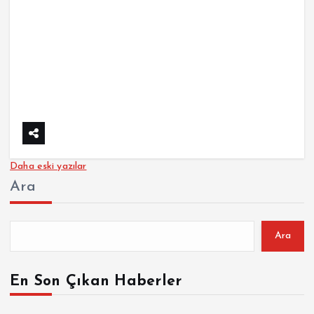
Y
Daha eski yazılar
Ara
a
z
Ara
ı
En Son Çıkan Haberler
g