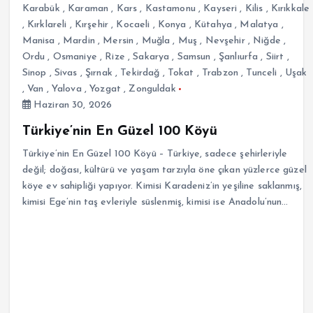
Karabük
,
Karaman
,
Kars
,
Kastamonu
,
Kayseri
,
Kilis
,
Kırıkkale
,
Kırklareli
,
Kırşehir
,
Kocaeli
,
Konya
,
Kütahya
,
Malatya
,
Manisa
,
Mardin
,
Mersin
,
Muğla
,
Muş
,
Nevşehir
,
Niğde
,
Ordu
,
Osmaniye
,
Rize
,
Sakarya
,
Samsun
,
Şanlıurfa
,
Siirt
,
Sinop
,
Sivas
,
Şırnak
,
Tekirdağ
,
Tokat
,
Trabzon
,
Tunceli
,
Uşak
,
Van
,
Yalova
,
Yozgat
,
Zonguldak
Haziran 30, 2026
Türkiye’nin En Güzel 100 Köyü
Türkiye’nin En Güzel 100 Köyü – Türkiye, sadece şehirleriyle
değil; doğası, kültürü ve yaşam tarzıyla öne çıkan yüzlerce güzel
köye ev sahipliği yapıyor. Kimisi Karadeniz’in yeşiline saklanmış,
kimisi Ege’nin taş evleriyle süslenmiş, kimisi ise Anadolu’nun…