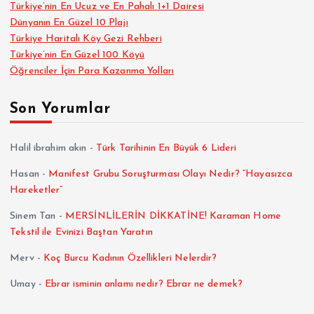
Türkiye’nin En Ucuz ve En Pahalı 1+1 Dairesi
Dünyanın En Güzel 10 Plajı
e
Türkiye Haritalı Köy Gezi Rehberi
Türkiye’nin En Güzel 100 Köyü
z
Öğrenciler İçin Para Kazanma Yolları
i
Son Yorumlar
n
Halil ibrahim akın
-
Türk Tarihinin En Büyük 6 Lideri
m
Hasan
-
Manifest Grubu Soruşturması Olayı Nedir? “Hayasızca
Hareketler”
e
Sinem Tan
-
MERSİNLİLERİN DİKKATİNE! Karaman Home
s
Tekstil ile Evinizi Baştan Yaratın
Merv
-
Koç Burcu Kadının Özellikleri Nelerdir?
i
Umay
-
Ebrar isminin anlamı nedir? Ebrar ne demek?