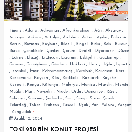
Finans
,
Adana
,
Adıyaman
,
Afyonkarahisar
,
Ağrı
,
Aksaray
,
Amasya
,
Ankara
,
Antalya
,
Ardahan
,
Artvin
,
Aydın
,
Balıkesir
,
Bartın
,
Batman
,
Bayburt
,
Bilecik
,
Bingöl
,
Bitlis
,
Bolu
,
Burdur
,
Bursa
,
Çanakkale
,
Çankırı
,
Çorum
,
Denizli
,
Diyarbakır
,
Düzce
,
Edirne
,
Elazığ
,
Erzincan
,
Erzurum
,
Eskişehir
,
Gaziantep
,
Giresun
,
Gümüşhane
,
Gündem
,
Hakkari
,
Hatay
,
Iğdır
,
Isparta
,
İstanbul
,
İzmir
,
Kahramanmaraş
,
Karabük
,
Karaman
,
Kars
,
Kastamonu
,
Kayseri
,
Kilis
,
Kırıkkale
,
Kırklareli
,
Kırşehir
,
Kocaeli
,
Konya
,
Kütahya
,
Malatya
,
Manisa
,
Mardin
,
Mersin
,
Muğla
,
Muş
,
Nevşehir
,
Niğde
,
Ordu
,
Osmaniye
,
Rize
,
Sakarya
,
Samsun
,
Şanlıurfa
,
Siirt
,
Sinop
,
Sivas
,
Şırnak
,
Tekirdağ
,
Tokat
,
Trabzon
,
Tunceli
,
Uşak
,
Van
,
Yalova
,
Yozgat
,
Zonguldak
Aralık 12, 2024
TOKİ 250 BİN KONUT PROJESİ