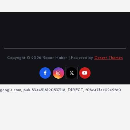
Copyright © 2026 Rapor Haber | Powered by
Desert Themes
google.com, pub-5344518190537118, DIRECT, f08c47fec0942fa0