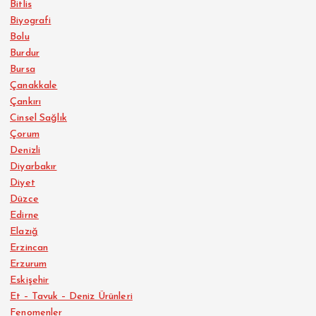
Bitlis
Biyografi
Bolu
Burdur
Bursa
Çanakkale
Çankırı
Cinsel Sağlık
Çorum
Denizli
Diyarbakır
Diyet
Düzce
Edirne
Elazığ
Erzincan
Erzurum
Eskişehir
Et – Tavuk – Deniz Ürünleri
Fenomenler