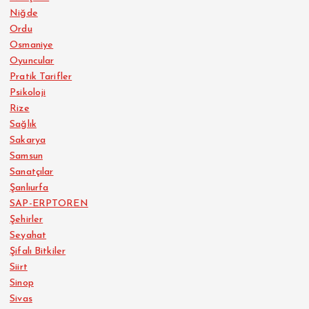
Niğde
Ordu
Osmaniye
Oyuncular
Pratik Tarifler
Psikoloji
Rize
Sağlık
Sakarya
Samsun
Sanatçılar
Şanlıurfa
SAP-ERPTOREN
Şehirler
Seyahat
Şifalı Bitkiler
Siirt
Sinop
Sivas