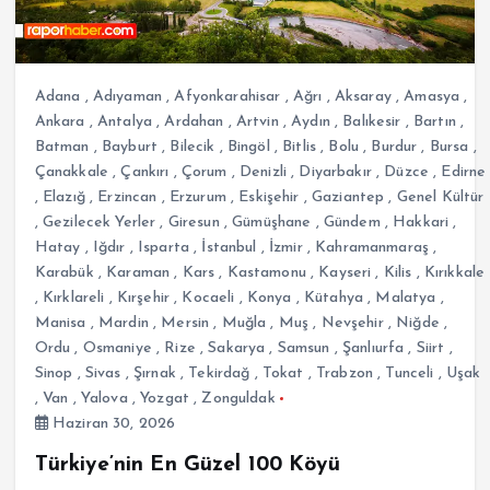
Adana
,
Adıyaman
,
Afyonkarahisar
,
Ağrı
,
Aksaray
,
Amasya
,
Ankara
,
Antalya
,
Ardahan
,
Artvin
,
Aydın
,
Balıkesir
,
Bartın
,
Batman
,
Bayburt
,
Bilecik
,
Bingöl
,
Bitlis
,
Bolu
,
Burdur
,
Bursa
,
Çanakkale
,
Çankırı
,
Çorum
,
Denizli
,
Diyarbakır
,
Düzce
,
Edirne
,
Elazığ
,
Erzincan
,
Erzurum
,
Eskişehir
,
Gaziantep
,
Genel Kültür
,
Gezilecek Yerler
,
Giresun
,
Gümüşhane
,
Gündem
,
Hakkari
,
Hatay
,
Iğdır
,
Isparta
,
İstanbul
,
İzmir
,
Kahramanmaraş
,
Karabük
,
Karaman
,
Kars
,
Kastamonu
,
Kayseri
,
Kilis
,
Kırıkkale
,
Kırklareli
,
Kırşehir
,
Kocaeli
,
Konya
,
Kütahya
,
Malatya
,
Manisa
,
Mardin
,
Mersin
,
Muğla
,
Muş
,
Nevşehir
,
Niğde
,
Ordu
,
Osmaniye
,
Rize
,
Sakarya
,
Samsun
,
Şanlıurfa
,
Siirt
,
Sinop
,
Sivas
,
Şırnak
,
Tekirdağ
,
Tokat
,
Trabzon
,
Tunceli
,
Uşak
,
Van
,
Yalova
,
Yozgat
,
Zonguldak
Haziran 30, 2026
Türkiye’nin En Güzel 100 Köyü