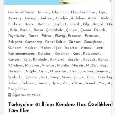
Gezilecek Yerler
,
Adana
,
Adıyaman
,
Afyonkarahisar
,
Ağrı
,
Aksaray
,
Amasya
,
Ankara
,
Antalya
,
Ardahan
,
Artvin
,
Aydın
,
Balıkesir
,
Bartın
,
Batman
,
Bayburt
,
Bilecik
,
Bilgi
,
Bingöl
,
Bitlis
,
Bolu
,
Burdur
,
Bursa
,
Çanakkale
,
Çankırı
,
Çorum
,
Denizli
,
Diyarbakır
,
Düzce
,
Edirne
,
Elazığ
,
Erzincan
,
Erzurum
,
Eskişehir
,
Gaziantep
,
Genel Kültür
,
Giresun
,
Gümüşhane
,
Gündem
,
Hakkari
,
Hatay
,
Iğdır
,
Isparta
,
İstanbul
,
İzmir
,
Kahramanmaraş
,
Karabük
,
Karaman
,
Kars
,
Kastamonu
,
Kayseri
,
Kilis
,
Kırıkkale
,
Kırklareli
,
Kırşehir
,
Kocaeli
,
Konya
,
Kütahya
,
Malatya
,
Manisa
,
Mardin
,
Mersin
,
Muğla
,
Muş
,
Nevşehir
,
Niğde
,
Ordu
,
Osmaniye
,
Rize
,
Sakarya
,
Samsun
,
Şanlıurfa
,
Şehirler
,
Siirt
,
Sinop
,
Sivas
,
Şırnak
,
Tarih
,
Tekirdağ
,
Tokat
,
Trabzon
,
Tunceli
,
Uşak
,
Van
,
Yalova
,
Yemek
,
Yozgat
,
Zonguldak
Ağustos 12, 2024
Türkiye’nin 81 İli’nin Kendine Has Özellikleri!
Tüm İller