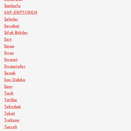
Şanlıurfa
SAP-ERPTOREN
Şehirler
Seyahat
Şifalı Bitkiler
Siirt
Sinop
Sivas
Siyaset
Siyasetçiler
Şırnak
Son Dakika
Spor
Tarih
Tatlılar
Tekirdağ
Tokat
Trabzon
Tunceli