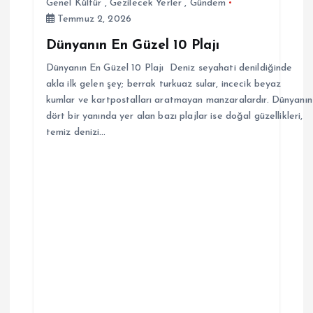
Genel Kültür
,
Gezilecek Yerler
,
Gündem
Temmuz 2, 2026
Dünyanın En Güzel 10 Plajı
Dünyanın En Güzel 10 Plajı Deniz seyahati denildiğinde
akla ilk gelen şey; berrak turkuaz sular, incecik beyaz
kumlar ve kartpostalları aratmayan manzaralardır. Dünyanın
dört bir yanında yer alan bazı plajlar ise doğal güzellikleri,
temiz denizi…