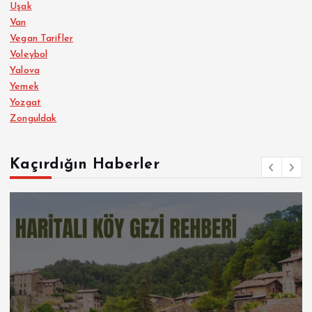
Uşak
Van
Vegan Tarifler
Voleybol
Yalova
Yemek
Yozgat
Zonguldak
Kaçırdığın Haberler