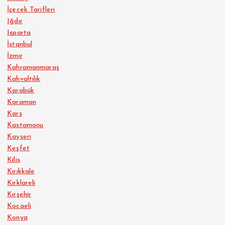
İçecek Tarifleri
Iğdır
Isparta
İstanbul
İzmir
Kahramanmaraş
Kahvaltılık
Karabük
Karaman
Kars
Kastamonu
Kayseri
Keşfet
Kilis
Kırıkkale
Kırklareli
Kırşehir
Kocaeli
Konya