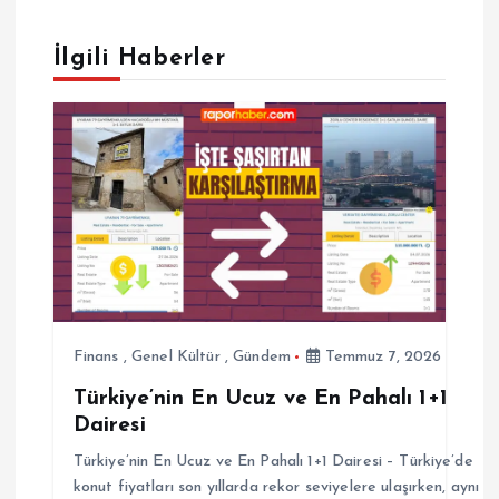
e
İlgili Haberler
z
i
n
m
e
s
Finans
,
Genel Kültür
,
Gündem
Temmuz 7, 2026
Türkiye’nin En Ucuz ve En Pahalı 1+1
i
Dairesi
Türkiye’nin En Ucuz ve En Pahalı 1+1 Dairesi – Türkiye’de
konut fiyatları son yıllarda rekor seviyelere ulaşırken, aynı