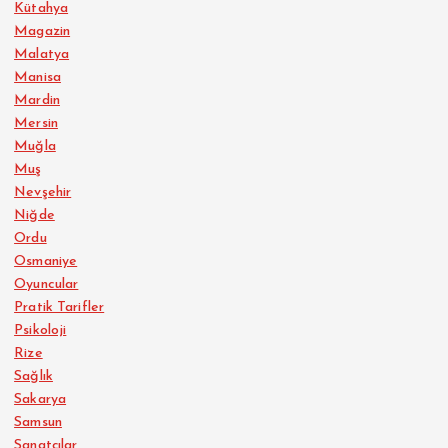
Kütahya
Magazin
Malatya
Manisa
Mardin
Mersin
Muğla
Muş
Nevşehir
Niğde
Ordu
Osmaniye
Oyuncular
Pratik Tarifler
Psikoloji
Rize
Sağlık
Sakarya
Samsun
Sanatçılar