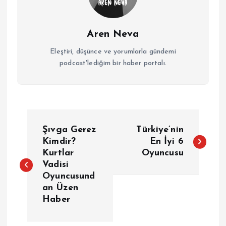
Aren Neva
Eleştiri, düşünce ve yorumlarla gündemi
podcast'lediğim bir haber portalı.
Y
Şıvga Gerez
Türkiye’nin
a
Kimdir?
En İyi 6
Kurtlar
Oyuncusu
Vadisi
z
Oyuncusund
an Üzen
ı
Haber
g