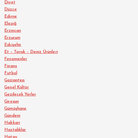
Diyet
Düzce
Edirne
Elazığ
Erzincan
Erzurum
Eskişehir
Et – Tavuk – Deniz Ürünleri
Fenomenler
Finans
Futbol
Gaziantep
Genel Kültür
Gezilecek Yerler
Giresun
Gümüşhane
Gündem
Hakkari
Hastalıklar
Hatay