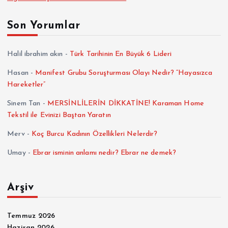
Son Yorumlar
Halil ibrahim akın
-
Türk Tarihinin En Büyük 6 Lideri
Hasan
-
Manifest Grubu Soruşturması Olayı Nedir? “Hayasızca
Hareketler”
Sinem Tan
-
MERSİNLİLERİN DİKKATİNE! Karaman Home
Tekstil ile Evinizi Baştan Yaratın
Merv
-
Koç Burcu Kadının Özellikleri Nelerdir?
Umay
-
Ebrar isminin anlamı nedir? Ebrar ne demek?
Arşiv
Temmuz 2026
Haziran 2026