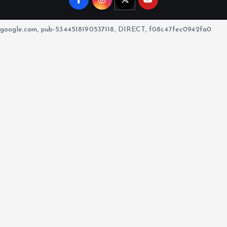
google.com, pub-5344518190537118, DIRECT, f08c47fec0942fa0