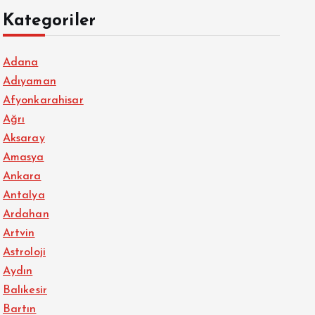
Kategoriler
Adana
Adıyaman
Afyonkarahisar
Ağrı
Aksaray
Amasya
Ankara
Antalya
Ardahan
Artvin
Astroloji
Aydın
Balıkesir
Bartın