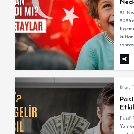
Nede
23 Nis
2026’
Egemen
kutlan
sonras
Bilgi
,
F
Pasi
Etki
Pasif 
Yöntem