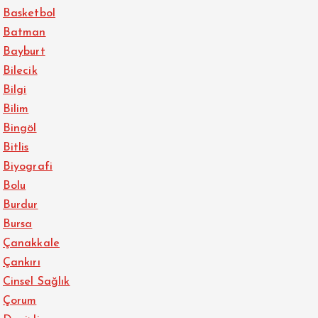
Basketbol
Batman
Bayburt
Bilecik
Bilgi
Bilim
Bingöl
Bitlis
Biyografi
Bolu
Burdur
Bursa
Çanakkale
Çankırı
Cinsel Sağlık
Çorum