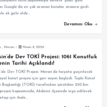
l dünyanın hızla büyümesiyle birlikte “pasif gelir”
ı Google’da en çok aranan konular arasına girdi.
kle ek gelir elde…
Devamını Oku
m
,
Mersin
Nisan 8, 2026
in’de Dev TOKİ Projesi: 1061 Konutluk
enin Tarihi Açıklandı!
’de Dev TOKİ Projesi: Mersin’de hayata geçirilecek
syal konut projesi için geri sayım başladı. Toplu Konut
i Başkanlığı (TOKİ) tarafından yürütülen 250 bin
projesi kapsamında, Akdeniz ilçesinde inşa edilecek
etap için ihale…