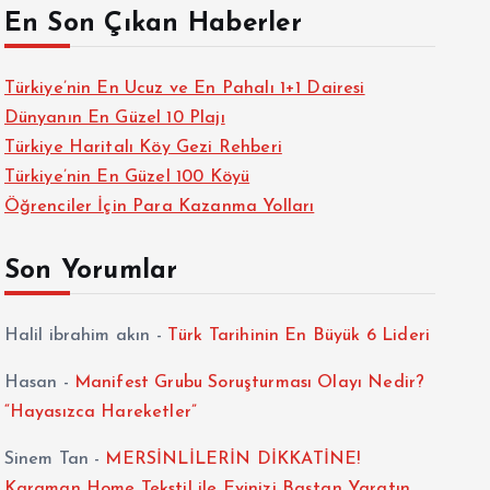
En Son Çıkan Haberler
Türkiye’nin En Ucuz ve En Pahalı 1+1 Dairesi
Dünyanın En Güzel 10 Plajı
Türkiye Haritalı Köy Gezi Rehberi
Türkiye’nin En Güzel 100 Köyü
Öğrenciler İçin Para Kazanma Yolları
Son Yorumlar
Halil ibrahim akın
-
Türk Tarihinin En Büyük 6 Lideri
Hasan
-
Manifest Grubu Soruşturması Olayı Nedir?
“Hayasızca Hareketler”
Sinem Tan
-
MERSİNLİLERİN DİKKATİNE!
Karaman Home Tekstil ile Evinizi Baştan Yaratın