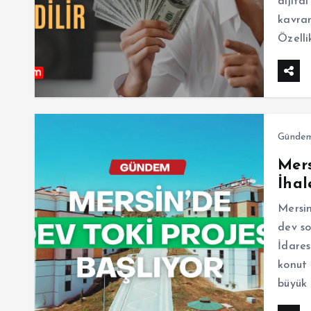
dijita
kavram
Özelli
Günde
Mers
İhal
Mersin
dev so
İdares
konut 
büyük 