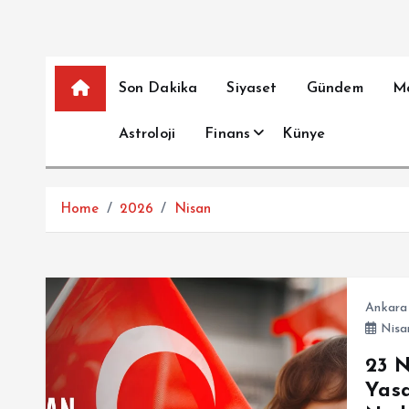
Son Dakika
Siyaset
Gündem
M
Astroloji
Finans
Künye
Home
2026
Nisan
Ankara
Nisa
23 N
Yasa