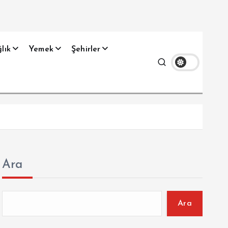
lık
Yemek
Şehirler
Ara
Ara