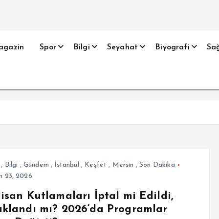
agazin
Spor
Bilgi
Seyahat
Biyografi
Sağ
,
Bilgi
,
Gündem
,
İstanbul
,
Keşfet
,
Mersin
,
Son Dakika
n 23, 2026
isan Kutlamaları İptal mi Edildi,
klandı mı? 2026’da Programlar