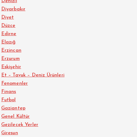
Denizli
Diyarbakır
Diyet
Düzce
Edirne
Elazığ
Erzincan
Erzurum
Eskişehir
Et – Tavuk – Deniz Ürünleri
Fenomenler
Finans
Futbol
Gaziantep
Genel Kültür
Gezilecek Yerler
Giresun