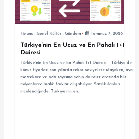
m
e
s
Finans
,
Genel Kültür
,
Gündem
Temmuz 7, 2026
Türkiye’nin En Ucuz ve En Pahalı 1+1
i
Dairesi
Türkiye’nin En Ucuz ve En Pahalı 1+1 Dairesi – Türkiye’de
konut fiyatları son yıllarda rekor seviyelere ulaşırken, aynı
metrekare ve oda sayısına sahip daireler arasında bile
milyonlarca liralık farklar oluşabiliyor. Satılık ilanları
incelendiğinde, Türkiye’nin en…