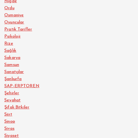
Niğde
Ordu
Osmaniye
Oyuncular
Pratik Tarifler
Psikoloji
Rize
Sağlık
Sakarya
Samsun
Sanatçılar
Şanlıurfa
SAP-ERPTOREN
Şehirler
Seyahat
Şifalı Bitkiler
Siirt
Sinop
Sivas
Siyaset