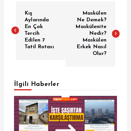
Y
Kış
Maskülen
a
Aylarında
Ne Demek?
En Çok
Maskülenite
Tercih
Nedir?
z
Edilen 7
Maskülen
Tatil Rotası
Erkek Nasıl
ı
Olur?
g
e
İlgili Haberler
z
i
n