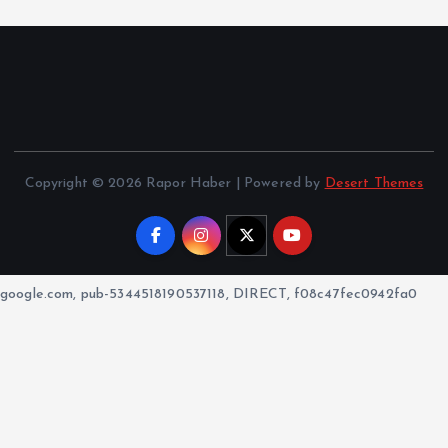
Copyright © 2026 Rapor Haber | Powered by
Desert Themes
google.com, pub-5344518190537118, DIRECT, f08c47fec0942fa0