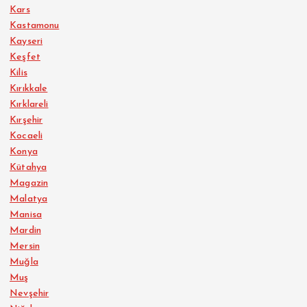
Kars
Kastamonu
Kayseri
Keşfet
Kilis
Kırıkkale
Kırklareli
Kırşehir
Kocaeli
Konya
Kütahya
Magazin
Malatya
Manisa
Mardin
Mersin
Muğla
Muş
Nevşehir