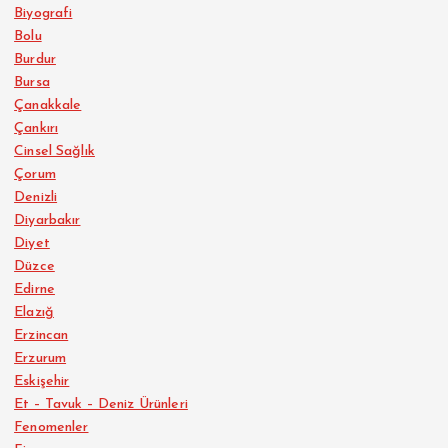
Biyografi
Bolu
Burdur
Bursa
Çanakkale
Çankırı
Cinsel Sağlık
Çorum
Denizli
Diyarbakır
Diyet
Düzce
Edirne
Elazığ
Erzincan
Erzurum
Eskişehir
Et – Tavuk – Deniz Ürünleri
Fenomenler