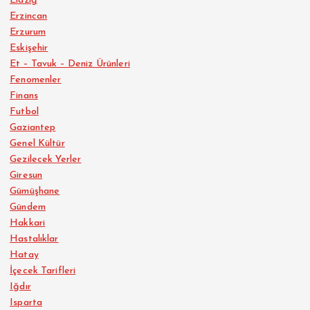
Elazığ
Erzincan
Erzurum
Eskişehir
Et – Tavuk – Deniz Ürünleri
Fenomenler
Finans
Futbol
Gaziantep
Genel Kültür
Gezilecek Yerler
Giresun
Gümüşhane
Gündem
Hakkari
Hastalıklar
Hatay
İçecek Tarifleri
Iğdır
Isparta