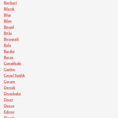
Bayburt
Bilecik
Bilgi
Bilim
Bingöl
Bitlis
Biyografi
Bolu
Burdur
Bursa
Çanakkale
Çankırı
Cinsel Sağlık
Çorum
Denizli
Diyarbakır
Diyet
Düzce
Edirne