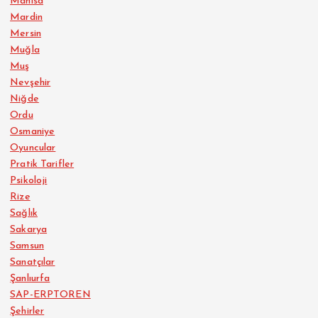
Manisa
Mardin
Mersin
Muğla
Muş
Nevşehir
Niğde
Ordu
Osmaniye
Oyuncular
Pratik Tarifler
Psikoloji
Rize
Sağlık
Sakarya
Samsun
Sanatçılar
Şanlıurfa
SAP-ERPTOREN
Şehirler