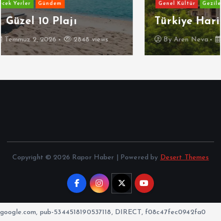
Genel Kültür
Gezilecek Yerler
Gündem
Türkiye Haritalı Köy Gezi Rehberi
By
Aren Neva
Haziran 30, 2026
3862 views
Copyright © 2026 Rapor Haber | Powered by
Desert Themes
google.com, pub-5344518190537118, DIRECT, f08c47fec0942fa0