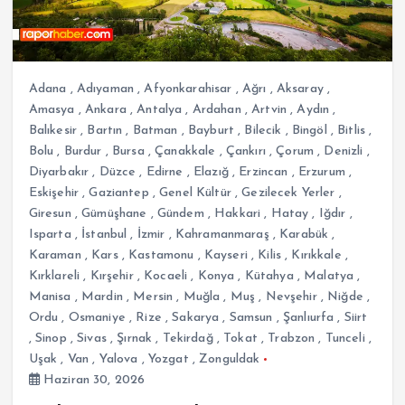
Adana
,
Adıyaman
,
Afyonkarahisar
,
Ağrı
,
Aksaray
,
Amasya
,
Ankara
,
Antalya
,
Ardahan
,
Artvin
,
Aydın
,
Balıkesir
,
Bartın
,
Batman
,
Bayburt
,
Bilecik
,
Bingöl
,
Bitlis
,
Bolu
,
Burdur
,
Bursa
,
Çanakkale
,
Çankırı
,
Çorum
,
Denizli
,
Diyarbakır
,
Düzce
,
Edirne
,
Elazığ
,
Erzincan
,
Erzurum
,
Eskişehir
,
Gaziantep
,
Genel Kültür
,
Gezilecek Yerler
,
Giresun
,
Gümüşhane
,
Gündem
,
Hakkari
,
Hatay
,
Iğdır
,
Isparta
,
İstanbul
,
İzmir
,
Kahramanmaraş
,
Karabük
,
Karaman
,
Kars
,
Kastamonu
,
Kayseri
,
Kilis
,
Kırıkkale
,
Kırklareli
,
Kırşehir
,
Kocaeli
,
Konya
,
Kütahya
,
Malatya
,
Manisa
,
Mardin
,
Mersin
,
Muğla
,
Muş
,
Nevşehir
,
Niğde
,
Ordu
,
Osmaniye
,
Rize
,
Sakarya
,
Samsun
,
Şanlıurfa
,
Siirt
,
Sinop
,
Sivas
,
Şırnak
,
Tekirdağ
,
Tokat
,
Trabzon
,
Tunceli
,
Uşak
,
Van
,
Yalova
,
Yozgat
,
Zonguldak
Haziran 30, 2026