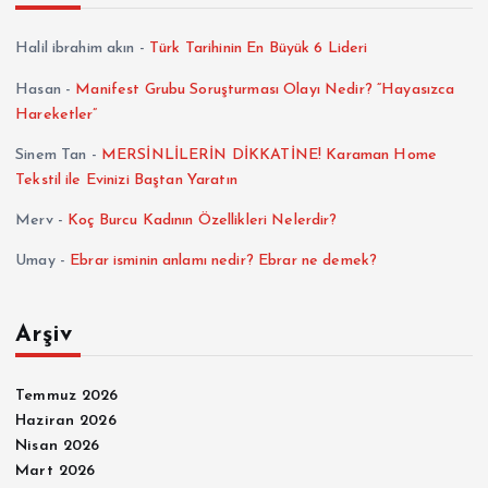
a
Halil ibrahim akın
-
Türk Tarihinin En Büyük 6 Lideri
l
Hasan
-
Manifest Grubu Soruşturması Olayı Nedir? “Hayasızca
Hareketler”
a
Sinem Tan
-
MERSİNLİLERİN DİKKATİNE! Karaman Home
m
Tekstil ile Evinizi Baştan Yaratın
Merv
-
Koç Burcu Kadının Özellikleri Nelerdir?
a
Umay
-
Ebrar isminin anlamı nedir? Ebrar ne demek?
s
Arşiv
ı
Temmuz 2026
Haziran 2026
Nisan 2026
Mart 2026