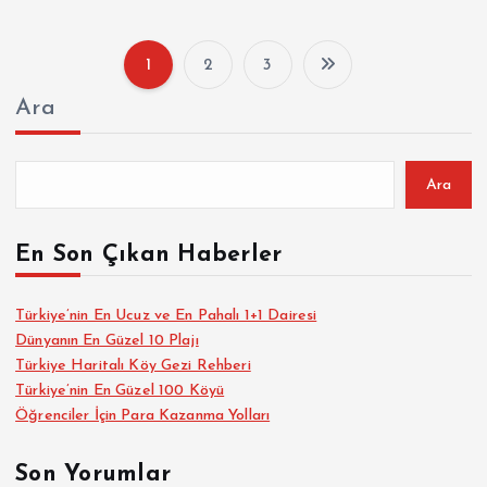
1
2
3
Y
Ara
a
z
Ara
ı
En Son Çıkan Haberler
s
Türkiye’nin En Ucuz ve En Pahalı 1+1 Dairesi
Dünyanın En Güzel 10 Plajı
a
Türkiye Haritalı Köy Gezi Rehberi
Türkiye’nin En Güzel 100 Köyü
y
Öğrenciler İçin Para Kazanma Yolları
f
Son Yorumlar