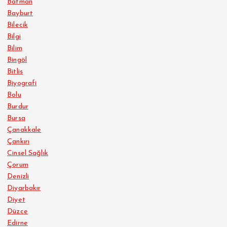
Batman
Bayburt
Bilecik
Bilgi
Bilim
Bingöl
Bitlis
Biyografi
Bolu
Burdur
Bursa
Çanakkale
Çankırı
Cinsel Sağlık
Çorum
Denizli
Diyarbakır
Diyet
Düzce
Edirne