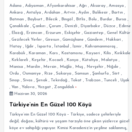
Adana
,
Adıyaman
,
Afyonkarahisar
,
Ağrı
,
Aksaray
,
Amasya
,
Ankara
,
Antalya
,
Ardahan
,
Artvin
,
Aydın
,
Balıkesir
,
Bartın
,
Batman
,
Bayburt
,
Bilecik
,
Bingöl
,
Bitlis
,
Bolu
,
Burdur
,
Bursa
,
Çanakkale
,
Çankırı
,
Çorum
,
Denizli
,
Diyarbakır
,
Düzce
,
Edirne
,
Elazığ
,
Erzincan
,
Erzurum
,
Eskişehir
,
Gaziantep
,
Genel Kültür
,
Gezilecek Yerler
,
Giresun
,
Gümüşhane
,
Gündem
,
Hakkari
,
Hatay
,
Iğdır
,
Isparta
,
İstanbul
,
İzmir
,
Kahramanmaraş
,
Karabük
,
Karaman
,
Kars
,
Kastamonu
,
Kayseri
,
Kilis
,
Kırıkkale
,
Kırklareli
,
Kırşehir
,
Kocaeli
,
Konya
,
Kütahya
,
Malatya
,
Manisa
,
Mardin
,
Mersin
,
Muğla
,
Muş
,
Nevşehir
,
Niğde
,
Ordu
,
Osmaniye
,
Rize
,
Sakarya
,
Samsun
,
Şanlıurfa
,
Siirt
,
Sinop
,
Sivas
,
Şırnak
,
Tekirdağ
,
Tokat
,
Trabzon
,
Tunceli
,
Uşak
,
Van
,
Yalova
,
Yozgat
,
Zonguldak
Haziran 30, 2026
Türkiye’nin En Güzel 100 Köyü
Türkiye’nin En Güzel 100 Köyü – Türkiye, sadece şehirleriyle
değil; doğası, kültürü ve yaşam tarzıyla öne çıkan yüzlerce güzel
köye ev sahipliği yapıyor. Kimisi Karadeniz’in yeşiline saklanmış,