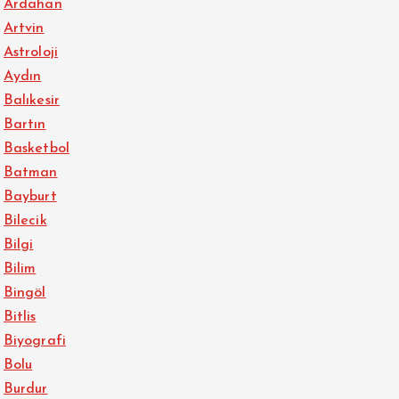
Ardahan
Artvin
Astroloji
Aydın
Balıkesir
Bartın
Basketbol
Batman
Bayburt
Bilecik
Bilgi
Bilim
Bingöl
Bitlis
Biyografi
Bolu
Burdur