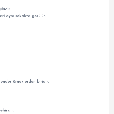
ibidir.
leri aynı sokakta görülür.
 ender örneklerden biridir.
şehir
dir.