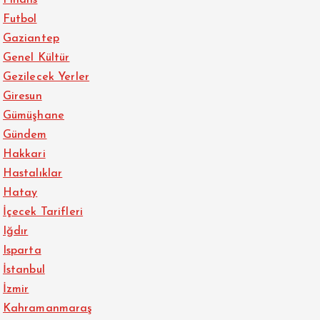
Finans
Futbol
Gaziantep
Genel Kültür
Gezilecek Yerler
Giresun
Gümüşhane
Gündem
Hakkari
Hastalıklar
Hatay
İçecek Tarifleri
Iğdır
Isparta
İstanbul
İzmir
Kahramanmaraş