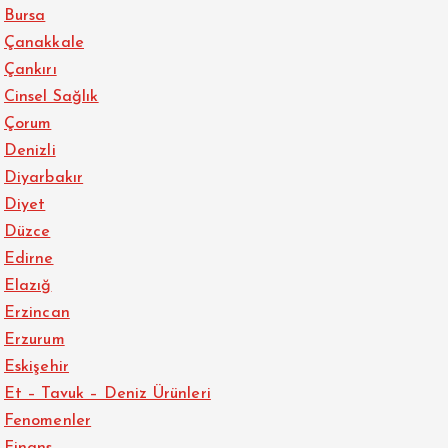
Bursa
Çanakkale
Çankırı
Cinsel Sağlık
Çorum
Denizli
Diyarbakır
Diyet
Düzce
Edirne
Elazığ
Erzincan
Erzurum
Eskişehir
Et – Tavuk – Deniz Ürünleri
Fenomenler