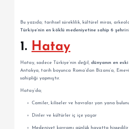
Bu yazıda; tarihsel süreklilik, kültürel miras, arkeo
Türkiye’nin en köklü medeniyetine sahip 6 şehri
n
1.
Hatay
Hatay, sadece Türkiye’nin değil,
dünyanın en eski 
Antakya, tarih boyunca Roma’dan Bizans’a, Emevi
sahipliği yapmıştır.
Hatay’da;
Camiler, kiliseler ve havralar yan yana bulun
Dinler ve kültürler iç içe yaşar
Medeniyet kavramı günlük hayatta hissedilir