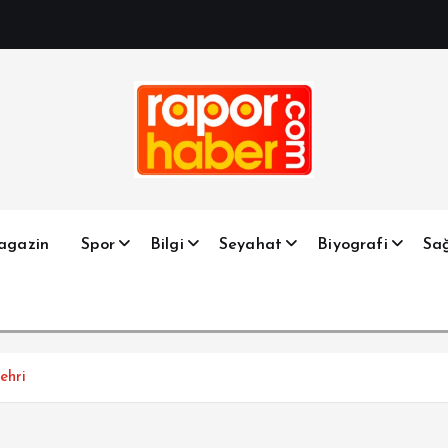
Haber, Spor, Magazin, Sağlık, Son Dakika, Gündem, Seyah
agazin
Spor
Bilgi
Seyahat
Biyografi
Sağ
ehri