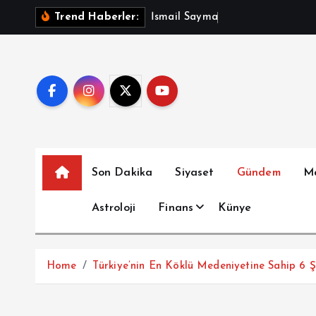
İ
İ
s
m
a
i
l
S
a
y
m
a
z
A
ç
ı
k
Trend Haberler:
ç
e
r
i
ğ
e
a
t
Son Dakika
Siyaset
Gündem
M
l
a
Astroloji
Finans
Künye
Home
Türkiye’nin En Köklü Medeniyetine Sahip 6 Ş