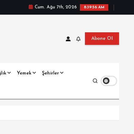
Cum. Ağu 7th, 2026
8:39:57 AM
Abone Ol
at, Haberler, Biyografi, Bilgi
lık
Yemek
Şehirler