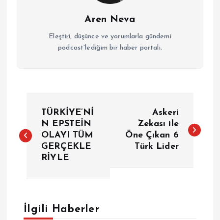
Aren Neva
Eleştiri, düşünce ve yorumlarla gündemi
podcast'lediğim bir haber portalı.
Y
TÜRKİYE’Nİ
Askeri
a
N EPSTEİN
Zekası ile
OLAYI TÜM
Öne Çıkan 6
GERÇEKLE
Türk Lider
z
RİYLE
ı
g
İlgili Haberler