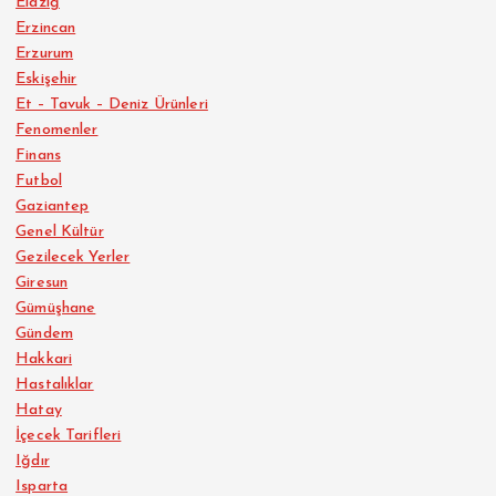
Elazığ
Erzincan
Erzurum
Eskişehir
Et – Tavuk – Deniz Ürünleri
Fenomenler
Finans
Futbol
Gaziantep
Genel Kültür
Gezilecek Yerler
Giresun
Gümüşhane
Gündem
Hakkari
Hastalıklar
Hatay
İçecek Tarifleri
Iğdır
Isparta