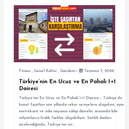
e
z
i
n
m
e
Finans
,
Genel Kültür
,
Gündem
Temmuz 7, 2026
Türkiye’nin En Ucuz ve En Pahalı 1+1
s
Dairesi
i
Türkiye’nin En Ucuz ve En Pahalı 1+1 Dairesi – Türkiye’de
konut fiyatları son yıllarda rekor seviyelere ulaşırken, aynı
metrekare ve oda sayısına sahip daireler arasında bile
milyonlarca liralık farklar oluşabiliyor. Satılık ilanları
incelendiğinde, Türkiye’nin en…