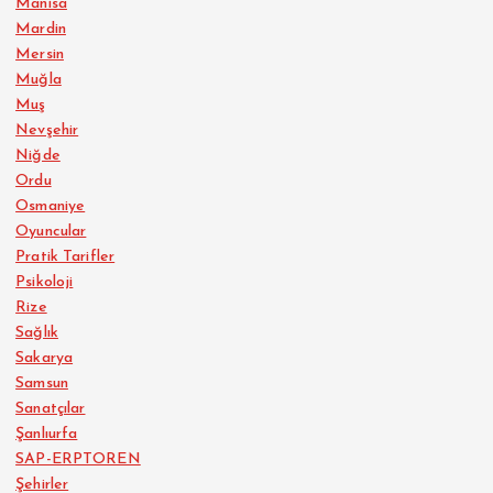
Manisa
Mardin
Mersin
Muğla
Muş
Nevşehir
Niğde
Ordu
Osmaniye
Oyuncular
Pratik Tarifler
Psikoloji
Rize
Sağlık
Sakarya
Samsun
Sanatçılar
Şanlıurfa
SAP-ERPTOREN
Şehirler