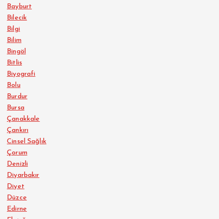
Bayburt
Bilecik
Bilgi
Bilim
Bingöl
Bitlis
Biyografi
Bolu
Burdur
Bursa
Çanakkale
Çankırı
Cinsel Sağlık
Çorum
Denizli
Diyarbakır
Diyet
Düzce
Edirne