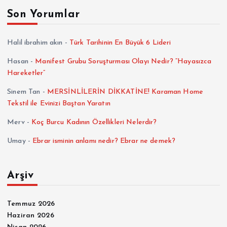
f
Son Yorumlar
a
Halil ibrahim akın
-
Türk Tarihinin En Büyük 6 Lideri
l
Hasan
-
Manifest Grubu Soruşturması Olayı Nedir? “Hayasızca
Hareketler”
a
Sinem Tan
-
MERSİNLİLERİN DİKKATİNE! Karaman Home
m
Tekstil ile Evinizi Baştan Yaratın
Merv
-
Koç Burcu Kadının Özellikleri Nelerdir?
a
Umay
-
Ebrar isminin anlamı nedir? Ebrar ne demek?
s
Arşiv
ı
Temmuz 2026
Haziran 2026