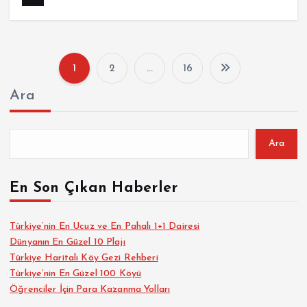
1
2
…
16
Y
Ara
a
z
Ara
ı
En Son Çıkan Haberler
s
Türkiye’nin En Ucuz ve En Pahalı 1+1 Dairesi
Dünyanın En Güzel 10 Plajı
a
Türkiye Haritalı Köy Gezi Rehberi
Türkiye’nin En Güzel 100 Köyü
y
Öğrenciler İçin Para Kazanma Yolları