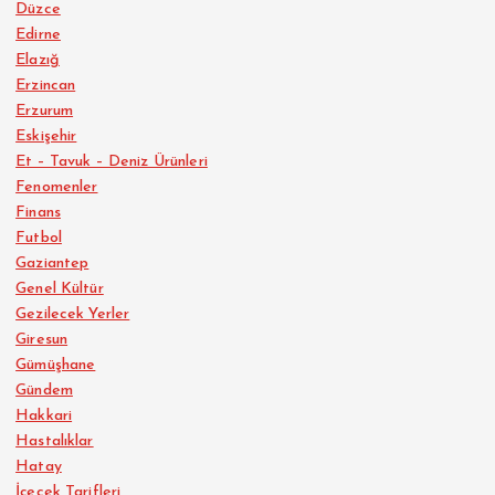
Düzce
Edirne
Elazığ
Erzincan
Erzurum
Eskişehir
Et – Tavuk – Deniz Ürünleri
Fenomenler
Finans
Futbol
Gaziantep
Genel Kültür
Gezilecek Yerler
Giresun
Gümüşhane
Gündem
Hakkari
Hastalıklar
Hatay
İçecek Tarifleri