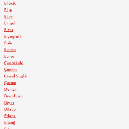
Bilecik
Bilgi
Bilim
Bingöl
Bitlis
Biyografi
Bolu
Burdur
Bursa
Çanakkale
Çankırı
Cinsel Sağlık
Çorum
Denizli
Diyarbakır
Diyet
Düzce
Edirne
Elazığ