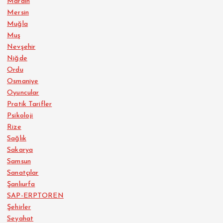
Mardin
Mersin
Muğla
Muş
Nevşehir
Niğde
Ordu
Osmaniye
Oyuncular
Pratik Tarifler
Psikoloji
Rize
Sağlık
Sakarya
Samsun
Sanatçılar
Şanlıurfa
SAP-ERPTOREN
Şehirler
Seyahat