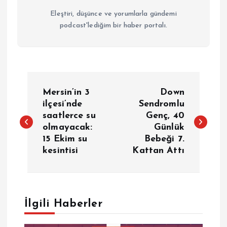
Eleştiri, düşünce ve yorumlarla gündemi
podcast'lediğim bir haber portalı.
Y
Mersin’in 3
Down
a
ilçesi’nde
Sendromlu
saatlerce su
Genç, 40
olmayacak:
Günlük
z
15 Ekim su
Bebeği 7.
kesintisi
Kattan Attı
ı
g
e
İlgili Haberler