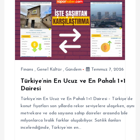
z
i
n
m
e
Finans
,
Genel Kültür
,
Gündem
Temmuz 7, 2026
s
Türkiye’nin En Ucuz ve En Pahalı 1+1
Dairesi
i
Türkiye’nin En Ucuz ve En Pahalı 1+1 Dairesi – Türkiye’de
konut fiyatları son yıllarda rekor seviyelere ulaşırken, aynı
metrekare ve oda sayısına sahip daireler arasında bile
milyonlarca liralık farklar oluşabiliyor. Satılık ilanları
incelendiğinde, Türkiye’nin en…