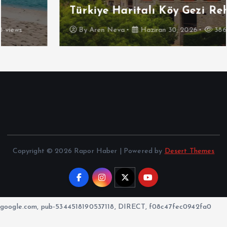
Türkiye Haritalı Köy Gezi Rehberi
By
Aren Neva
Haziran 30, 2026
3863 views
Copyright © 2026 Rapor Haber | Powered by
Desert Themes
google.com, pub-5344518190537118, DIRECT, f08c47fec0942fa0