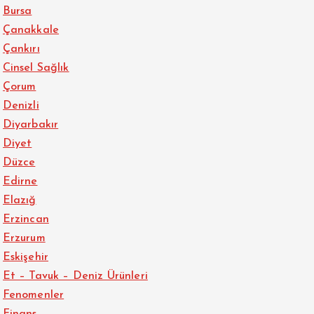
Bursa
Çanakkale
Çankırı
Cinsel Sağlık
Çorum
Denizli
Diyarbakır
Diyet
Düzce
Edirne
Elazığ
Erzincan
Erzurum
Eskişehir
Et – Tavuk – Deniz Ürünleri
Fenomenler
Finans