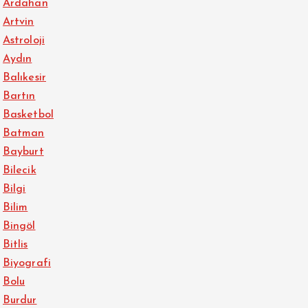
Ardahan
Artvin
Astroloji
Aydın
Balıkesir
Bartın
Basketbol
Batman
Bayburt
Bilecik
Bilgi
Bilim
Bingöl
Bitlis
Biyografi
Bolu
Burdur