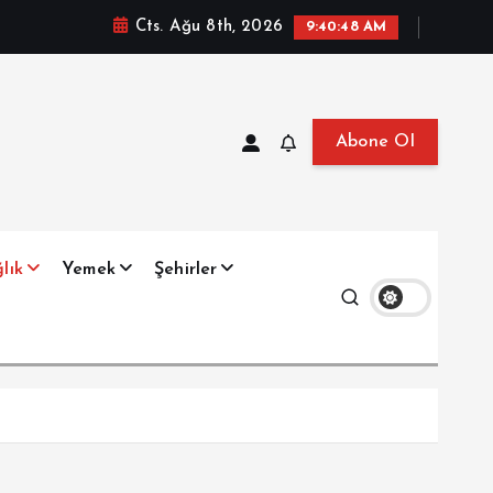
Cts. Ağu 8th, 2026
9:40:50 AM
Abone Ol
at, Haberler, Biyografi, Bilgi
lık
Yemek
Şehirler