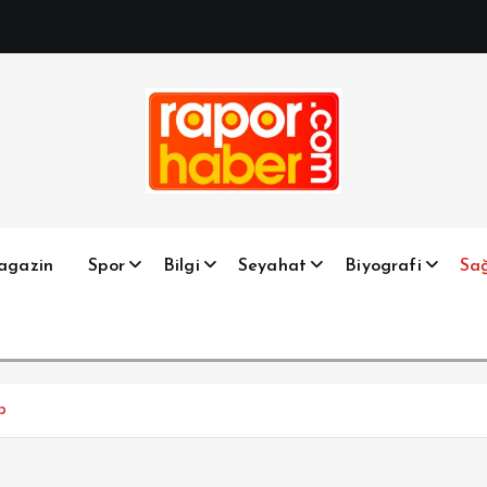
Haber, Spor, Magazin, Sağlık, Son Dakika, Gündem, Seyah
agazin
Spor
Bilgi
Seyahat
Biyografi
Sağ
p