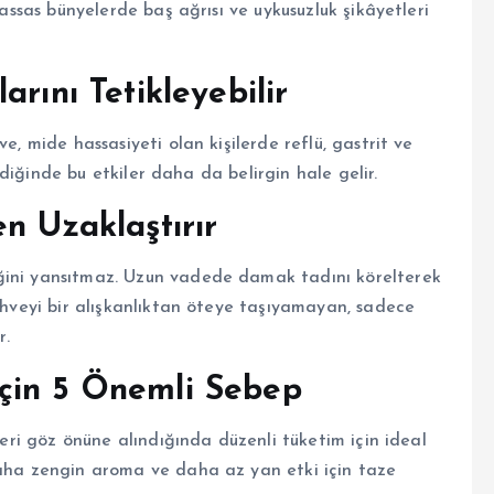
hassas bünyelerde baş ağrısı ve uykusuzluk şikâyetleri
rını Tetikleyebilir
e, mide hassasiyeti olan kişilerde reflü, gastrit ve
ildiğinde bu etkiler daha da belirgin hale gelir.
n Uzaklaştırır
ğini yansıtmaz. Uzun vadede damak tadını körelterek
kahveyi bir alışkanlıktan öteye taşıyamayan, sadece
r.
çin 5 Önemli Sebep
ileri göz önüne alındığında düzenli tüketim için ideal
daha zengin aroma ve daha az yan etki için taze