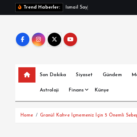
İ
İ
s
m
a
i
l
S
a
y
m
a
z
A
ç
ı
k
Trend Haberler:
ç
e
r
i
ğ
e
a
t
Son Dakika
Siyaset
Gündem
M
l
a
Astroloji
Finans
Künye
Home
Granül Kahve İçmemeniz İçin 5 Önemli Sebe