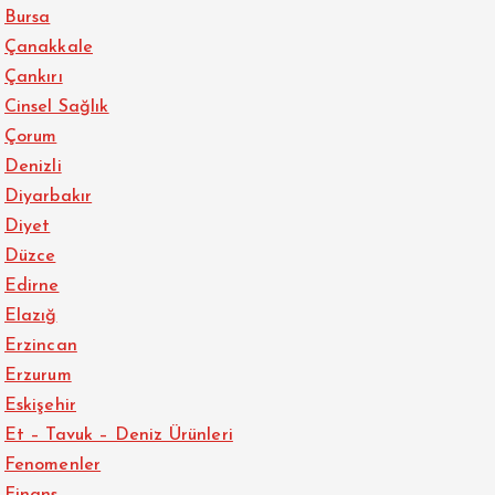
Bursa
Çanakkale
Çankırı
Cinsel Sağlık
Çorum
Denizli
Diyarbakır
Diyet
Düzce
Edirne
Elazığ
Erzincan
Erzurum
Eskişehir
Et – Tavuk – Deniz Ürünleri
Fenomenler
Finans