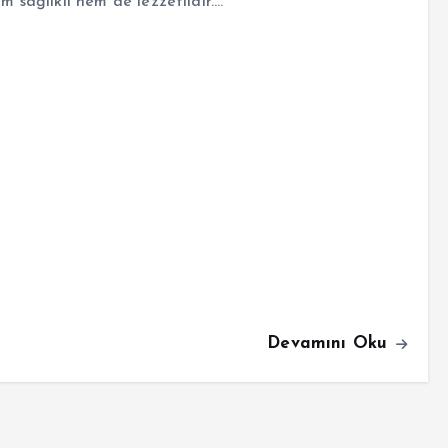
em sağlıklı hem de lezzetlidir.…
Devamını Oku