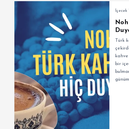
İçecek 
Nohu
Duy
Türk k
çekird
kahve 
bir iç
bulman
günüm