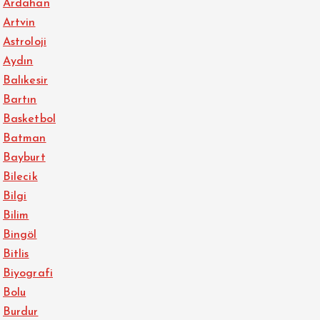
Ardahan
Artvin
Astroloji
Aydın
Balıkesir
Bartın
Basketbol
Batman
Bayburt
Bilecik
Bilgi
Bilim
Bingöl
Bitlis
Biyografi
Bolu
Burdur