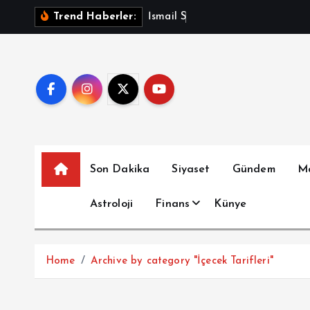
İ
İ
s
m
a
i
l
S
a
y
m
a
z
A
Trend Haberler:
ç
e
r
i
ğ
e
a
t
Son Dakika
Siyaset
Gündem
M
l
a
Astroloji
Finans
Künye
Home
Archive by category "İçecek Tarifleri"