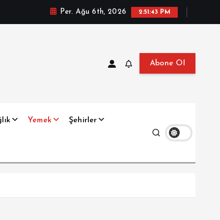
Per. Ağu 6th, 2026
2:51:45 PM
Abone Ol
at, Haberler, Biyografi, Bilgi
lık
Yemek
Şehirler