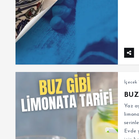
İçecek 
BUZ
Yaz ay
limon
serinl
Evde 