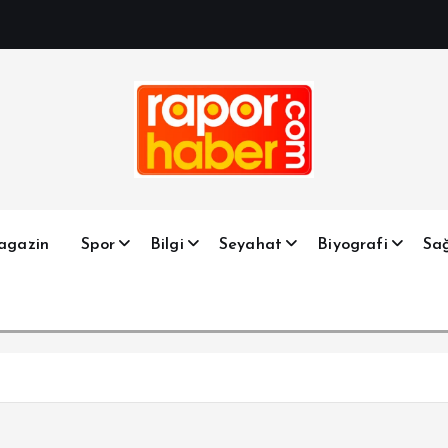
Haber, Spor, Magazin, Sağlık, Son Dakika, Gündem, Seyah
agazin
Spor
Bilgi
Seyahat
Biyografi
Sağ