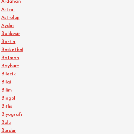
Ardahan
Artvin
Astroloji
Aydın
Balıkesir
Bartın
Basketbol
Batman
Bayburt
Bilecik
Bilgi
Bilim
Bingöl
Bitlis
Biyografi
Bolu
Burdur