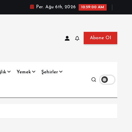
Per. Ağu 6th, 2026
10:59:01 AM
Abone Ol
at, Haberler, Biyografi, Bilgi
lık
Yemek
Şehirler