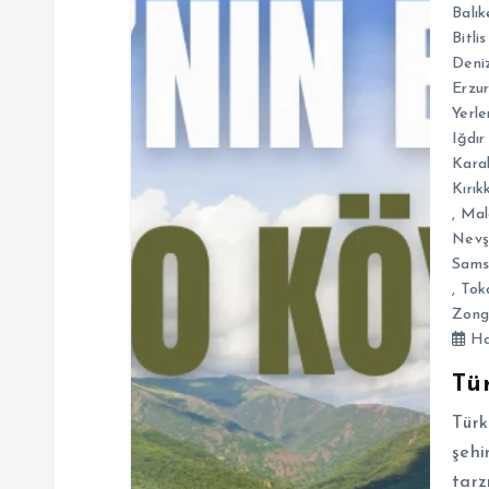
e
Balık
Bitlis
Deniz
z
Erzu
Yerle
i
Iğdır
Kara
n
Kırık
,
Mal
Nevş
m
Sams
,
Tok
e
Zong
Ha
s
Tü
Türk
i
şehi
tarz