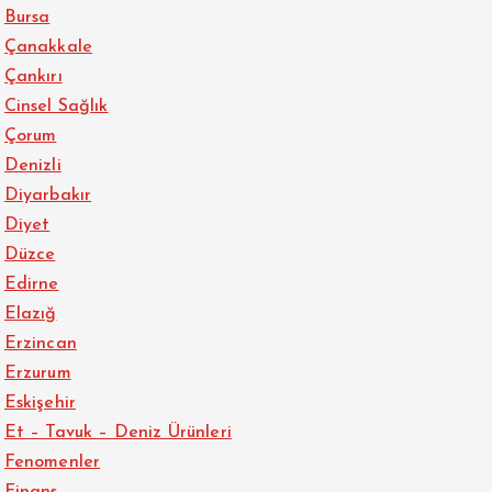
Bursa
Çanakkale
Çankırı
Cinsel Sağlık
Çorum
Denizli
Diyarbakır
Diyet
Düzce
Edirne
Elazığ
Erzincan
Erzurum
Eskişehir
Et – Tavuk – Deniz Ürünleri
Fenomenler
Finans