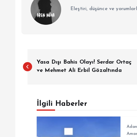
Eleştiri, düşünce ve yorumlar
Y
Yasa Dışı Bahis Olayı! Serdar Ortaç
a
ve Mehmet Ali Erbil Gözaltında
z
İlgili Haberler
ı
g
Adan
Ama