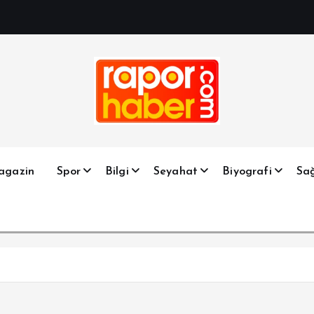
Haber, Spor, Magazin, Sağlık, Son Dakika, Gündem, Seyah
agazin
Spor
Bilgi
Seyahat
Biyografi
Sağ