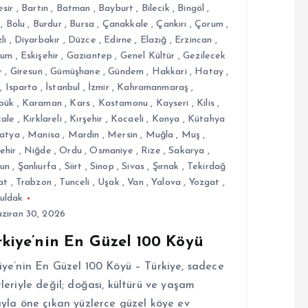
esir
,
Bartın
,
Batman
,
Bayburt
,
Bilecik
,
Bingöl
,
,
Bolu
,
Burdur
,
Bursa
,
Çanakkale
,
Çankırı
,
Çorum
,
li
,
Diyarbakır
,
Düzce
,
Edirne
,
Elazığ
,
Erzincan
,
rum
,
Eskişehir
,
Gaziantep
,
Genel Kültür
,
Gezilecek
r
,
Giresun
,
Gümüşhane
,
Gündem
,
Hakkari
,
Hatay
,
,
Isparta
,
İstanbul
,
İzmir
,
Kahramanmaraş
,
bük
,
Karaman
,
Kars
,
Kastamonu
,
Kayseri
,
Kilis
,
kale
,
Kırklareli
,
Kırşehir
,
Kocaeli
,
Konya
,
Kütahya
atya
,
Manisa
,
Mardin
,
Mersin
,
Muğla
,
Muş
,
ehir
,
Niğde
,
Ordu
,
Osmaniye
,
Rize
,
Sakarya
,
un
,
Şanlıurfa
,
Siirt
,
Sinop
,
Sivas
,
Şırnak
,
Tekirdağ
at
,
Trabzon
,
Tunceli
,
Uşak
,
Van
,
Yalova
,
Yozgat
,
uldak
ziran 30, 2026
rkiye’nin En Güzel 100 Köyü
iye’nin En Güzel 100 Köyü – Türkiye, sadece
rleriyle değil; doğası, kültürü ve yaşam
ıyla öne çıkan yüzlerce güzel köye ev