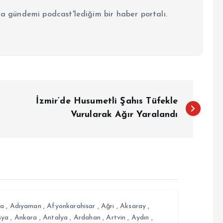
la gündemi podcast'lediğim bir haber portalı.
İzmir’de Husumetli Şahıs Tüfekle
Vurularak Ağır Yaralandı
a
,
Adıyaman
,
Afyonkarahisar
,
Ağrı
,
Aksaray
,
sya
,
Ankara
,
Antalya
,
Ardahan
,
Artvin
,
Aydın
,