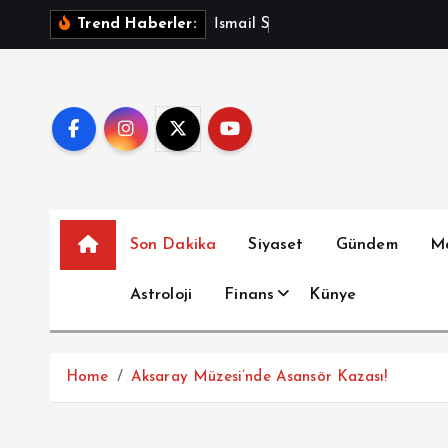
İ
İ
s
m
a
i
l
S
a
y
m
a
z
A
ç
Trend Haberler:
ç
e
r
i
ğ
e
a
t
Son Dakika
Siyaset
Gündem
M
l
a
Astroloji
Finans
Künye
Home
Aksaray Müzesi’nde Asansör Kazası!