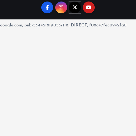
google.com, pub-5344518190537118, DIRECT, f08c47fec0942fa0