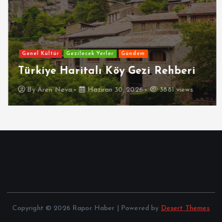
Genel Kültür
Gezilecek Yerler
Gündem
Türkiye Haritalı Köy Gezi Rehberi
By
Aren Neva
Haziran 30, 2026
3881 views
Copyright © 2026 Rapor Haber | Powered by
Desert Themes