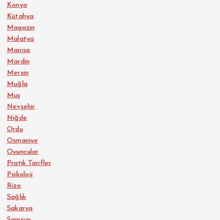
Konya
Kütahya
Magazin
Malatya
Manisa
Mardin
Mersin
Muğla
Muş
Nevşehir
Niğde
Ordu
Osmaniye
Oyuncular
Pratik Tarifler
Psikoloji
Rize
Sağlık
Sakarya
Samsun