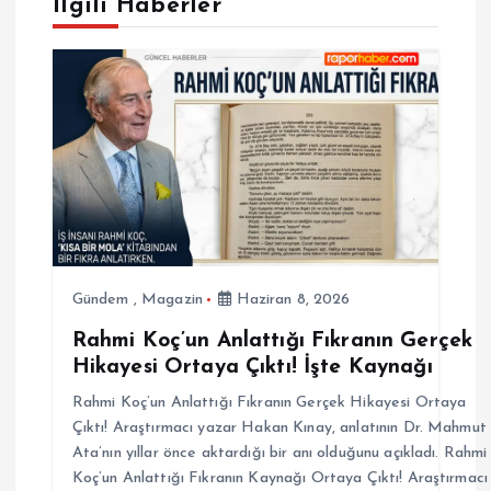
g
İlgili Haberler
e
z
i
n
m
Gündem
,
Magazin
Haziran 8, 2026
e
Rahmi Koç’un Anlattığı Fıkranın Gerçek
Hikayesi Ortaya Çıktı! İşte Kaynağı
s
Rahmi Koç’un Anlattığı Fıkranın Gerçek Hikayesi Ortaya
i
Çıktı! Araştırmacı yazar Hakan Kınay, anlatının Dr. Mahmut
Ata’nın yıllar önce aktardığı bir anı olduğunu açıkladı. Rahmi
Koç’un Anlattığı Fıkranın Kaynağı Ortaya Çıktı! Araştırmacı