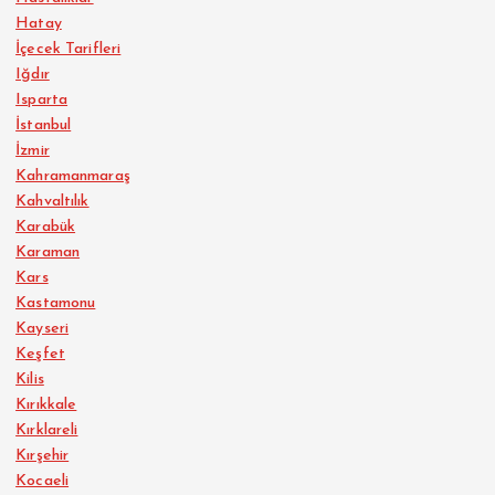
Hatay
İçecek Tarifleri
Iğdır
Isparta
İstanbul
İzmir
Kahramanmaraş
Kahvaltılık
Karabük
Karaman
Kars
Kastamonu
Kayseri
Keşfet
Kilis
Kırıkkale
Kırklareli
Kırşehir
Kocaeli