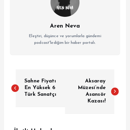
Aren Neva
Eleştiri, düşünce ve yorumlarla gündemi
podcast'lediğim bir haber portalı.
Y
Sahne Fiyatı
Aksaray
a
En Yüksek 6
Müzesi’nde
Türk Sanatçı
Asansör
Kazası!
z
ı