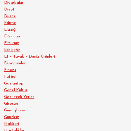
Diyarbakır
Diyet
Düzce
Edirne
Elazığ
Erzincan
Erzurum
Eskişehir
Et – Tavuk – Deniz Ürünleri
Fenomenler
Finans
Futbol
Gaziantep
Genel Kültür
Gezilecek Yerler
Giresun
Gümüşhane
Gündem
Hakkari
Hastalıklar