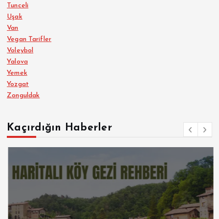
Tunceli
Uşak
Van
Vegan Tarifler
Voleybol
Yalova
Yemek
Yozgat
Zonguldak
Kaçırdığın Haberler