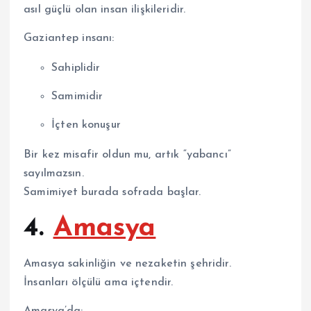
asıl güçlü olan insan ilişkileridir.
Gaziantep insanı:
Sahiplidir
Samimidir
İçten konuşur
Bir kez misafir oldun mu, artık “yabancı”
sayılmazsın.
Samimiyet burada sofrada başlar.
4.
Amasya
Amasya
sakinliğin ve nezaketin şehridir.
İnsanları ölçülü ama içtendir.
Amasya’da: