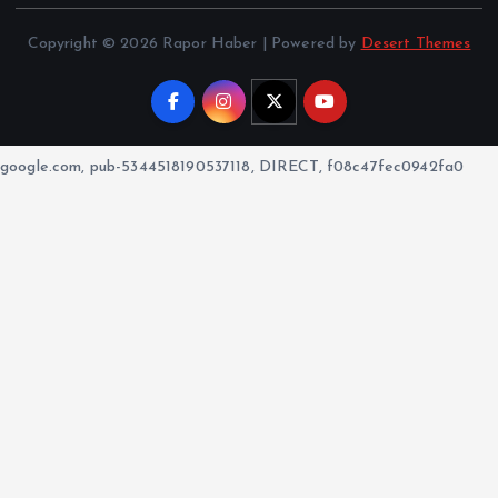
Copyright © 2026 Rapor Haber | Powered by
Desert Themes
google.com, pub-5344518190537118, DIRECT, f08c47fec0942fa0