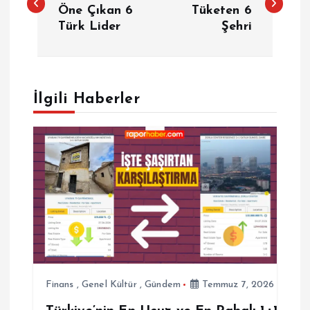
a
Öne Çıkan 6
Tüketen 6
Türk Lider
Şehri
z
ı
g
İlgili Haberler
e
z
i
n
m
Finans
,
Genel Kültür
,
Gündem
Temmuz 7, 2026
e