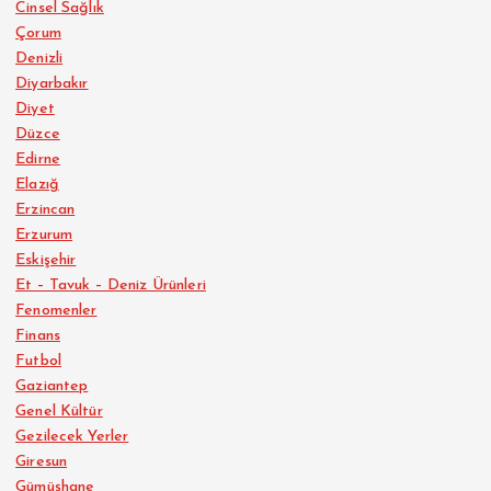
Cinsel Sağlık
Çorum
Denizli
Diyarbakır
Diyet
Düzce
Edirne
Elazığ
Erzincan
Erzurum
Eskişehir
Et – Tavuk – Deniz Ürünleri
Fenomenler
Finans
Futbol
Gaziantep
Genel Kültür
Gezilecek Yerler
Giresun
Gümüşhane