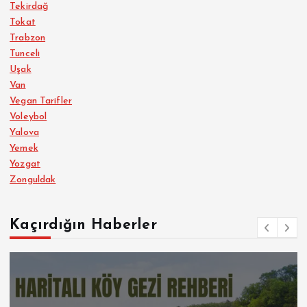
Tekirdağ
Tokat
Trabzon
Tunceli
Uşak
Van
Vegan Tarifler
Voleybol
Yalova
Yemek
Yozgat
Zonguldak
Kaçırdığın Haberler