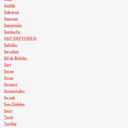
Sağlık
Sakarya
Samsun
Sanatçılar
Şanlıurfa
SAP-ERPTOREN
Şehirler
Seyahat
Şifalı Bitkiler
Siirt
Sinop
Sivas
Siyaset
Siyasetçiler
Şırnak
Son Dakika
Spor
Tarih
Tatlılar