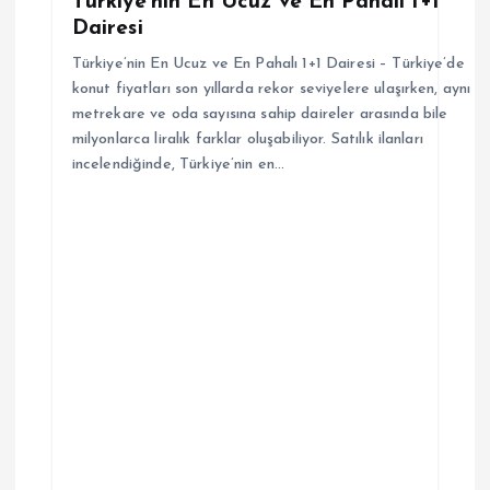
Türkiye’nin En Ucuz ve En Pahalı 1+1
Dairesi
s
Türkiye’nin En Ucuz ve En Pahalı 1+1 Dairesi – Türkiye’de
i
konut fiyatları son yıllarda rekor seviyelere ulaşırken, aynı
metrekare ve oda sayısına sahip daireler arasında bile
milyonlarca liralık farklar oluşabiliyor. Satılık ilanları
incelendiğinde, Türkiye’nin en…