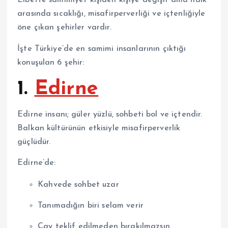
Elbette samimiyet kişiden kişiye değişir ama halk
arasında sıcaklığı, misafirperverliği ve içtenliğiyle
öne çıkan şehirler vardır.
İşte Türkiye’de en samimi insanlarının çıktığı
konuşulan 6 şehir:
1.
Edirne
Edirne
insanı; güler yüzlü, sohbeti bol ve içtendir.
Balkan kültürünün etkisiyle misafirperverlik
güçlüdür.
Edirne’de:
Kahvede sohbet uzar
Tanımadığın biri selam verir
Çay teklif edilmeden bırakılmazsın