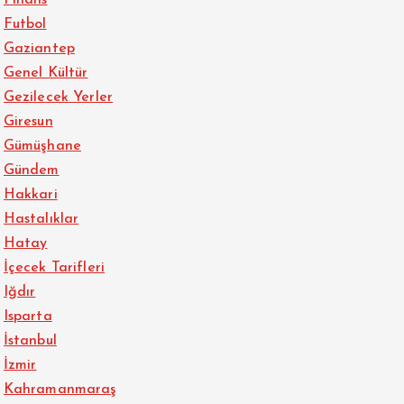
Finans
Futbol
Gaziantep
Genel Kültür
Gezilecek Yerler
Giresun
Gümüşhane
Gündem
Hakkari
Hastalıklar
Hatay
İçecek Tarifleri
Iğdır
Isparta
İstanbul
İzmir
Kahramanmaraş