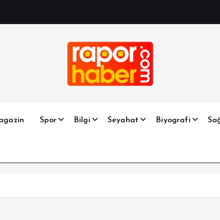
Haber, Spor, Magazin, Sağlık, Son Dakika, Gündem, Seyah
agazin
Spor
Bilgi
Seyahat
Biyografi
Sağ