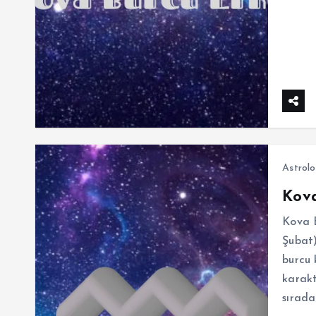
Astrolo
Kova
Kova B
Şubat)
burcu 
karakt
sırada