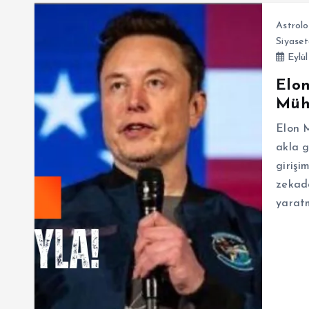
Astrolo
Siyaset
Eylül
Elon
Mühe
Elon M
akla g
girişi
zekada
yaratm