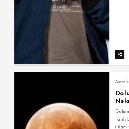
Astrolo
Dolu
Nele
Doluna
tarih 
ilham 