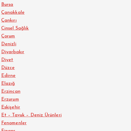
Bursa
Çanakkale
Çankırı
Cinsel Sağlık
Çorum
Denizli
Diyarbakır
Diyet
Düzce
Edirne
Elazığ
Erzincan
Erzurum
Eskişehir
Et – Tavuk – Deniz Ürünleri
Fenomenler