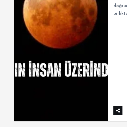
doğrud
birlik