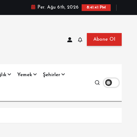
Per. Ağu 6th, 2026
8:41:42 PM
Abone Ol
at, Haberler, Biyografi, Bilgi
lık
Yemek
Şehirler