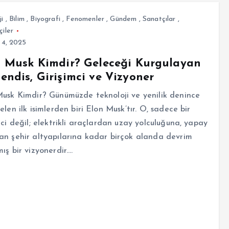
ji
,
Bilim
,
Biyografi
,
Fenomenler
,
Gündem
,
Sanatçılar
,
çiler
 4, 2025
 Musk Kimdir? Geleceği Kurgulayan
ndis, Girişimci ve Vizyoner
usk Kimdir? Günümüzde teknoloji ve yenilik denince
elen ilk isimlerden biri Elon Musk’tır. O, sadece bir
mci değil; elektrikli araçlardan uzay yolculuğuna, yapay
n şehir altyapılarına kadar birçok alanda devrim
ış bir vizyonerdir.…