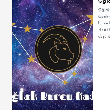
Oğla
Oğlak 
Ocak) 
burcu k
Hedefl
düşün