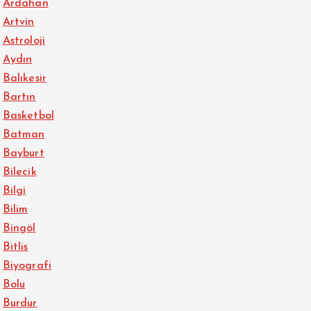
Ardahan
Artvin
Astroloji
Aydın
Balıkesir
Bartın
Basketbol
Batman
Bayburt
Bilecik
Bilgi
Bilim
Bingöl
Bitlis
Biyografi
Bolu
Burdur