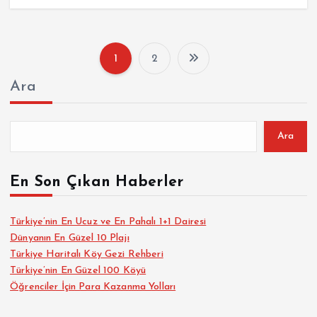
1
2
Y
Ara
a
z
Ara
ı
En Son Çıkan Haberler
s
Türkiye’nin En Ucuz ve En Pahalı 1+1 Dairesi
Dünyanın En Güzel 10 Plajı
a
Türkiye Haritalı Köy Gezi Rehberi
Türkiye’nin En Güzel 100 Köyü
y
Öğrenciler İçin Para Kazanma Yolları
f