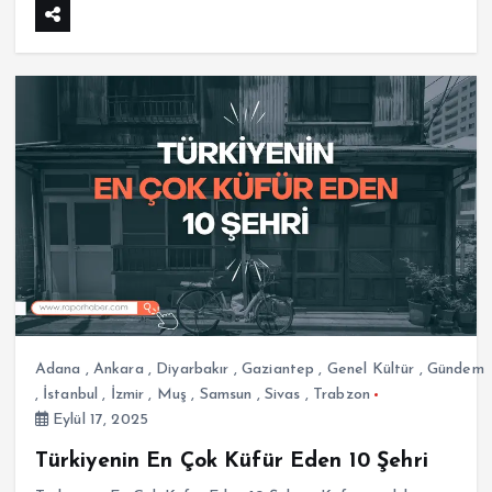
Adana
,
Ankara
,
Diyarbakır
,
Gaziantep
,
Genel Kültür
,
Gündem
,
İstanbul
,
İzmir
,
Muş
,
Samsun
,
Sivas
,
Trabzon
Eylül 17, 2025
Türkiyenin En Çok Küfür Eden 10 Şehri