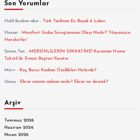
Son Yorumlar
a
Halil ibrahim akın
-
Türk Tarihinin En Büyük 6 Lideri
l
Hasan
-
Manifest Grubu Soruşturması Olayı Nedir? “Hayasızca
Hareketler”
a
Sinem Tan
-
MERSİNLİLERİN DİKKATİNE! Karaman Home
m
Tekstil ile Evinizi Baştan Yaratın
Merv
-
Koç Burcu Kadının Özellikleri Nelerdir?
a
Umay
-
Ebrar isminin anlamı nedir? Ebrar ne demek?
s
Arşiv
ı
Temmuz 2026
Haziran 2026
Nisan 2026