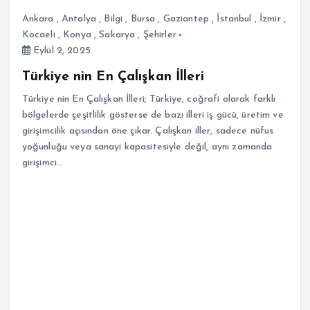
Ankara
,
Antalya
,
Bilgi
,
Bursa
,
Gaziantep
,
İstanbul
,
İzmir
,
Kocaeli
,
Konya
,
Sakarya
,
Şehirler
Eylül 2, 2025
Türkiye nin En Çalışkan İlleri
Türkiye nin En Çalışkan İlleri; Türkiye, coğrafi olarak farklı
bölgelerde çeşitlilik gösterse de bazı illeri iş gücü, üretim ve
girişimcilik açısından öne çıkar. Çalışkan iller, sadece nüfus
yoğunluğu veya sanayi kapasitesiyle değil, aynı zamanda
girişimci…