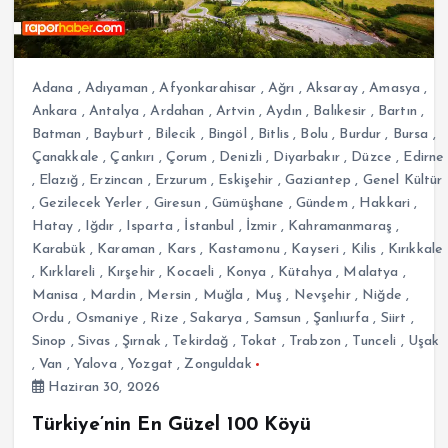
Adana
,
Adıyaman
,
Afyonkarahisar
,
Ağrı
,
Aksaray
,
Amasya
,
Ankara
,
Antalya
,
Ardahan
,
Artvin
,
Aydın
,
Balıkesir
,
Bartın
,
Batman
,
Bayburt
,
Bilecik
,
Bingöl
,
Bitlis
,
Bolu
,
Burdur
,
Bursa
,
Çanakkale
,
Çankırı
,
Çorum
,
Denizli
,
Diyarbakır
,
Düzce
,
Edirne
,
Elazığ
,
Erzincan
,
Erzurum
,
Eskişehir
,
Gaziantep
,
Genel Kültür
,
Gezilecek Yerler
,
Giresun
,
Gümüşhane
,
Gündem
,
Hakkari
,
Hatay
,
Iğdır
,
Isparta
,
İstanbul
,
İzmir
,
Kahramanmaraş
,
Karabük
,
Karaman
,
Kars
,
Kastamonu
,
Kayseri
,
Kilis
,
Kırıkkale
,
Kırklareli
,
Kırşehir
,
Kocaeli
,
Konya
,
Kütahya
,
Malatya
,
Manisa
,
Mardin
,
Mersin
,
Muğla
,
Muş
,
Nevşehir
,
Niğde
,
Ordu
,
Osmaniye
,
Rize
,
Sakarya
,
Samsun
,
Şanlıurfa
,
Siirt
,
Sinop
,
Sivas
,
Şırnak
,
Tekirdağ
,
Tokat
,
Trabzon
,
Tunceli
,
Uşak
,
Van
,
Yalova
,
Yozgat
,
Zonguldak
Haziran 30, 2026
Türkiye’nin En Güzel 100 Köyü