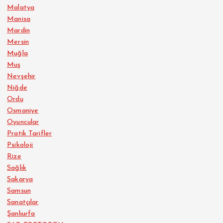
Malatya
Manisa
Mardin
Mersin
Muğla
Muş
Nevşehir
Niğde
Ordu
Osmaniye
Oyuncular
Pratik Tarifler
Psikoloji
Rize
Sağlık
Sakarya
Samsun
Sanatçılar
Şanlıurfa