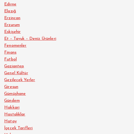
Edirne
Elazığ
Erzincan
Erzurum
Eskişehir
Et – Tavuk – Deniz Ürünleri
Fenomenler
Finans
Futbol
Gaziantep
Genel Kültür
Gezilecek Yerler
Giresun
Gümüşhane
Gündem
Hakkari
Hastalıklar
Hatay
İçecek Tarifleri