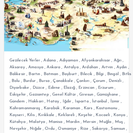
Gezilecek Yerler
,
Adana
,
Adıyaman
,
Afyonkarahisar
,
Ağrı
,
Aksaray
,
Amasya
,
Ankara
,
Antalya
,
Ardahan
,
Artvin
,
Aydın
,
Balıkesir
,
Bartın
,
Batman
,
Bayburt
,
Bilecik
,
Bilgi
,
Bingöl
,
Bitlis
,
Bolu
,
Burdur
,
Bursa
,
Çanakkale
,
Çankırı
,
Çorum
,
Denizli
,
Diyarbakır
,
Düzce
,
Edirne
,
Elazığ
,
Erzincan
,
Erzurum
,
Eskişehir
,
Gaziantep
,
Genel Kültür
,
Giresun
,
Gümüşhane
,
Gündem
,
Hakkari
,
Hatay
,
Iğdır
,
Isparta
,
İstanbul
,
İzmir
,
Kahramanmaraş
,
Karabük
,
Karaman
,
Kars
,
Kastamonu
,
Kayseri
,
Kilis
,
Kırıkkale
,
Kırklareli
,
Kırşehir
,
Kocaeli
,
Konya
,
Kütahya
,
Malatya
,
Manisa
,
Mardin
,
Mersin
,
Muğla
,
Muş
,
Nevşehir
,
Niğde
,
Ordu
,
Osmaniye
,
Rize
,
Sakarya
,
Samsun
,