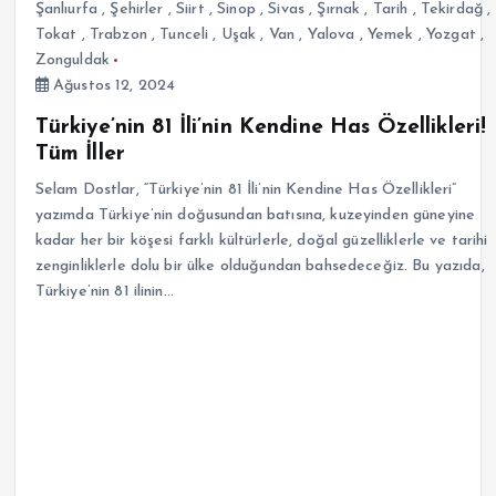
Şanlıurfa
,
Şehirler
,
Siirt
,
Sinop
,
Sivas
,
Şırnak
,
Tarih
,
Tekirdağ
,
Tokat
,
Trabzon
,
Tunceli
,
Uşak
,
Van
,
Yalova
,
Yemek
,
Yozgat
,
Zonguldak
Ağustos 12, 2024
Türkiye’nin 81 İli’nin Kendine Has Özellikleri!
Tüm İller
Selam Dostlar, “Türkiye’nin 81 İli’nin Kendine Has Özellikleri”
yazımda Türkiye’nin doğusundan batısına, kuzeyinden güneyine
kadar her bir köşesi farklı kültürlerle, doğal güzelliklerle ve tarihi
zenginliklerle dolu bir ülke olduğundan bahsedeceğiz. Bu yazıda,
Türkiye’nin 81 ilinin…