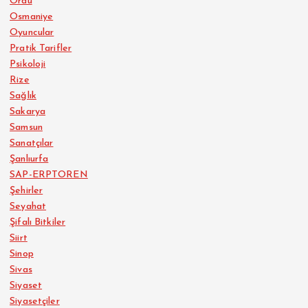
Ordu
Osmaniye
Oyuncular
Pratik Tarifler
Psikoloji
Rize
Sağlık
Sakarya
Samsun
Sanatçılar
Şanlıurfa
SAP-ERPTOREN
Şehirler
Seyahat
Şifalı Bitkiler
Siirt
Sinop
Sivas
Siyaset
Siyasetçiler