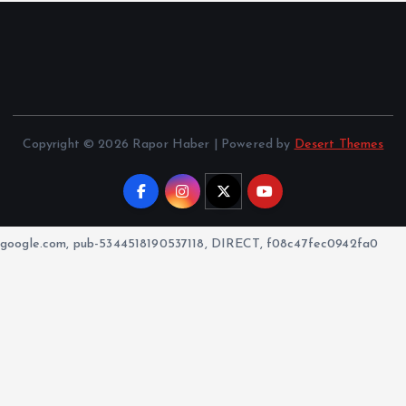
Copyright © 2026 Rapor Haber | Powered by
Desert Themes
google.com, pub-5344518190537118, DIRECT, f08c47fec0942fa0