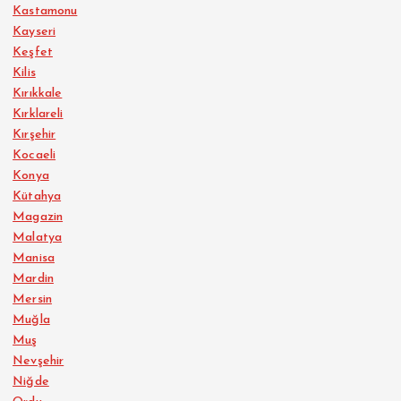
Kastamonu
Kayseri
Keşfet
Kilis
Kırıkkale
Kırklareli
Kırşehir
Kocaeli
Konya
Kütahya
Magazin
Malatya
Manisa
Mardin
Mersin
Muğla
Muş
Nevşehir
Niğde