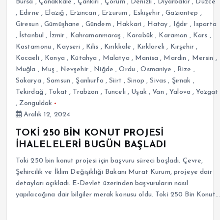
Bursa
,
Çanakkale
,
Çankırı
,
Çorum
,
Denizli
,
Diyarbakır
,
Düzce
,
Edirne
,
Elazığ
,
Erzincan
,
Erzurum
,
Eskişehir
,
Gaziantep
,
Giresun
,
Gümüşhane
,
Gündem
,
Hakkari
,
Hatay
,
Iğdır
,
Isparta
,
İstanbul
,
İzmir
,
Kahramanmaraş
,
Karabük
,
Karaman
,
Kars
,
Kastamonu
,
Kayseri
,
Kilis
,
Kırıkkale
,
Kırklareli
,
Kırşehir
,
Kocaeli
,
Konya
,
Kütahya
,
Malatya
,
Manisa
,
Mardin
,
Mersin
,
Muğla
,
Muş
,
Nevşehir
,
Niğde
,
Ordu
,
Osmaniye
,
Rize
,
Sakarya
,
Samsun
,
Şanlıurfa
,
Siirt
,
Sinop
,
Sivas
,
Şırnak
,
Tekirdağ
,
Tokat
,
Trabzon
,
Tunceli
,
Uşak
,
Van
,
Yalova
,
Yozgat
,
Zonguldak
Aralık 12, 2024
TOKİ 250 BİN KONUT PROJESİ
İHALELELERİ BUGÜN BAŞLADI
Toki 250 bin konut projesi için başvuru süreci başladı. Çevre,
Şehircilik ve İklim Değişikliği Bakanı Murat Kurum, projeye dair
detayları açıkladı. E-Devlet üzerinden başvuruların nasıl
yapılacağına dair bilgiler merak konusu oldu. Toki 250 Bin Konut…