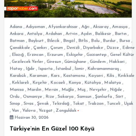
Adana
,
Adıyaman
,
Afyonkarahisar
,
Ağrı
,
Aksaray
,
Amasya
,
Ankara
,
Antalya
,
Ardahan
,
Artvin
,
Aydın
,
Balıkesir
,
Bartın
,
Batman
,
Bayburt
,
Bilecik
,
Bingöl
,
Bitlis
,
Bolu
,
Burdur
,
Bursa
,
Çanakkale
,
Çankırı
,
Çorum
,
Denizli
,
Diyarbakır
,
Düzce
,
Edirne
,
Elazığ
,
Erzincan
,
Erzurum
,
Eskişehir
,
Gaziantep
,
Genel Kültür
,
Gezilecek Yerler
,
Giresun
,
Gümüşhane
,
Gündem
,
Hakkari
,
Hatay
,
Iğdır
,
Isparta
,
İstanbul
,
İzmir
,
Kahramanmaraş
,
Karabük
,
Karaman
,
Kars
,
Kastamonu
,
Kayseri
,
Kilis
,
Kırıkkale
,
Kırklareli
,
Kırşehir
,
Kocaeli
,
Konya
,
Kütahya
,
Malatya
,
Manisa
,
Mardin
,
Mersin
,
Muğla
,
Muş
,
Nevşehir
,
Niğde
,
Ordu
,
Osmaniye
,
Rize
,
Sakarya
,
Samsun
,
Şanlıurfa
,
Siirt
,
Sinop
,
Sivas
,
Şırnak
,
Tekirdağ
,
Tokat
,
Trabzon
,
Tunceli
,
Uşak
,
Van
,
Yalova
,
Yozgat
,
Zonguldak
Haziran 30, 2026
Türkiye’nin En Güzel 100 Köyü