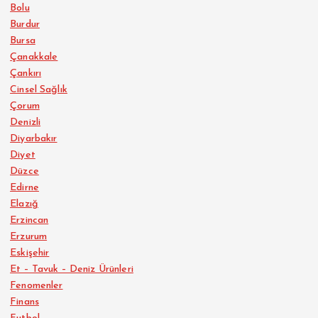
Bolu
Burdur
Bursa
Çanakkale
Çankırı
Cinsel Sağlık
Çorum
Denizli
Diyarbakır
Diyet
Düzce
Edirne
Elazığ
Erzincan
Erzurum
Eskişehir
Et – Tavuk – Deniz Ürünleri
Fenomenler
Finans