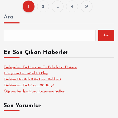
1
2
…
4
Y
Ara
a
z
Ara
ı
En Son Çıkan Haberler
s
Türkiye’nin En Ucuz ve En Pahalı 1+1 Dairesi
Dünyanın En Güzel 10 Plajı
a
Türkiye Haritalı Köy Gezi Rehberi
Türkiye’nin En Güzel 100 Köyü
y
Öğrenciler İçin Para Kazanma Yolları
f
Son Yorumlar
a