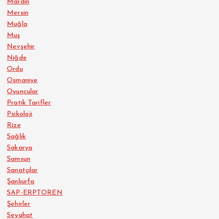
Mardin
Mersin
Muğla
Muş
Nevşehir
Niğde
Ordu
Osmaniye
Oyuncular
Pratik Tarifler
Psikoloji
Rize
Sağlık
Sakarya
Samsun
Sanatçılar
Şanlıurfa
SAP-ERPTOREN
Şehirler
Seyahat