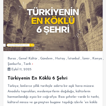
Bursa
,
Genel Kültür
,
Gündem
,
Hatay
,
İstanbul
,
İzmir
,
Konya
,
Şanlıurfa
,
Tarih
Eylül 11, 2025
Türkiyenin En Köklü 6 Şehri
Türkiye, binlerce yıllık tarihiyle adeta bir açık hava müzesi.
Anadolu toprakları, medeniyetlerin doğduğu, kültürlerin
harmanlandığı eşsiz bir coğrafya. Bazı şehirler vardır ki tarihi,
kültürel mirası ve geçmişten bugüne taşıdığı izlerle “en köklü