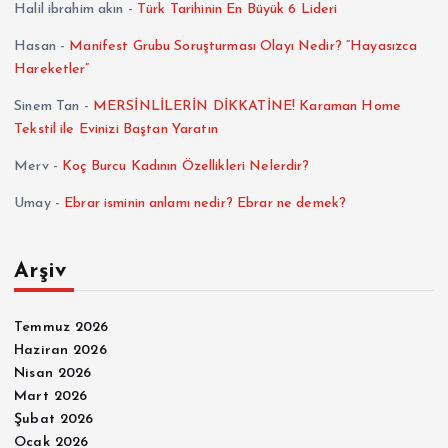
Halil ibrahim akın
-
Türk Tarihinin En Büyük 6 Lideri
l
Hasan
-
Manifest Grubu Soruşturması Olayı Nedir? “Hayasızca
Hareketler”
a
Sinem Tan
-
MERSİNLİLERİN DİKKATİNE! Karaman Home
m
Tekstil ile Evinizi Baştan Yaratın
Merv
-
Koç Burcu Kadının Özellikleri Nelerdir?
a
Umay
-
Ebrar isminin anlamı nedir? Ebrar ne demek?
s
Arşiv
ı
Temmuz 2026
Haziran 2026
Nisan 2026
Mart 2026
Şubat 2026
Ocak 2026