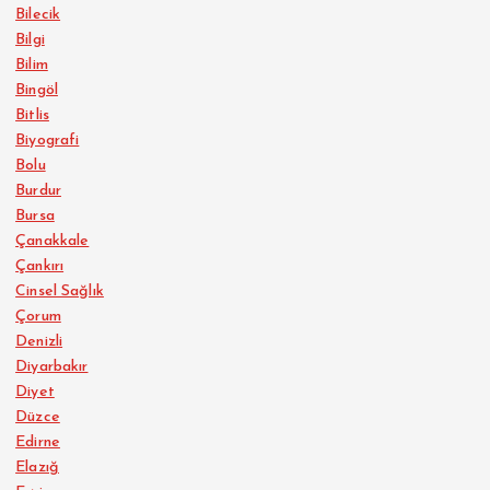
Bilecik
Bilgi
Bilim
Bingöl
Bitlis
Biyografi
Bolu
Burdur
Bursa
Çanakkale
Çankırı
Cinsel Sağlık
Çorum
Denizli
Diyarbakır
Diyet
Düzce
Edirne
Elazığ