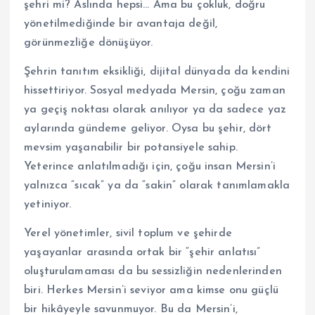
şehri mi? Aslında hepsi… Ama bu çokluk, doğru
yönetilmediğinde bir avantaja değil,
görünmezliğe dönüşüyor.
Şehrin tanıtım eksikliği, dijital dünyada da kendini
hissettiriyor. Sosyal medyada Mersin, çoğu zaman
ya geçiş noktası olarak anılıyor ya da sadece yaz
aylarında gündeme geliyor. Oysa bu şehir, dört
mevsim yaşanabilir bir potansiyele sahip.
Yeterince anlatılmadığı için, çoğu insan Mersin’i
yalnızca “sıcak” ya da “sakin” olarak tanımlamakla
yetiniyor.
Yerel yönetimler, sivil toplum ve şehirde
yaşayanlar arasında ortak bir “şehir anlatısı”
oluşturulamaması da bu sessizliğin nedenlerinden
biri. Herkes Mersin’i seviyor ama kimse onu güçlü
bir hikâyeyle savunmuyor. Bu da Mersin’i,