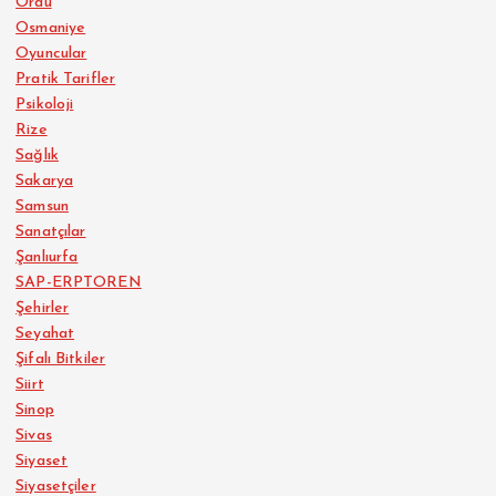
Ordu
Osmaniye
Oyuncular
Pratik Tarifler
Psikoloji
Rize
Sağlık
Sakarya
Samsun
Sanatçılar
Şanlıurfa
SAP-ERPTOREN
Şehirler
Seyahat
Şifalı Bitkiler
Siirt
Sinop
Sivas
Siyaset
Siyasetçiler