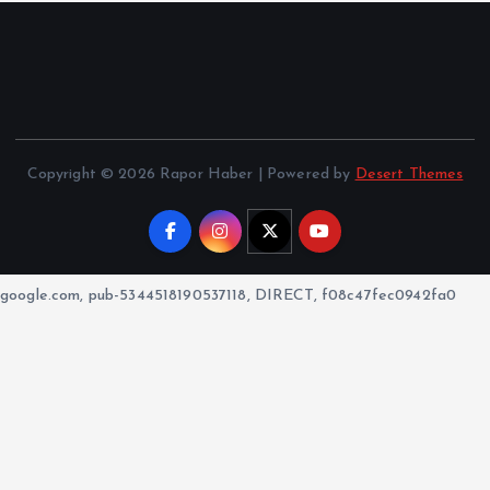
Copyright © 2026 Rapor Haber | Powered by
Desert Themes
google.com, pub-5344518190537118, DIRECT, f08c47fec0942fa0