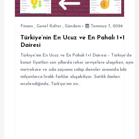
m
e
Finans
,
Genel Kültür
,
Gündem
Temmuz 7, 2026
s
Türkiye’nin En Ucuz ve En Pahalı 1+1
Dairesi
i
Türkiye’nin En Ucuz ve En Pahalı 1+1 Dairesi – Türkiye’de
konut fiyatları son yıllarda rekor seviyelere ulaşırken, aynı
metrekare ve oda sayısına sahip daireler arasında bile
milyonlarca liralık farklar oluşabiliyor. Satılık ilanları
incelendiğinde, Türkiye’nin en…