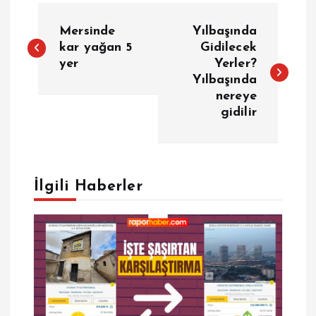
Y
Mersinde
Yılbaşında
a
kar yağan 5
Gidilecek
yer
Yerler?
Yılbaşında
z
nereye
gidilir
ı
g
e
İlgili Haberler
z
i
n