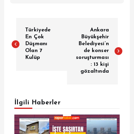
Y
Türkiyede
Ankara
a
En Çok
Büyükşehir
Düşmanı
Belediyesi’n
Olan 7
de konser
z
Kulüp
soruşturması
: 13 kişi
ı
gözaltında
g
e
İlgili Haberler
z
i