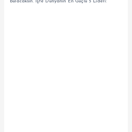
bulacaksın. İşte Dünyanın En Güçlü 5 Lideri: