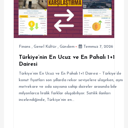
n
m
e
s
Finans
,
Genel Kültür
,
Gündem
Temmuz 7, 2026
Türkiye’nin En Ucuz ve En Pahalı 1+1
i
Dairesi
Türkiye’nin En Ucuz ve En Pahalı 1+1 Dairesi – Türkiye’de
konut fiyatları son yıllarda rekor seviyelere ulaşırken, aynı
metrekare ve oda sayısına sahip daireler arasında bile
milyonlarca liralık farklar oluşabiliyor. Satılık ilanları
incelendiğinde, Türkiye’nin en…