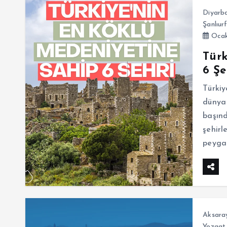
Diyarba
Şanlıur
Ocak
Türk
6 Şe
Türkiy
dünya
başınd
şehirl
peygam
Aksara
Yozgat