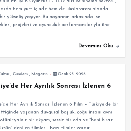
e’nin En İyi 6 Oyuncusu – Türk dizi ve sinema sektörü,
llarda hem yurt içinde hem de uluslararası alanda
bir yükseliş yaşıyor. Bu başarının arkasında ise
kleri, projeleri ve oyunculuk performanslarıyla öne
…
Devamını Oku
ültür
,
Gündem
,
Magazin
Ocak 23, 2026
iye’de Her Ayrılık Sonrası İzlenen 6
e’de Her Ayrılık Sonrası İzlenen 6 Film – Türkiye’de bir
 bittiğinde yaşanan duygusal boşluk, çoğu insanı aynı
ötürür:yalnız bir akşam, sessiz bir oda ve “beni biraz
zsün” denilen filmler… Bazı filmler vardır…