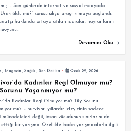
miş – Son günlerde internet ve sosyal medyada
 Ürek öldü mü?” sorusu sıkça araştırılmaya başlandı.
anatçı hakkında ortaya atılan iddialar, hayranlarını
muoyunu…
Devamını Oku
m
,
Magazin
,
Sağlık
,
Son Dakika
Ocak 29, 2026
ivor’da Kadınlar Regl Olmuyor mu?
 Sorunu Yaşanmıyor mu?
vor’da Kadınlar Regl Olmuyor mu? Tüy Sorunu
ıyor mu? – Survivor, yıllardır izleyicinin sadece
el mücadeleleri değil, insan vücudunun sınırlarını da
ettiği bir yarışma. Özellikle kadın yarışmacılarla ilgili