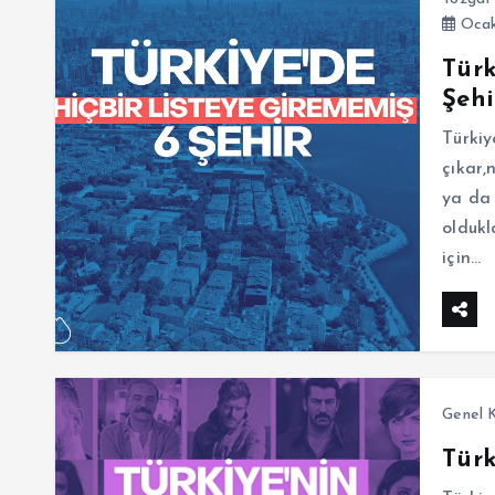
Ocak
Türk
Şehi
Türkiy
çıkar,
ya da 
oldukla
için…
Genel K
Türk