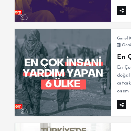
Genel K
Ocak
En Ç
En Ço
doğal 
artark
önem k