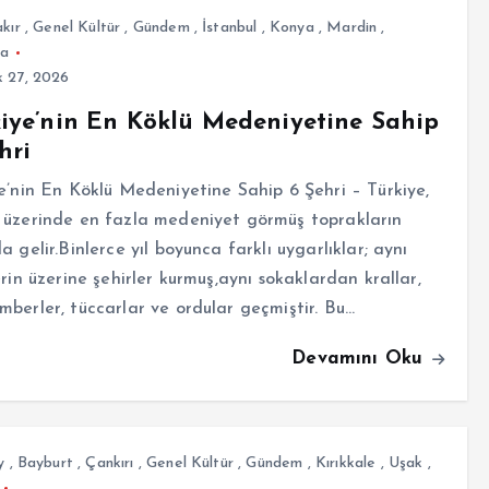
kır
,
Genel Kültür
,
Gündem
,
İstanbul
,
Konya
,
Mardin
,
fa
 27, 2026
iye’nin En Köklü Medeniyetine Sahip
hri
e’nin En Köklü Medeniyetine Sahip 6 Şehri – Türkiye,
 üzerinde en fazla medeniyet görmüş toprakların
a gelir.Binlerce yıl boyunca farklı uygarlıklar; aynı
erin üzerine şehirler kurmuş,aynı sokaklardan krallar,
berler, tüccarlar ve ordular geçmiştir. Bu…
Devamını Oku
y
,
Bayburt
,
Çankırı
,
Genel Kültür
,
Gündem
,
Kırıkkale
,
Uşak
,