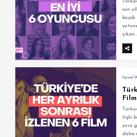
Türkiy
son yı
büyük 
yetene
çıkan
Genel K
Türk
Film
Türkiy
ilişki
yere g
daha ü