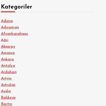
Kategoriler
Adana
Adıyaman
Afyonkarahisar
Ağrı
Aksaray
Amasya
Ankara
Antalya
Ardahan
Artvin
Astroloji
Aydın
Balıkesir
Bartın