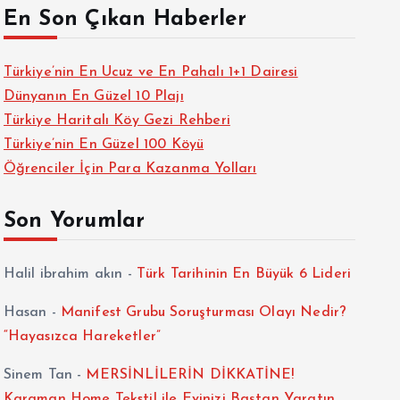
En Son Çıkan Haberler
Türkiye’nin En Ucuz ve En Pahalı 1+1 Dairesi
Dünyanın En Güzel 10 Plajı
Türkiye Haritalı Köy Gezi Rehberi
Türkiye’nin En Güzel 100 Köyü
Öğrenciler İçin Para Kazanma Yolları
Son Yorumlar
Halil ibrahim akın
-
Türk Tarihinin En Büyük 6 Lideri
Hasan
-
Manifest Grubu Soruşturması Olayı Nedir?
“Hayasızca Hareketler”
Sinem Tan
-
MERSİNLİLERİN DİKKATİNE!
Karaman Home Tekstil ile Evinizi Baştan Yaratın