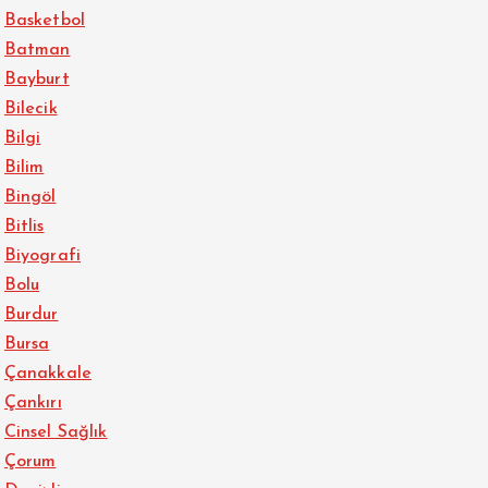
Basketbol
Batman
Bayburt
Bilecik
Bilgi
Bilim
Bingöl
Bitlis
Biyografi
Bolu
Burdur
Bursa
Çanakkale
Çankırı
Cinsel Sağlık
Çorum