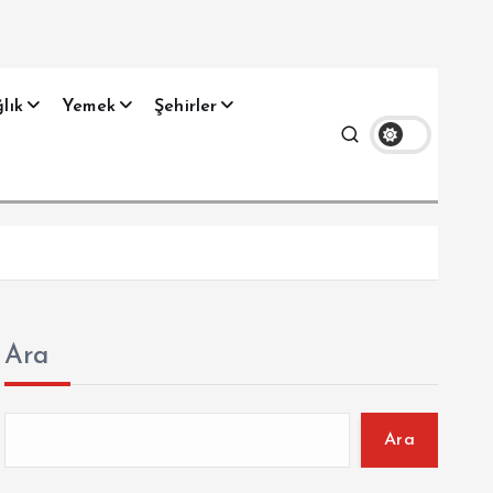
lık
Yemek
Şehirler
Ara
Ara