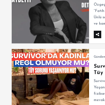
Özgeç
“Fatih
Ünlü s
ve ka
Günde
Surv
Tüy
Survi
Yaşanm
fiziks
merak 