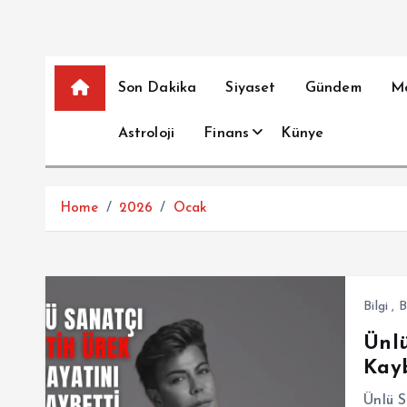
Son Dakika
Siyaset
Gündem
M
Astroloji
Finans
Künye
Home
2026
Ocak
Bilgi
,
B
Ünlü
Kayb
Ünlü S