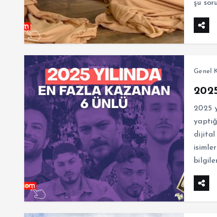
şu sor
Genel K
2025
2025 y
yaptığ
dijita
isimle
bilgil