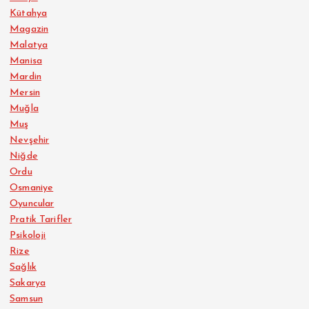
Kütahya
Magazin
Malatya
Manisa
Mardin
Mersin
Muğla
Muş
Nevşehir
Niğde
Ordu
Osmaniye
Oyuncular
Pratik Tarifler
Psikoloji
Rize
Sağlık
Sakarya
Samsun