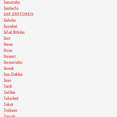
Sanatçılar
Şanlıurfa
SAP-ERPTOREN
Şehirler
Seyahat
Şifalı Bitkiler
Siirt
Sinop
Sivas
Siyaset
Siyasetçiler
Şırnak
Son Dakika
Spor
Tarih
Tatlılar
Tekirdağ
Tokat
Trabzon
Tunceli