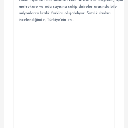
konut fiyatları son yıllarda rekor seviyelere ulaşırken, aynı
metrekare ve oda sayısına sahip daireler arasında bile
milyonlarca liralık farklar oluşabiliyor. Satılık ilanları
incelendiğinde, Türkiye’nin en…