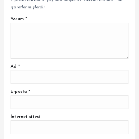
E-posta adresiniz yayınlanmayacak.
Gerekli alanlar
*
ile
işaretlenmişlerdir
Yorum
*
Ad
*
E-posta
*
İnternet sitesi