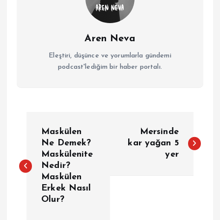
Aren Neva
Eleştiri, düşünce ve yorumlarla gündemi
podcast'lediğim bir haber portalı.
Y
Maskülen
Mersinde
a
Ne Demek?
kar yağan 5
Maskülenite
yer
Nedir?
z
Maskülen
Erkek Nasıl
ı
Olur?
g