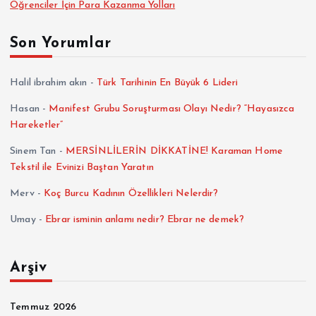
Öğrenciler İçin Para Kazanma Yolları
Son Yorumlar
Halil ibrahim akın
-
Türk Tarihinin En Büyük 6 Lideri
Hasan
-
Manifest Grubu Soruşturması Olayı Nedir? “Hayasızca
Hareketler”
Sinem Tan
-
MERSİNLİLERİN DİKKATİNE! Karaman Home
Tekstil ile Evinizi Baştan Yaratın
Merv
-
Koç Burcu Kadının Özellikleri Nelerdir?
Umay
-
Ebrar isminin anlamı nedir? Ebrar ne demek?
Arşiv
Temmuz 2026