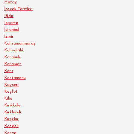
Hatay
İçecek Tarifleri
Iğdır
Isparta
İstanbul
İzmir
Kahramanmaraş
Kahvaltılık
Karabük
Karaman
Kars
Kastamonu
Kayseri
Keşfet
Kilis
Kırıkkale
Kırklareli
Kırşehir
Kocaeli
Konya