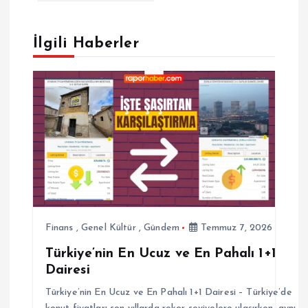
e
İlgili Haberler
z
i
n
m
e
s
Finans
,
Genel Kültür
,
Gündem
Temmuz 7, 2026
Türkiye’nin En Ucuz ve En Pahalı 1+1
i
Dairesi
Türkiye’nin En Ucuz ve En Pahalı 1+1 Dairesi – Türkiye’de