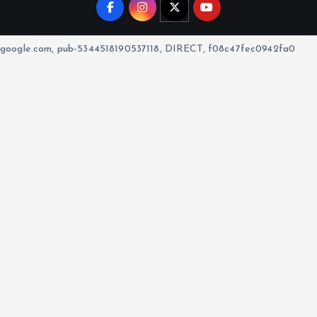
google.com, pub-5344518190537118, DIRECT, f08c47fec0942fa0