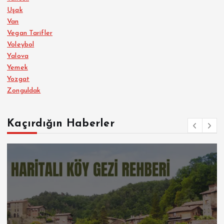
Uşak
Van
Vegan Tarifler
Voleybol
Yalova
Yemek
Yozgat
Zonguldak
Kaçırdığın Haberler