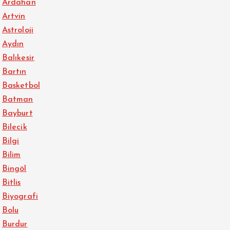
Ardahan
Artvin
Astroloji
Aydın
Balıkesir
Bartın
Basketbol
Batman
Bayburt
Bilecik
Bilgi
Bilim
Bingöl
Bitlis
Biyografi
Bolu
Burdur