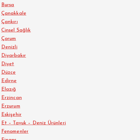
Bursa
Çanakkale
Çankırı
Cinsel Sağlık
Çorum
Denizli
Diyarbakır
Diyet
Düzce
Edirne
Elazığ
Erzincan
Erzurum
Eskişehir
Et – Tavuk – Deniz Ürünleri
Fenomenler
Finans