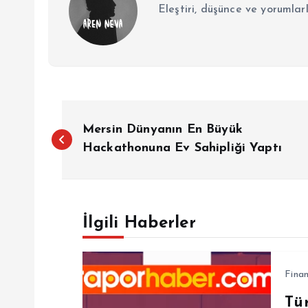
Eleştiri, düşünce ve yorumlar
Y
Mersin Dünyanın En Büyük
a
Hackathonuna Ev Sahipliği Yaptı
z
İlgili Haberler
ı
g
Fina
Tü