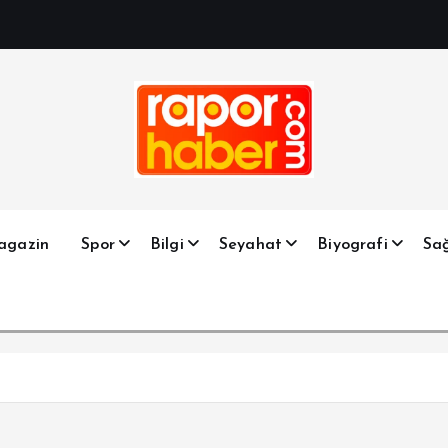
Haber, Spor, Magazin, Sağlık, Son Dakika, Gündem, Seyah
agazin
Spor
Bilgi
Seyahat
Biyografi
Sağ