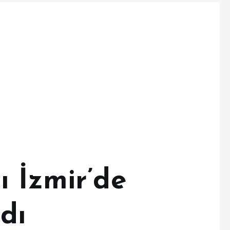
ı İzmir’de
dı