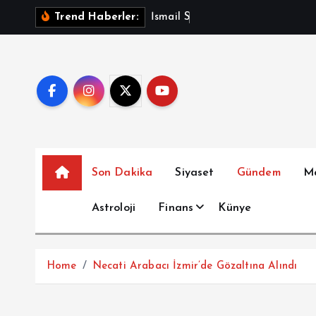
İ
İ
s
m
a
i
l
S
a
y
m
a
z
A
ç
Trend Haberler:
ç
e
r
i
ğ
e
a
t
Son Dakika
Siyaset
Gündem
M
l
a
Astroloji
Finans
Künye
Home
Necati Arabacı İzmir’de Gözaltına Alındı