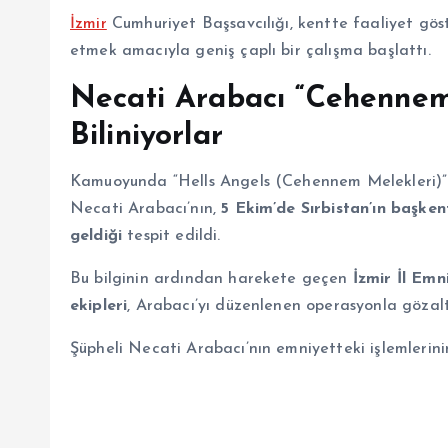
İzmir
Cumhuriyet Başsavcılığı, kentte faaliyet göst
etmek amacıyla geniş çaplı bir çalışma başlattı.
Necati Arabacı “Cehennem
Biliniyorlar
Kamuoyunda “Hells Angels (Cehennem Melekleri)” 
Necati Arabacı’nın,
5 Ekim’de Sırbistan’ın başk
geldiği
tespit edildi.
Bu bilginin ardından harekete geçen
İzmir İl Em
ekipleri
, Arabacı’yı düzenlenen operasyonla gözalt
Şüpheli Necati Arabacı’nın emniyetteki işlemlerini