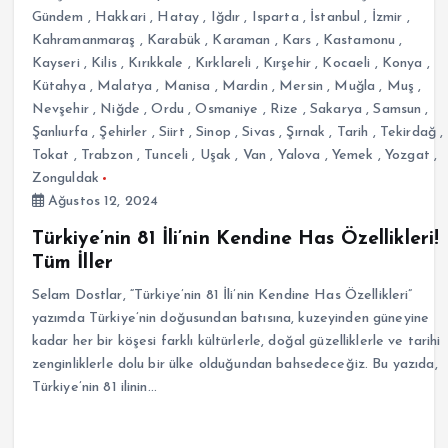
Gündem
,
Hakkari
,
Hatay
,
Iğdır
,
Isparta
,
İstanbul
,
İzmir
,
Kahramanmaraş
,
Karabük
,
Karaman
,
Kars
,
Kastamonu
,
Kayseri
,
Kilis
,
Kırıkkale
,
Kırklareli
,
Kırşehir
,
Kocaeli
,
Konya
,
Kütahya
,
Malatya
,
Manisa
,
Mardin
,
Mersin
,
Muğla
,
Muş
,
Nevşehir
,
Niğde
,
Ordu
,
Osmaniye
,
Rize
,
Sakarya
,
Samsun
,
Şanlıurfa
,
Şehirler
,
Siirt
,
Sinop
,
Sivas
,
Şırnak
,
Tarih
,
Tekirdağ
,
Tokat
,
Trabzon
,
Tunceli
,
Uşak
,
Van
,
Yalova
,
Yemek
,
Yozgat
,
Zonguldak
Ağustos 12, 2024
Türkiye’nin 81 İli’nin Kendine Has Özellikleri!
Tüm İller
Selam Dostlar, “Türkiye’nin 81 İli’nin Kendine Has Özellikleri”
yazımda Türkiye’nin doğusundan batısına, kuzeyinden güneyine
kadar her bir köşesi farklı kültürlerle, doğal güzelliklerle ve tarihi
zenginliklerle dolu bir ülke olduğundan bahsedeceğiz. Bu yazıda,
Türkiye’nin 81 ilinin…