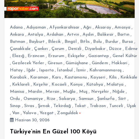
Adana
,
Adıyaman
,
Afyonkarahisar
,
Ağrı
,
Aksaray
,
Amasya
,
Ankara
,
Antalya
,
Ardahan
,
Artvin
,
Aydın
,
Balıkesir
,
Bartın
,
Batman
,
Bayburt
,
Bilecik
,
Bingöl
,
Bitlis
,
Bolu
,
Burdur
,
Bursa
,
Çanakkale
,
Çankırı
,
Çorum
,
Denizli
,
Diyarbakır
,
Düzce
,
Edirne
,
Elazığ
,
Erzincan
,
Erzurum
,
Eskişehir
,
Gaziantep
,
Genel Kültür
,
Gezilecek Yerler
,
Giresun
,
Gümüşhane
,
Gündem
,
Hakkari
,
Hatay
,
Iğdır
,
Isparta
,
İstanbul
,
İzmir
,
Kahramanmaraş
,
Karabük
,
Karaman
,
Kars
,
Kastamonu
,
Kayseri
,
Kilis
,
Kırıkkale
,
Kırklareli
,
Kırşehir
,
Kocaeli
,
Konya
,
Kütahya
,
Malatya
,
Manisa
,
Mardin
,
Mersin
,
Muğla
,
Muş
,
Nevşehir
,
Niğde
,
Ordu
,
Osmaniye
,
Rize
,
Sakarya
,
Samsun
,
Şanlıurfa
,
Siirt
,
Sinop
,
Sivas
,
Şırnak
,
Tekirdağ
,
Tokat
,
Trabzon
,
Tunceli
,
Uşak
,
Van
,
Yalova
,
Yozgat
,
Zonguldak
Haziran 30, 2026
Türkiye’nin En Güzel 100 Köyü