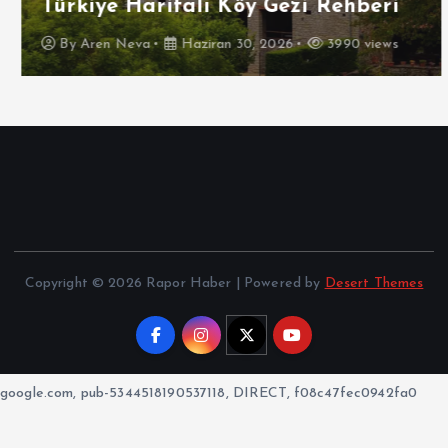
Türkiye Haritalı Köy Gezi Rehberi
By
Aren Neva
Haziran 30, 2026
3990 views
Copyright © 2026 Rapor Haber | Powered by
Desert Themes
google.com, pub-5344518190537118, DIRECT, f08c47fec0942fa0