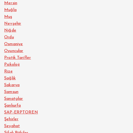
Mersin
Muğla
Muş
Nevşehir
Niğde
Ordu
Osmaniye
Oyuncular
Pratik Tarifler
Psikoloji
Rize
Sağlık
Sakarya
Samsun
Sanatçılar
Şanlıurfa
SAP-ERPTOREN
Şehirler
Seyahat
Şifalı Bitkiler