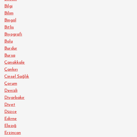
Bilgi
Bilim
Bingöl
Bitlis
Biyografi
Bolu
Burdur
Bursa
Çanakkale
Çankırı
Cinsel Sağlık
Çorum
Denizli
Diyarbakır
Diyet
Düzce
Edirne
Elazığ
Erzincan