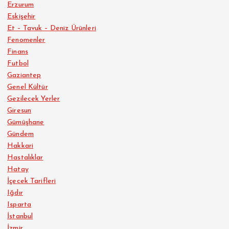
Erzurum
Eskişehir
Et – Tavuk – Deniz Ürünleri
Fenomenler
Finans
Futbol
Gaziantep
Genel Kültür
Gezilecek Yerler
Giresun
Gümüşhane
Gündem
Hakkari
Hastalıklar
Hatay
İçecek Tarifleri
Iğdır
Isparta
İstanbul
İzmir