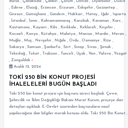
Bursa
,
Çanakkale
,
Çankırı
,
Çorum
,
Denizli
,
Diyarbakır
,
Düzce
,
Edirne
,
Elazığ
,
Erzincan
,
Erzurum
,
Eskişehir
,
Gaziantep
,
Giresun
,
Gümüşhane
,
Gündem
,
Hakkari
,
Hatay
,
Iğdır
,
Isparta
,
İstanbul
,
İzmir
,
Kahramanmaraş
,
Karabük
,
Karaman
,
Kars
,
Kastamonu
,
Kayseri
,
Kilis
,
Kırıkkale
,
Kırklareli
,
Kırşehir
,
Kocaeli
,
Konya
,
Kütahya
,
Malatya
,
Manisa
,
Mardin
,
Mersin
,
Muğla
,
Muş
,
Nevşehir
,
Niğde
,
Ordu
,
Osmaniye
,
Rize
,
Sakarya
,
Samsun
,
Şanlıurfa
,
Siirt
,
Sinop
,
Sivas
,
Şırnak
,
Tekirdağ
,
Tokat
,
Trabzon
,
Tunceli
,
Uşak
,
Van
,
Yalova
,
Yozgat
,
Zonguldak
Aralık 12, 2024
TOKİ 250 BİN KONUT PROJESİ
İHALELELERİ BUGÜN BAŞLADI
Toki 250 bin konut projesi için başvuru süreci başladı. Çevre,
Şehircilik ve İklim Değişikliği Bakanı Murat Kurum, projeye dair
detayları açıkladı. E-Devlet üzerinden başvuruların nasıl
yapılacağına dair bilgiler merak konusu oldu. Toki 250 Bin Konut…