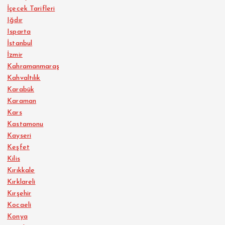
İçecek Tarifleri
Iğdır
Isparta
İstanbul
İzmir
Kahramanmaraş
Kahvaltılık
Karabük
Karaman
Kars
Kastamonu
Kayseri
Keşfet
Kilis
Kırıkkale
Kırklareli
Kırşehir
Kocaeli
Konya