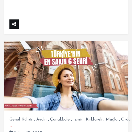
Genel Kültür
,
Aydın
,
Çanakkale
,
İzmir
,
Kırklareli
,
Muğla
,
Ordu