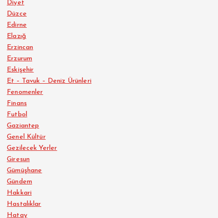
Diyet
Düzce
Edirne
Elazığ
Erzincan
Erzurum
Eskişehir
Et – Tavuk – Deniz Ürünleri
Fenomenler
Finans
Futbol
Gaziantep
Genel Kültür
Gezilecek Yerler
Giresun
Gümüşhane
Gündem
Hakkari
Hastalıklar
Hatay