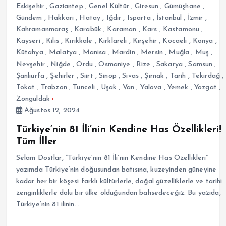
Eskişehir
,
Gaziantep
,
Genel Kültür
,
Giresun
,
Gümüşhane
,
Gündem
,
Hakkari
,
Hatay
,
Iğdır
,
Isparta
,
İstanbul
,
İzmir
,
Kahramanmaraş
,
Karabük
,
Karaman
,
Kars
,
Kastamonu
,
Kayseri
,
Kilis
,
Kırıkkale
,
Kırklareli
,
Kırşehir
,
Kocaeli
,
Konya
,
Kütahya
,
Malatya
,
Manisa
,
Mardin
,
Mersin
,
Muğla
,
Muş
,
Nevşehir
,
Niğde
,
Ordu
,
Osmaniye
,
Rize
,
Sakarya
,
Samsun
,
Şanlıurfa
,
Şehirler
,
Siirt
,
Sinop
,
Sivas
,
Şırnak
,
Tarih
,
Tekirdağ
,
Tokat
,
Trabzon
,
Tunceli
,
Uşak
,
Van
,
Yalova
,
Yemek
,
Yozgat
,
Zonguldak
Ağustos 12, 2024
Türkiye’nin 81 İli’nin Kendine Has Özellikleri!
Tüm İller
Selam Dostlar, “Türkiye’nin 81 İli’nin Kendine Has Özellikleri”
yazımda Türkiye’nin doğusundan batısına, kuzeyinden güneyine
kadar her bir köşesi farklı kültürlerle, doğal güzelliklerle ve tarihi
zenginliklerle dolu bir ülke olduğundan bahsedeceğiz. Bu yazıda,
Türkiye’nin 81 ilinin…