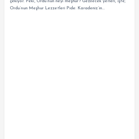
çekiyor. Peki, Ordu’nun neyi meşhur? Gezilecek yerleri, işte;
Ordu’nun Meşhur Lezzetleri Pide: Karadeniz’in…