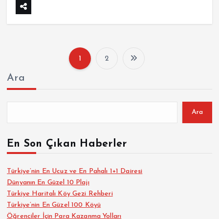
1
2
Y
Ara
a
z
Ara
ı
En Son Çıkan Haberler
s
Türkiye’nin En Ucuz ve En Pahalı 1+1 Dairesi
Dünyanın En Güzel 10 Plajı
a
Türkiye Haritalı Köy Gezi Rehberi
Türkiye’nin En Güzel 100 Köyü
y
Öğrenciler İçin Para Kazanma Yolları