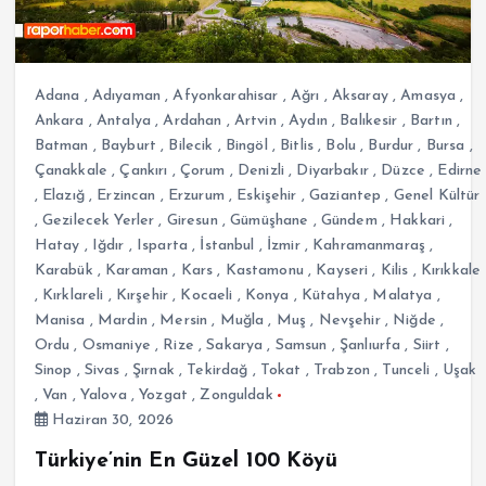
Adana
,
Adıyaman
,
Afyonkarahisar
,
Ağrı
,
Aksaray
,
Amasya
,
Ankara
,
Antalya
,
Ardahan
,
Artvin
,
Aydın
,
Balıkesir
,
Bartın
,
Batman
,
Bayburt
,
Bilecik
,
Bingöl
,
Bitlis
,
Bolu
,
Burdur
,
Bursa
,
Çanakkale
,
Çankırı
,
Çorum
,
Denizli
,
Diyarbakır
,
Düzce
,
Edirne
,
Elazığ
,
Erzincan
,
Erzurum
,
Eskişehir
,
Gaziantep
,
Genel Kültür
,
Gezilecek Yerler
,
Giresun
,
Gümüşhane
,
Gündem
,
Hakkari
,
Hatay
,
Iğdır
,
Isparta
,
İstanbul
,
İzmir
,
Kahramanmaraş
,
Karabük
,
Karaman
,
Kars
,
Kastamonu
,
Kayseri
,
Kilis
,
Kırıkkale
,
Kırklareli
,
Kırşehir
,
Kocaeli
,
Konya
,
Kütahya
,
Malatya
,
Manisa
,
Mardin
,
Mersin
,
Muğla
,
Muş
,
Nevşehir
,
Niğde
,
Ordu
,
Osmaniye
,
Rize
,
Sakarya
,
Samsun
,
Şanlıurfa
,
Siirt
,
Sinop
,
Sivas
,
Şırnak
,
Tekirdağ
,
Tokat
,
Trabzon
,
Tunceli
,
Uşak
,
Van
,
Yalova
,
Yozgat
,
Zonguldak
Haziran 30, 2026
Türkiye’nin En Güzel 100 Köyü