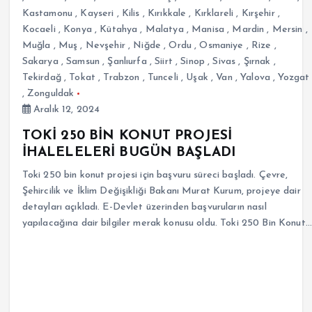
Kastamonu
,
Kayseri
,
Kilis
,
Kırıkkale
,
Kırklareli
,
Kırşehir
,
Kocaeli
,
Konya
,
Kütahya
,
Malatya
,
Manisa
,
Mardin
,
Mersin
,
Muğla
,
Muş
,
Nevşehir
,
Niğde
,
Ordu
,
Osmaniye
,
Rize
,
Sakarya
,
Samsun
,
Şanlıurfa
,
Siirt
,
Sinop
,
Sivas
,
Şırnak
,
Tekirdağ
,
Tokat
,
Trabzon
,
Tunceli
,
Uşak
,
Van
,
Yalova
,
Yozgat
,
Zonguldak
Aralık 12, 2024
TOKİ 250 BİN KONUT PROJESİ
İHALELELERİ BUGÜN BAŞLADI
Toki 250 bin konut projesi için başvuru süreci başladı. Çevre,
Şehircilik ve İklim Değişikliği Bakanı Murat Kurum, projeye dair
detayları açıkladı. E-Devlet üzerinden başvuruların nasıl
yapılacağına dair bilgiler merak konusu oldu. Toki 250 Bin Konut…