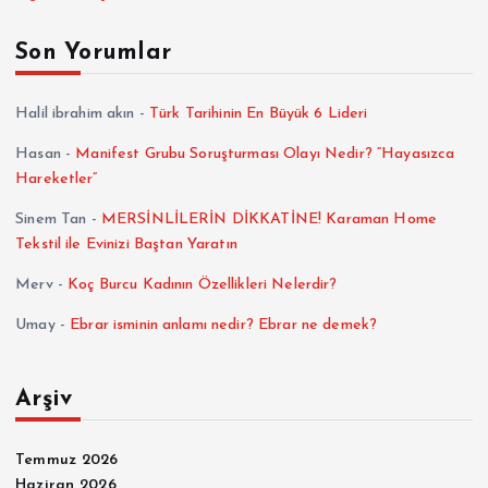
f
Son Yorumlar
a
Halil ibrahim akın
-
Türk Tarihinin En Büyük 6 Lideri
l
Hasan
-
Manifest Grubu Soruşturması Olayı Nedir? “Hayasızca
Hareketler”
a
Sinem Tan
-
MERSİNLİLERİN DİKKATİNE! Karaman Home
m
Tekstil ile Evinizi Baştan Yaratın
Merv
-
Koç Burcu Kadının Özellikleri Nelerdir?
a
Umay
-
Ebrar isminin anlamı nedir? Ebrar ne demek?
s
Arşiv
ı
Temmuz 2026
Haziran 2026