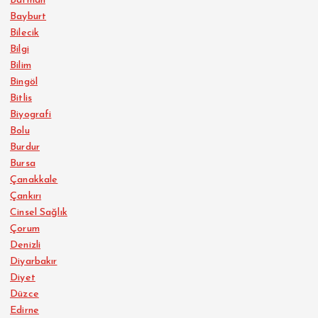
Batman
Bayburt
Bilecik
Bilgi
Bilim
Bingöl
Bitlis
Biyografi
Bolu
Burdur
Bursa
Çanakkale
Çankırı
Cinsel Sağlık
Çorum
Denizli
Diyarbakır
Diyet
Düzce
Edirne