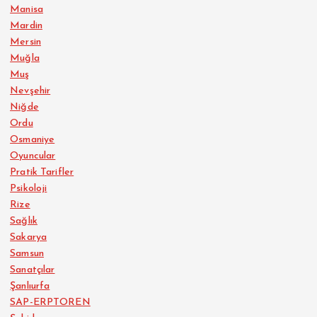
Manisa
Mardin
Mersin
Muğla
Muş
Nevşehir
Niğde
Ordu
Osmaniye
Oyuncular
Pratik Tarifler
Psikoloji
Rize
Sağlık
Sakarya
Samsun
Sanatçılar
Şanlıurfa
SAP-ERPTOREN