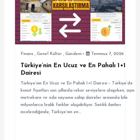
n
m
e
s
Finans
,
Genel Kültür
,
Gündem
Temmuz 7, 2026
Türkiye’nin En Ucuz ve En Pahalı 1+1
i
Dairesi
Türkiye’nin En Ucuz ve En Pahalı 1+1 Dairesi – Türkiye’de
konut fiyatları son yıllarda rekor seviyelere ulaşırken, aynı
metrekare ve oda sayısına sahip daireler arasında bile
milyonlarca liralık farklar oluşabiliyor. Satılık ilanları
incelendiğinde, Türkiye’nin en…