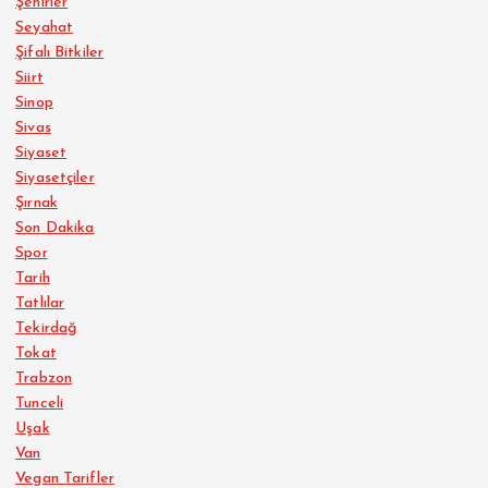
Şehirler
Seyahat
Şifalı Bitkiler
Siirt
Sinop
Sivas
Siyaset
Siyasetçiler
Şırnak
Son Dakika
Spor
Tarih
Tatlılar
Tekirdağ
Tokat
Trabzon
Tunceli
Uşak
Van
Vegan Tarifler