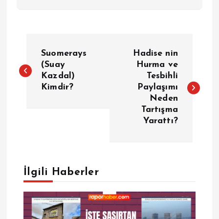
Y
Suomerays
Hadise nin
a
(Suay
Hurma ve
Kazdal)
Tesbihli
Kimdir?
Paylaşımı
z
Neden
Tartışma
ı
Yarattı?
g
e
İlgili Haberler
z
i