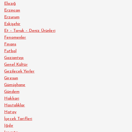
Elazığ
Erzincan
Erzurum
Eskişehir
Et – Tavuk – Deniz Ürünleri
Fenomenler
Finans
Futbol
Gaziantep
Genel Kültür
Gezilecek Yerler
Giresun
Gümüşhane
Gündem
Hakkari
Hastalıklar
Hatay
İçecek Tarifleri
Iğdır