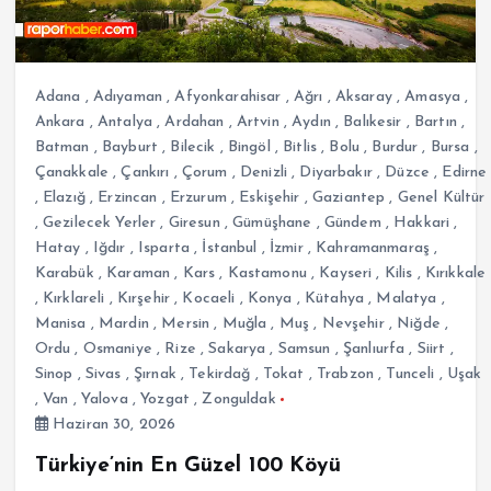
Adana
,
Adıyaman
,
Afyonkarahisar
,
Ağrı
,
Aksaray
,
Amasya
,
Ankara
,
Antalya
,
Ardahan
,
Artvin
,
Aydın
,
Balıkesir
,
Bartın
,
Batman
,
Bayburt
,
Bilecik
,
Bingöl
,
Bitlis
,
Bolu
,
Burdur
,
Bursa
,
Çanakkale
,
Çankırı
,
Çorum
,
Denizli
,
Diyarbakır
,
Düzce
,
Edirne
,
Elazığ
,
Erzincan
,
Erzurum
,
Eskişehir
,
Gaziantep
,
Genel Kültür
,
Gezilecek Yerler
,
Giresun
,
Gümüşhane
,
Gündem
,
Hakkari
,
Hatay
,
Iğdır
,
Isparta
,
İstanbul
,
İzmir
,
Kahramanmaraş
,
Karabük
,
Karaman
,
Kars
,
Kastamonu
,
Kayseri
,
Kilis
,
Kırıkkale
,
Kırklareli
,
Kırşehir
,
Kocaeli
,
Konya
,
Kütahya
,
Malatya
,
Manisa
,
Mardin
,
Mersin
,
Muğla
,
Muş
,
Nevşehir
,
Niğde
,
Ordu
,
Osmaniye
,
Rize
,
Sakarya
,
Samsun
,
Şanlıurfa
,
Siirt
,
Sinop
,
Sivas
,
Şırnak
,
Tekirdağ
,
Tokat
,
Trabzon
,
Tunceli
,
Uşak
,
Van
,
Yalova
,
Yozgat
,
Zonguldak
Haziran 30, 2026
Türkiye’nin En Güzel 100 Köyü