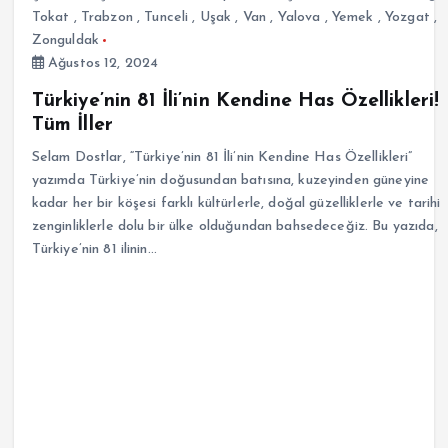
Tokat
,
Trabzon
,
Tunceli
,
Uşak
,
Van
,
Yalova
,
Yemek
,
Yozgat
,
Zonguldak
Ağustos 12, 2024
Türkiye’nin 81 İli’nin Kendine Has Özellikleri!
Tüm İller
Selam Dostlar, “Türkiye’nin 81 İli’nin Kendine Has Özellikleri”
yazımda Türkiye’nin doğusundan batısına, kuzeyinden güneyine
kadar her bir köşesi farklı kültürlerle, doğal güzelliklerle ve tarihi
zenginliklerle dolu bir ülke olduğundan bahsedeceğiz. Bu yazıda,
Türkiye’nin 81 ilinin…