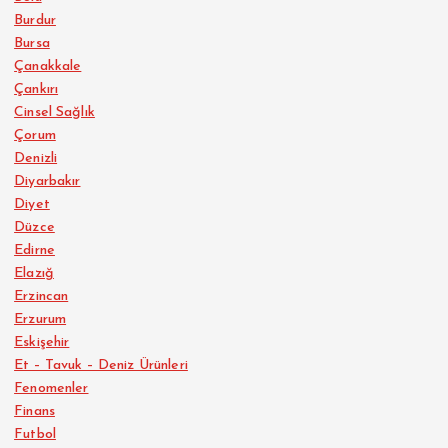
Burdur
Bursa
Çanakkale
Çankırı
Cinsel Sağlık
Çorum
Denizli
Diyarbakır
Diyet
Düzce
Edirne
Elazığ
Erzincan
Erzurum
Eskişehir
Et – Tavuk – Deniz Ürünleri
Fenomenler
Finans
Futbol