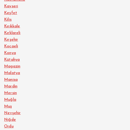
Kayseri
Keşfet
Kilis
Kırıkkale
Kırklareli
Kırşehir
Kocaeli
Konya
Kütahya
Magazin
Malatya
Manisa
Mardin
Mersin
Muğla
Muş
Nevşehir
Niğde
Ordu