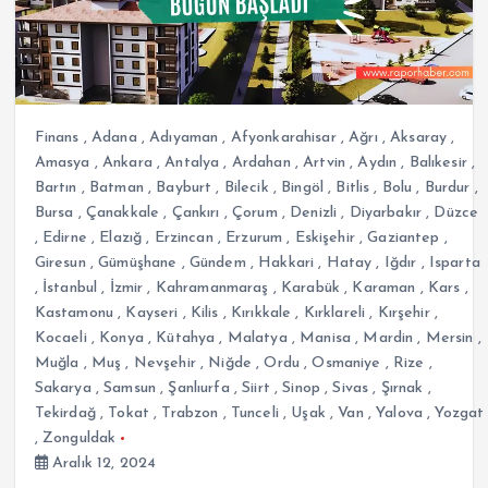
Finans
,
Adana
,
Adıyaman
,
Afyonkarahisar
,
Ağrı
,
Aksaray
,
Amasya
,
Ankara
,
Antalya
,
Ardahan
,
Artvin
,
Aydın
,
Balıkesir
,
Bartın
,
Batman
,
Bayburt
,
Bilecik
,
Bingöl
,
Bitlis
,
Bolu
,
Burdur
,
Bursa
,
Çanakkale
,
Çankırı
,
Çorum
,
Denizli
,
Diyarbakır
,
Düzce
,
Edirne
,
Elazığ
,
Erzincan
,
Erzurum
,
Eskişehir
,
Gaziantep
,
Giresun
,
Gümüşhane
,
Gündem
,
Hakkari
,
Hatay
,
Iğdır
,
Isparta
,
İstanbul
,
İzmir
,
Kahramanmaraş
,
Karabük
,
Karaman
,
Kars
,
Kastamonu
,
Kayseri
,
Kilis
,
Kırıkkale
,
Kırklareli
,
Kırşehir
,
Kocaeli
,
Konya
,
Kütahya
,
Malatya
,
Manisa
,
Mardin
,
Mersin
,
Muğla
,
Muş
,
Nevşehir
,
Niğde
,
Ordu
,
Osmaniye
,
Rize
,
Sakarya
,
Samsun
,
Şanlıurfa
,
Siirt
,
Sinop
,
Sivas
,
Şırnak
,
Tekirdağ
,
Tokat
,
Trabzon
,
Tunceli
,
Uşak
,
Van
,
Yalova
,
Yozgat
,
Zonguldak
Aralık 12, 2024