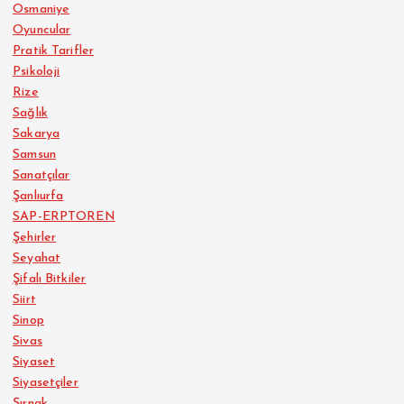
Osmaniye
Oyuncular
Pratik Tarifler
Psikoloji
Rize
Sağlık
Sakarya
Samsun
Sanatçılar
Şanlıurfa
SAP-ERPTOREN
Şehirler
Seyahat
Şifalı Bitkiler
Siirt
Sinop
Sivas
Siyaset
Siyasetçiler
Şırnak