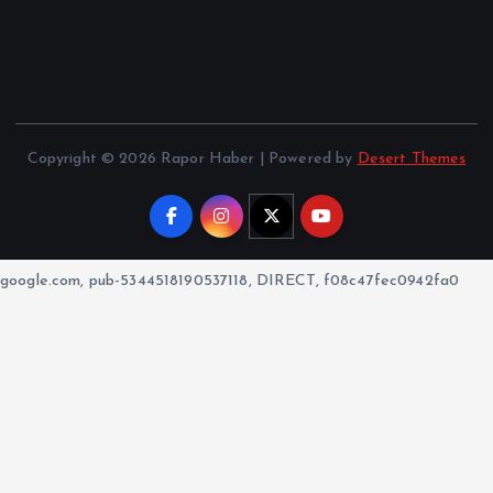
Copyright © 2026 Rapor Haber | Powered by
Desert Themes
google.com, pub-5344518190537118, DIRECT, f08c47fec0942fa0