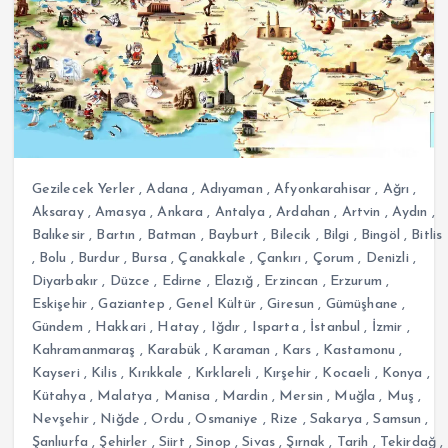
Gezilecek Yerler
,
Adana
,
Adıyaman
,
Afyonkarahisar
,
Ağrı
,
Aksaray
,
Amasya
,
Ankara
,
Antalya
,
Ardahan
,
Artvin
,
Aydın
,
Balıkesir
,
Bartın
,
Batman
,
Bayburt
,
Bilecik
,
Bilgi
,
Bingöl
,
Bitlis
,
Bolu
,
Burdur
,
Bursa
,
Çanakkale
,
Çankırı
,
Çorum
,
Denizli
,
Diyarbakır
,
Düzce
,
Edirne
,
Elazığ
,
Erzincan
,
Erzurum
,
Eskişehir
,
Gaziantep
,
Genel Kültür
,
Giresun
,
Gümüşhane
,
Gündem
,
Hakkari
,
Hatay
,
Iğdır
,
Isparta
,
İstanbul
,
İzmir
,
Kahramanmaraş
,
Karabük
,
Karaman
,
Kars
,
Kastamonu
,
Kayseri
,
Kilis
,
Kırıkkale
,
Kırklareli
,
Kırşehir
,
Kocaeli
,
Konya
,
Kütahya
,
Malatya
,
Manisa
,
Mardin
,
Mersin
,
Muğla
,
Muş
,
Nevşehir
,
Niğde
,
Ordu
,
Osmaniye
,
Rize
,
Sakarya
,
Samsun
,
Şanlıurfa
,
Şehirler
,
Siirt
,
Sinop
,
Sivas
,
Şırnak
,
Tarih
,
Tekirdağ
,