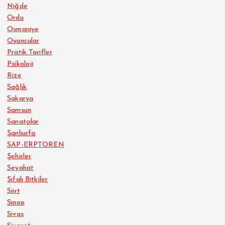
Niğde
Ordu
Osmaniye
Oyuncular
Pratik Tarifler
Psikoloji
Rize
Sağlık
Sakarya
Samsun
Sanatçılar
Şanlıurfa
SAP-ERPTOREN
Şehirler
Seyahat
Şifalı Bitkiler
Siirt
Sinop
Sivas