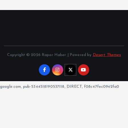
Copyright © 2026 Rapor Haber | Powered by
Desert Themes
google.com, pub-5344518190537118, DIRECT, f08c47fec0942fa0