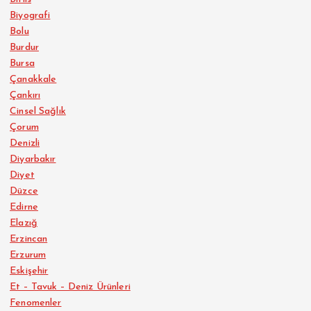
Biyografi
Bolu
Burdur
Bursa
Çanakkale
Çankırı
Cinsel Sağlık
Çorum
Denizli
Diyarbakır
Diyet
Düzce
Edirne
Elazığ
Erzincan
Erzurum
Eskişehir
Et – Tavuk – Deniz Ürünleri
Fenomenler