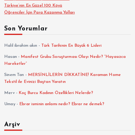
Türkiye’nin En Güzel 100 Köyü
Öğrenciler İçin Para Kazanma Yolları
Son Yorumlar
Halil ibrahim akın
-
Türk Tarihinin En Büyük 6 Lideri
Hasan
-
Manifest Grubu Soruşturması Olayı Nedir? “Hayasızca
Hareketler”
Sinem Tan
-
MERSİNLİLERİN DİKKATİNE! Karaman Home
Tekstil ile Evinizi Baştan Yaratın
Merv
-
Koç Burcu Kadının Özellikleri Nelerdir?
Umay
-
Ebrar isminin anlamı nedir? Ebrar ne demek?
Arşiv