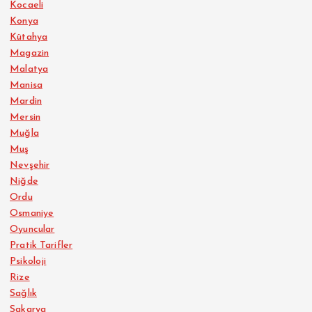
Kocaeli
Konya
Kütahya
Magazin
Malatya
Manisa
Mardin
Mersin
Muğla
Muş
Nevşehir
Niğde
Ordu
Osmaniye
Oyuncular
Pratik Tarifler
Psikoloji
Rize
Sağlık
Sakarya