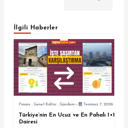
g
e
İlgili Haberler
z
i
n
m
e
s
Finans
,
Genel Kültür
,
Gündem
Temmuz 7, 2026
i
Türkiye’nin En Ucuz ve En Pahalı 1+1
Dairesi