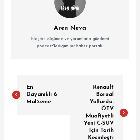
Aren Neva
Eleştiri, düşünce ve yorumlarla gündemi
podcast'lediğim bir haber portalı.
Y
En
Renault
a
Dayanıklı 6
Boreal
Malzeme
Yollarda:
ÖTV
z
Muafiyetli
Yeni C-SUV
ı
İçin Tarih
Kesinleşti