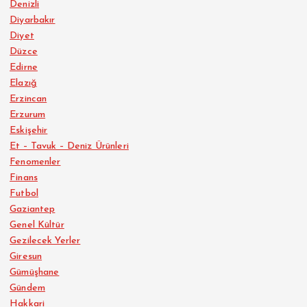
Denizli
Diyarbakır
Diyet
Düzce
Edirne
Elazığ
Erzincan
Erzurum
Eskişehir
Et – Tavuk – Deniz Ürünleri
Fenomenler
Finans
Futbol
Gaziantep
Genel Kültür
Gezilecek Yerler
Giresun
Gümüşhane
Gündem
Hakkari