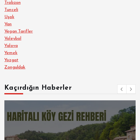
Trabzon
Tunceli
Uşak
Van
Vegan Tarifler
Voleybol
Yalova
Yemek
Yozgat
Zonguldak
Kaçırdığın Haberler