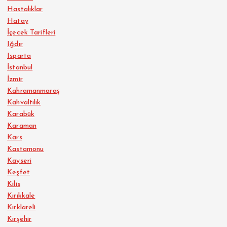
Hastalıklar
Hatay
İçecek Tarifleri
Iğdır
Isparta
İstanbul
İzmir
Kahramanmaraş
Kahvaltılık
Karabük
Karaman
Kars
Kastamonu
Kayseri
Keşfet
Kilis
Kırıkkale
Kırklareli
Kırşehir