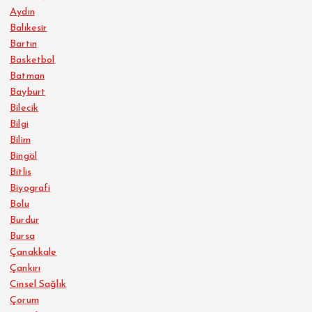
Aydın
Balıkesir
Bartın
Basketbol
Batman
Bayburt
Bilecik
Bilgi
Bilim
Bingöl
Bitlis
Biyografi
Bolu
Burdur
Bursa
Çanakkale
Çankırı
Cinsel Sağlık
Çorum