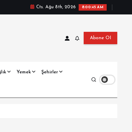
Cts. Ağu 8th, 2026
8:00:47 AM
Abone Ol
at, Haberler, Biyografi, Bilgi
lık
Yemek
Şehirler