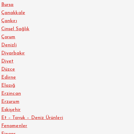
Bursa
Çanakkale
Çankırı
Cinsel Sağlık
Çorum
Denizli
Diyarbakır
Diyet
Düzce
Edirne
Elazığ
Erzincan
Erzurum
Eskişehir
Et – Tavuk – Deniz Ürünleri
Fenomenler
Finans