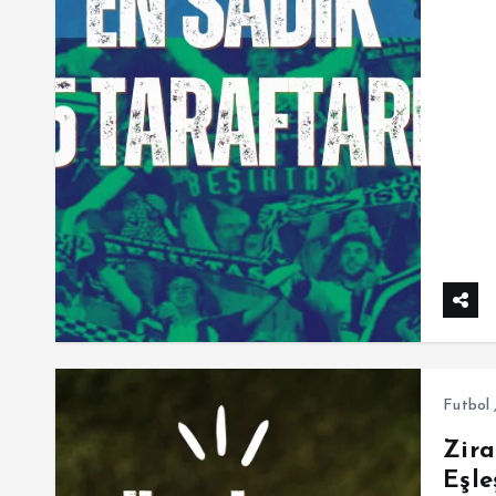
Futbol
Zira
Eşle