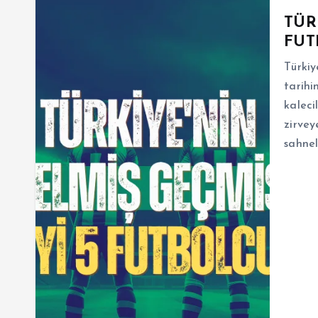
TÜR
FUT
Türkiy
tarihi
kaleci
zirvey
sahnel