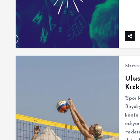
Mersin
Ulus
Kızk
‘Spor 
Büyükş
kente
ediyor
Federa