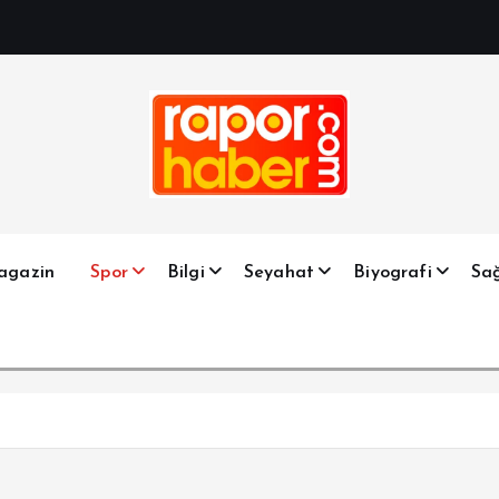
Haber, Spor, Magazin, Sağlık, Son Dakika, Gündem, Seyah
agazin
Spor
Bilgi
Seyahat
Biyografi
Sağ