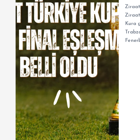
Ziraat
Ziraat
Kura ç
Trabz
Fener