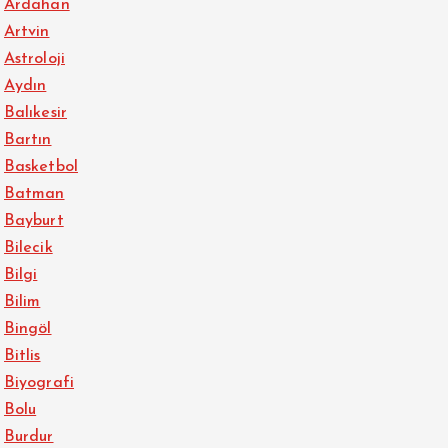
Ardahan
Artvin
Astroloji
Aydın
Balıkesir
Bartın
Basketbol
Batman
Bayburt
Bilecik
Bilgi
Bilim
Bingöl
Bitlis
Biyografi
Bolu
Burdur