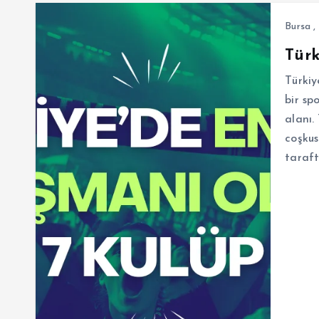
Bursa
,
Tür
Türki
bir sp
alanı.
coşkus
taraft