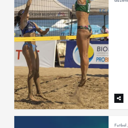
düzenl
Futbol