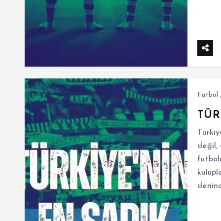
Futbol
TÜR
Türkiy
değil,
futbol
kulüpl
denin