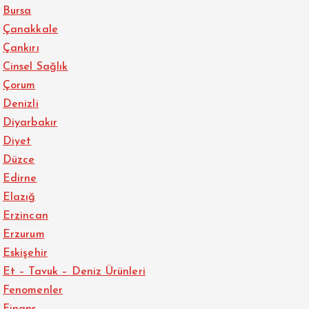
Bursa
Çanakkale
Çankırı
Cinsel Sağlık
Çorum
Denizli
Diyarbakır
Diyet
Düzce
Edirne
Elazığ
Erzincan
Erzurum
Eskişehir
Et – Tavuk – Deniz Ürünleri
Fenomenler