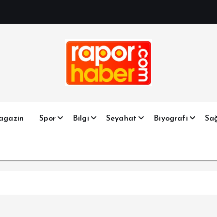
Haber, Spor, Magazin, Sağlık, Son Dakika, Gündem, Seyah
agazin
Spor
Bilgi
Seyahat
Biyografi
Sağ