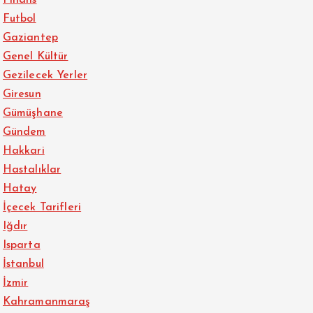
Finans
Futbol
Gaziantep
Genel Kültür
Gezilecek Yerler
Giresun
Gümüşhane
Gündem
Hakkari
Hastalıklar
Hatay
İçecek Tarifleri
Iğdır
Isparta
İstanbul
İzmir
Kahramanmaraş