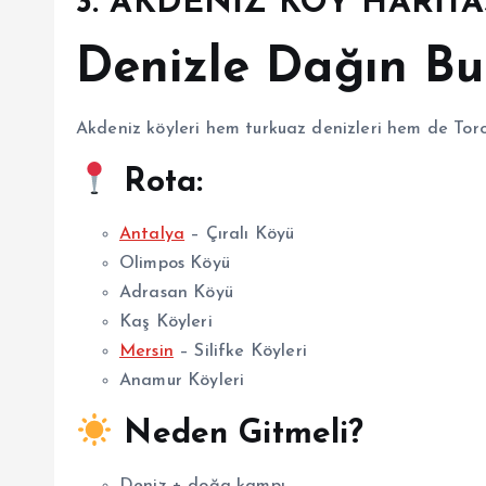
3. AKDENİZ KÖY HARİTA
Denizle Dağın Bu
Akdeniz köyleri hem turkuaz denizleri hem de Toros
Rota:
Antalya
– Çıralı Köyü
Olimpos Köyü
Adrasan Köyü
Kaş Köyleri
Mersin
– Silifke Köyleri
Anamur Köyleri
Neden Gitmeli?
Deniz + doğa kampı