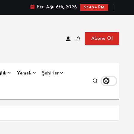
Per. Ağu 6th, 2026
5:34:25 PM
Abone Ol
at, Haberler, Biyografi, Bilgi
lık
Yemek
Şehirler