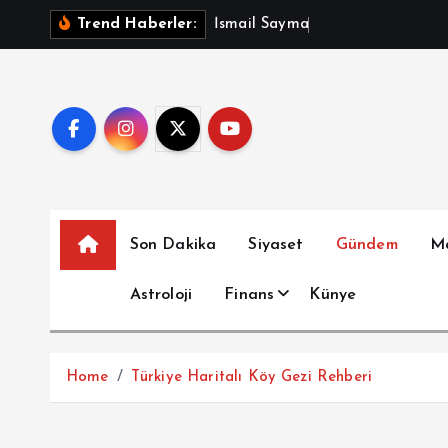
İ
İ
s
m
a
i
l
S
a
y
m
a
z
A
ç
ı
k
l
Trend Haberler:
ç
e
r
i
ğ
e
a
t
Son Dakika
Siyaset
Gündem
M
l
a
Astroloji
Finans
Künye
Home
Türkiye Haritalı Köy Gezi Rehberi