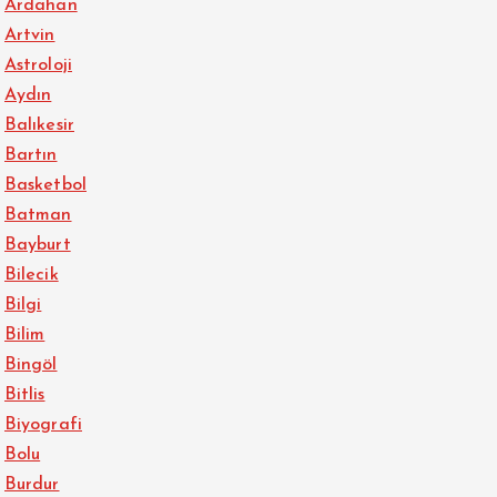
Ardahan
Artvin
Astroloji
Aydın
Balıkesir
Bartın
Basketbol
Batman
Bayburt
Bilecik
Bilgi
Bilim
Bingöl
Bitlis
Biyografi
Bolu
Burdur