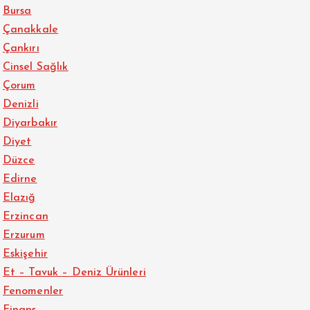
Bursa
Çanakkale
Çankırı
Cinsel Sağlık
Çorum
Denizli
Diyarbakır
Diyet
Düzce
Edirne
Elazığ
Erzincan
Erzurum
Eskişehir
Et – Tavuk – Deniz Ürünleri
Fenomenler