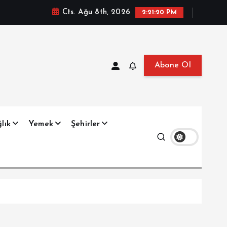
Cts. Ağu 8th, 2026
2:21:21 PM
Abone Ol
at, Haberler, Biyografi, Bilgi
lık
Yemek
Şehirler