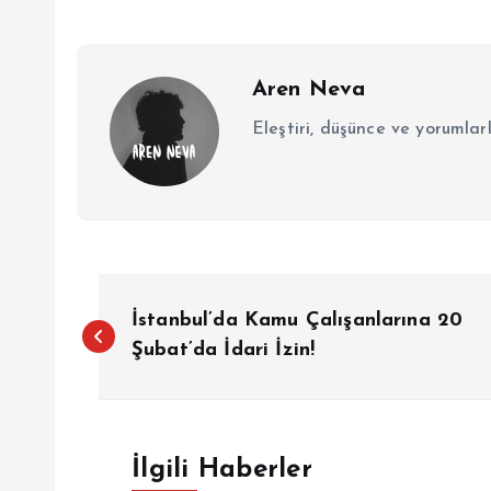
Aren Neva
Eleştiri, düşünce ve yorumlar
Y
İstanbul’da Kamu Çalışanlarına 20
a
Şubat’da İdari İzin!
z
İlgili Haberler
ı