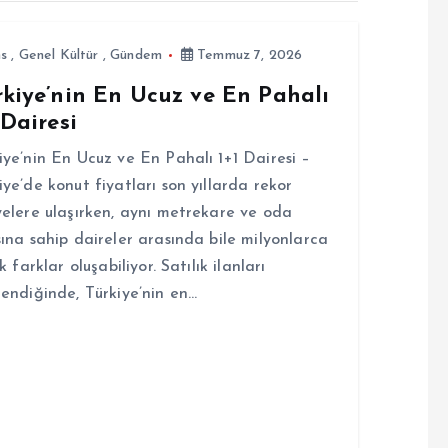
ns
,
Genel Kültür
,
Gündem
Temmuz 7, 2026
rkiye’nin En Ucuz ve En Pahalı
 Dairesi
iye’nin En Ucuz ve En Pahalı 1+1 Dairesi –
iye’de konut fiyatları son yıllarda rekor
yelere ulaşırken, aynı metrekare ve oda
sına sahip daireler arasında bile milyonlarca
ık farklar oluşabiliyor. Satılık ilanları
lendiğinde, Türkiye’nin en…