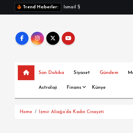
İ
İ
s
m
a
i
l
S
a
y
m
a
z
A
ç
Trend Haberler:
ç
e
r
i
ğ
e
a
t
Son Dakika
Siyaset
Gündem
M
l
a
Astroloji
Finans
Künye
Home
İzmir Aliağa’da Kadın Cinayeti