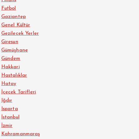
Finans
Futbol
Gaziantep
Genel Kültür
Gezilecek Yerler
Giresun
Gümüşhane
Gündem
Hakkari
Hastalıklar
Hatay
İçecek Tarifleri
Iğdır
Isparta
İstanbul
İzmir
Kahramanmaraş