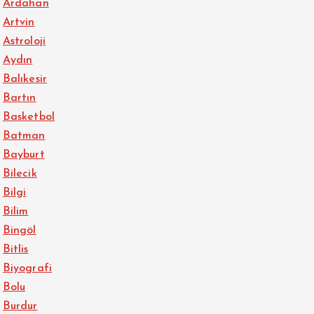
Ardahan
Artvin
Astroloji
Aydın
Balıkesir
Bartın
Basketbol
Batman
Bayburt
Bilecik
Bilgi
Bilim
Bingöl
Bitlis
Biyografi
Bolu
Burdur