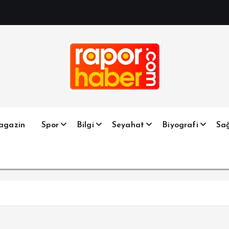
Haber, Spor, Magazin, Sağlık, Son Dakika, Gündem, Seyah
agazin
Spor
Bilgi
Seyahat
Biyografi
Sağ