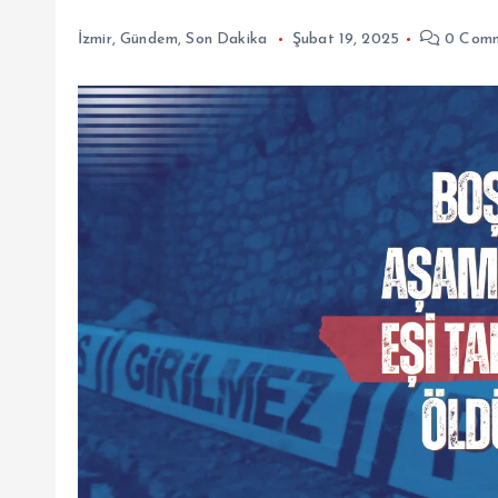
İzmir
,
Gündem
,
Son Dakika
Şubat 19, 2025
0 Comm