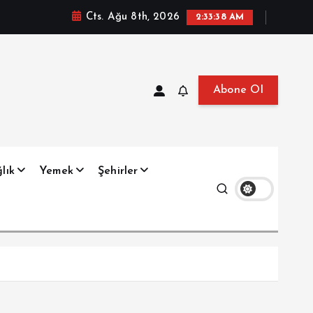
Cts. Ağu 8th, 2026
2:33:39 AM
Abone Ol
at, Haberler, Biyografi, Bilgi
lık
Yemek
Şehirler