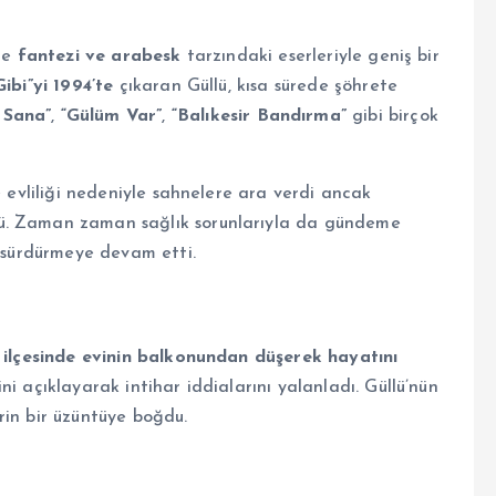
kle
fantezi ve arabesk
tarzındaki eserleriyle geniş bir
ibi”yi 1994’te
çıkaran Güllü, kısa sürede şöhrete
 Sana”
,
“Gülüm Var”
,
“Balıkesir Bandırma”
gibi birçok
e evliliği nedeniyle sahnelere ara verdi ancak
ü. Zaman zaman sağlık sorunlarıyla da gündeme
ı sürdürmeye devam etti.
 ilçesinde evinin balkonundan düşerek hayatını
ni açıklayarak intihar iddialarını yalanladı. Güllü’nün
rin bir üzüntüye boğdu.