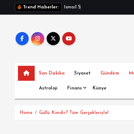
İ
İ
s
m
a
i
l
S
a
y
m
a
z
A
ç
Trend Haberler:
ç
e
r
i
ğ
e
a
t
Son Dakika
Siyaset
Gündem
M
l
a
Astroloji
Finans
Künye
Home
Güllü Kimdir? Tüm Gerçekleriyle!