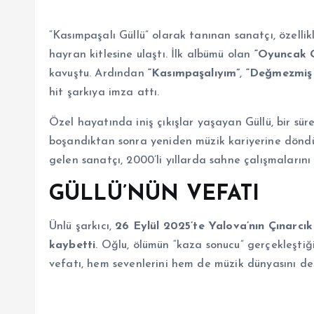
“Kasımpaşalı Güllü” olarak tanınan sanatçı, özelli
hayran kitlesine ulaştı. İlk albümü olan
“Oyuncak G
kavuştu. Ardından
“Kasımpaşalıyım”
,
“Değmezmiş
hit şarkıya imza attı.
Özel hayatında iniş çıkışlar yaşayan Güllü, bir sür
boşandıktan sonra yeniden müzik kariyerine dönd
gelen sanatçı, 2000’li yıllarda sahne çalışmaların
GÜLLÜ’NÜN VEFATI
Ünlü şarkıcı,
26 Eylül 2025’te Yalova’nın Çınarcık
kaybetti
. Oğlu, ölümün “kaza sonucu” gerçekleştiği
vefatı, hem sevenlerini hem de müzik dünyasını de