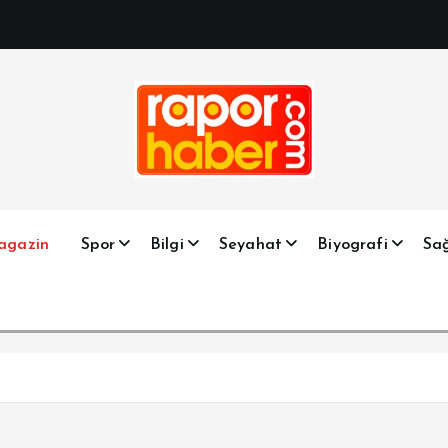
Haber, Spor, Magazin, Sağlık, Son Dakika, Gündem, Seyah
agazin
Spor
Bilgi
Seyahat
Biyografi
Sağ