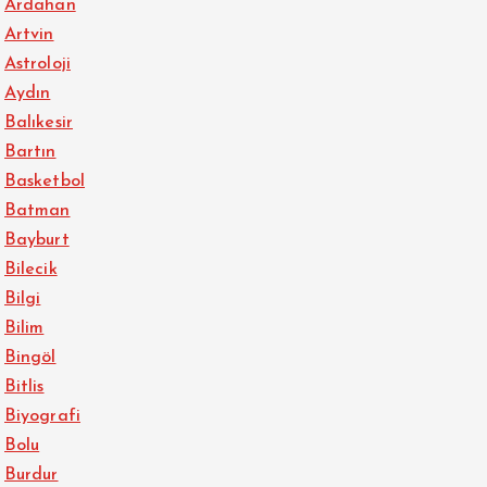
Ardahan
Artvin
Astroloji
Aydın
Balıkesir
Bartın
Basketbol
Batman
Bayburt
Bilecik
Bilgi
Bilim
Bingöl
Bitlis
Biyografi
Bolu
Burdur