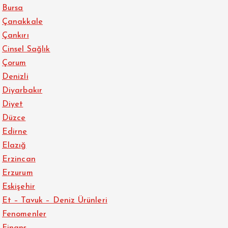
Bursa
Çanakkale
Çankırı
Cinsel Sağlık
Çorum
Denizli
Diyarbakır
Diyet
Düzce
Edirne
Elazığ
Erzincan
Erzurum
Eskişehir
Et – Tavuk – Deniz Ürünleri
Fenomenler
Finans