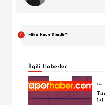
Y
Mika Raun Kimdir?
a
z
İlgili Haberler
ı
g
Fina
Tü
e
1+1