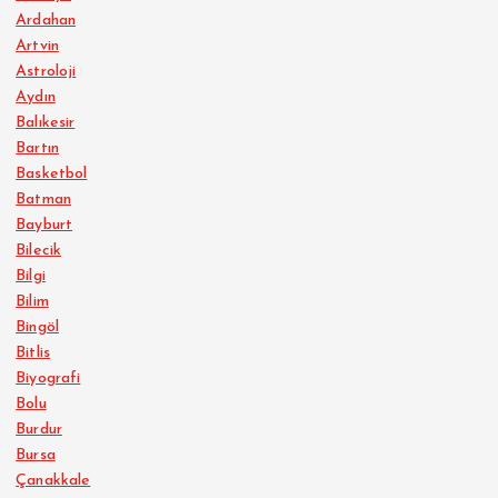
Ardahan
Artvin
Astroloji
Aydın
Balıkesir
Bartın
Basketbol
Batman
Bayburt
Bilecik
Bilgi
Bilim
Bingöl
Bitlis
Biyografi
Bolu
Burdur
Bursa
Çanakkale