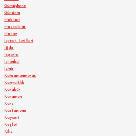
Gümüşhane
Gündem
Hakkari
Hastalıklar
Hatay
İçecek Tarifleri
Iğdır
Isparta
İstanbul
İzmir
Kahramanmaraş
Kahvaltılık
Karabük
Karaman
Kars
Kastamonu
Kayseri
Keşfet
Kilis