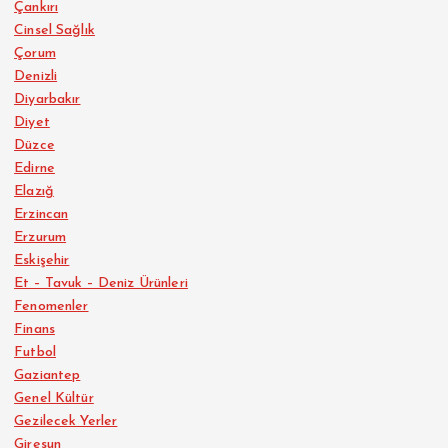
Çankırı
Cinsel Sağlık
Çorum
Denizli
Diyarbakır
Diyet
Düzce
Edirne
Elazığ
Erzincan
Erzurum
Eskişehir
Et – Tavuk – Deniz Ürünleri
Fenomenler
Finans
Futbol
Gaziantep
Genel Kültür
Gezilecek Yerler
Giresun