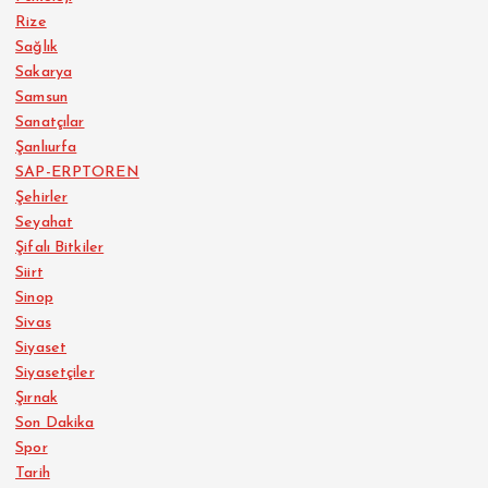
Rize
Sağlık
Sakarya
Samsun
Sanatçılar
Şanlıurfa
SAP-ERPTOREN
Şehirler
Seyahat
Şifalı Bitkiler
Siirt
Sinop
Sivas
Siyaset
Siyasetçiler
Şırnak
Son Dakika
Spor
Tarih