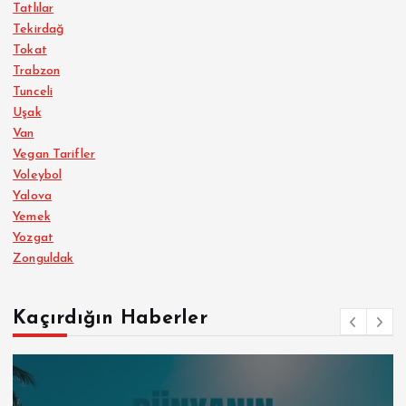
Tatlılar
Tekirdağ
Tokat
Trabzon
Tunceli
Uşak
Van
Vegan Tarifler
Voleybol
Yalova
Yemek
Yozgat
Zonguldak
Kaçırdığın Haberler