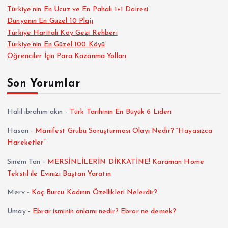
Türkiye’nin En Ucuz ve En Pahalı 1+1 Dairesi
Dünyanın En Güzel 10 Plajı
Türkiye Haritalı Köy Gezi Rehberi
Türkiye’nin En Güzel 100 Köyü
Öğrenciler İçin Para Kazanma Yolları
Son Yorumlar
Halil ibrahim akın
-
Türk Tarihinin En Büyük 6 Lideri
Hasan
-
Manifest Grubu Soruşturması Olayı Nedir? “Hayasızca
Hareketler”
Sinem Tan
-
MERSİNLİLERİN DİKKATİNE! Karaman Home
Tekstil ile Evinizi Baştan Yaratın
Merv
-
Koç Burcu Kadının Özellikleri Nelerdir?
Umay
-
Ebrar isminin anlamı nedir? Ebrar ne demek?