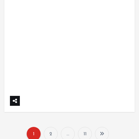
1
2
…
11