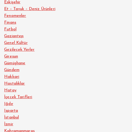
Eskişehir
Et – Tavuk – Deniz Ürünleri
Fenomenler
Finans
Futbol
Gaziantep
Genel Kültür
Gezilecek Yerler
Giresun
Gümüşhane
Gündem
Hakkari
Hastalıklar
Hatay
İçecek Tarifleri
Iğdır
Isparta
İstanbul
İzmir
Kahramanmaraş