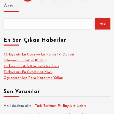
Y
Ara
a
z
Ara
ı
En Son Çıkan Haberler
s
Türkiye’nin En Ucuz ve En Pahalı 1+1 Dairesi
Dünyanın En Güzel 10 Plajı
a
Türkiye Haritalı Köy Gezi Rehberi
Türkiye’nin En Güzel 100 Köyü
y
Öğrenciler İçin Para Kazanma Yolları
f
Son Yorumlar
a
Halil ibrahim akın
-
Türk Tarihinin En Büyük 6 Lideri
l