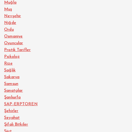
Muğla
Muş
Nevşehir
Niğde
Ordu
Osmaniye
Oyuncular
Pratik Tarifler
Psikoloji
Rize
Sağlık
Sakarya
Samsun
Sanatçılar
Şanlıurfa
SAP-ERPTOREN
Şehirler
Seyahat
Şifalı Bitkiler
Siirt