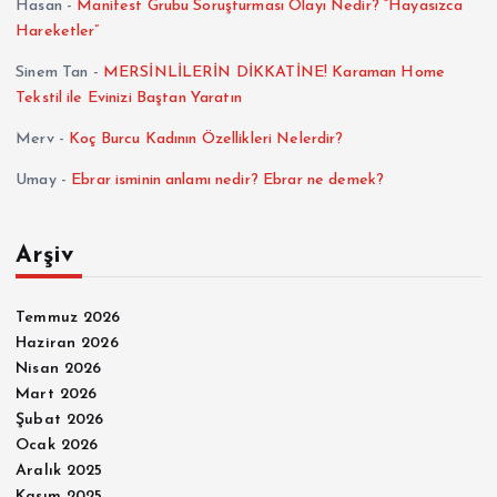
Hasan
-
Manifest Grubu Soruşturması Olayı Nedir? “Hayasızca
Hareketler”
a
Sinem Tan
-
MERSİNLİLERİN DİKKATİNE! Karaman Home
m
Tekstil ile Evinizi Baştan Yaratın
Merv
-
Koç Burcu Kadının Özellikleri Nelerdir?
a
Umay
-
Ebrar isminin anlamı nedir? Ebrar ne demek?
s
Arşiv
ı
Temmuz 2026
Haziran 2026
Nisan 2026
Mart 2026
Şubat 2026
Ocak 2026
Aralık 2025
Kasım 2025