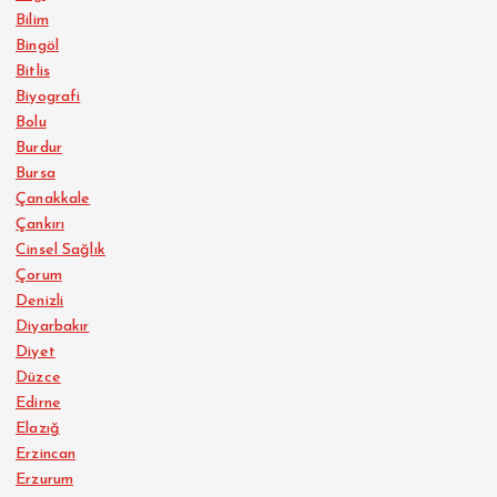
Bilim
Bingöl
Bitlis
Biyografi
Bolu
Burdur
Bursa
Çanakkale
Çankırı
Cinsel Sağlık
Çorum
Denizli
Diyarbakır
Diyet
Düzce
Edirne
Elazığ
Erzincan
Erzurum