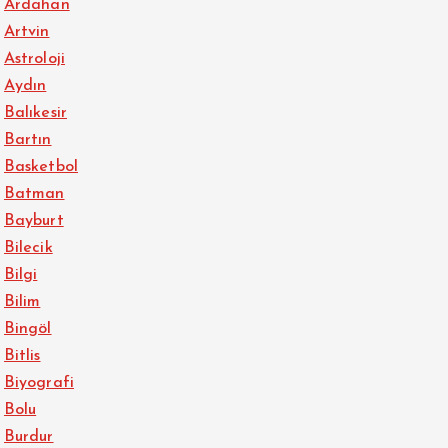
Ardahan
Artvin
Astroloji
Aydın
Balıkesir
Bartın
Basketbol
Batman
Bayburt
Bilecik
Bilgi
Bilim
Bingöl
Bitlis
Biyografi
Bolu
Burdur