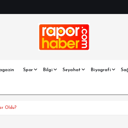
Haber, Spor, Magazin, Sağlık, Son Dakika, Gündem, Seyah
agazin
Spor
Bilgi
Seyahat
Biyografi
Sağ
ar Oldu?