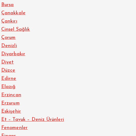
Bursa
Çanakkale
Çankırı
Cinsel Sağlık
Çorum
Denizli
Diyarbakır
Diyet
Düzce
Edirne
Elazığ
Erzincan
Erzurum
Eskişehir
Et – Tavuk – Deniz Ürünleri
Fenomenler