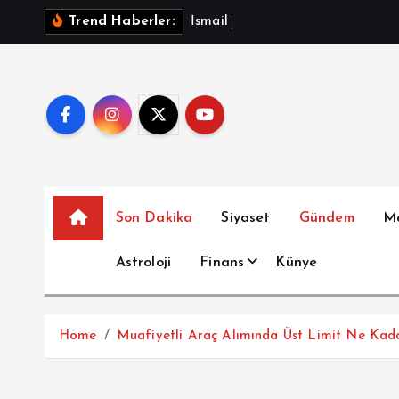
İ
İ
s
m
a
i
l
S
a
y
m
a
z
A
Trend Haberler:
ç
e
r
i
ğ
e
a
t
Son Dakika
Siyaset
Gündem
M
l
a
Astroloji
Finans
Künye
Home
Muafiyetli Araç Alımında Üst Limit Ne Kad