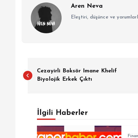
Aren Neva
Eleştiri, düşünce ve yorumlar
Y
Cezayirli Boksör Imane Khelif
a
Biyolojik Erkek Çıktı
z
İlgili Haberler
ı
g
Fina