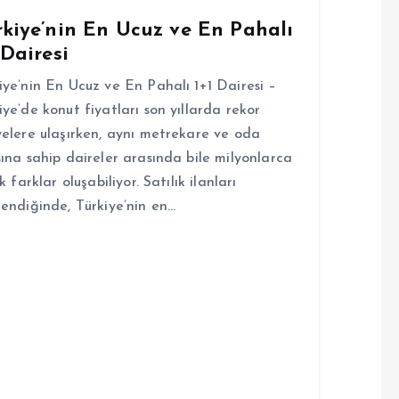
rkiye’nin En Ucuz ve En Pahalı
 Dairesi
iye’nin En Ucuz ve En Pahalı 1+1 Dairesi –
iye’de konut fiyatları son yıllarda rekor
yelere ulaşırken, aynı metrekare ve oda
sına sahip daireler arasında bile milyonlarca
ık farklar oluşabiliyor. Satılık ilanları
lendiğinde, Türkiye’nin en…