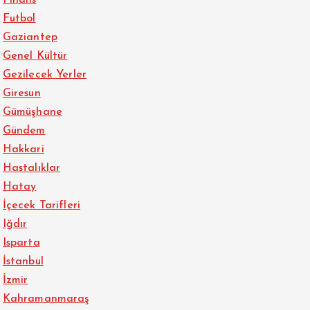
Finans
Futbol
Gaziantep
Genel Kültür
Gezilecek Yerler
Giresun
Gümüşhane
Gündem
Hakkari
Hastalıklar
Hatay
İçecek Tarifleri
Iğdır
Isparta
İstanbul
İzmir
Kahramanmaraş