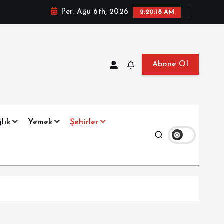
Per. Ağu 6th, 2026
2:20:19 AM
Abone Ol
at, Haberler, Biyografi, Bilgi
lık
Yemek
Şehirler