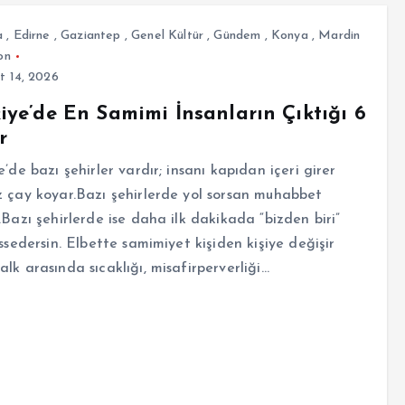
a
,
Edirne
,
Gaziantep
,
Genel Kültür
,
Gündem
,
Konya
,
Mardin
on
t 14, 2026
iye’de En Samimi İnsanların Çıktığı 6
r
e’de bazı şehirler vardır; insanı kapıdan içeri girer
 çay koyar.Bazı şehirlerde yol sorsan muhabbet
.Bazı şehirlerde ise daha ilk dakikada “bizden biri”
issedersin. Elbette samimiyet kişiden kişiye değişir
lk arasında sıcaklığı, misafirperverliği…