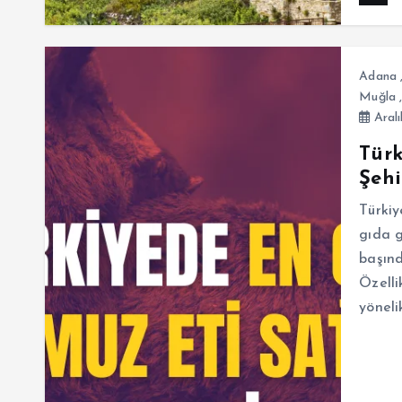
Adana
Muğla
Aralı
Türk
Şehi
Türkiy
gıda g
başınd
Özelli
yöneli