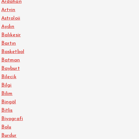
Ardahan
Artvin
Astroloji
Aydın
Balıkesir
Bartın
Basketbol
Batman
Bayburt
Bilecik
Bilgi
Bilim
Bingöl
Bitlis
Biyografi
Bolu
Burdur