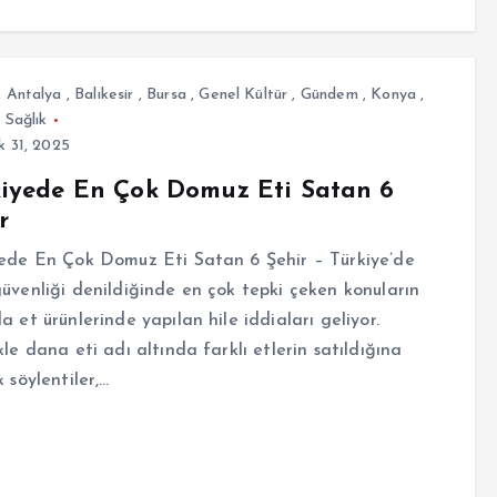
,
Antalya
,
Balıkesir
,
Bursa
,
Genel Kültür
,
Gündem
,
Konya
,
,
Sağlık
k 31, 2025
iyede En Çok Domuz Eti Satan 6
r
ede En Çok Domuz Eti Satan 6 Şehir – Türkiye’de
üvenliği denildiğinde en çok tepki çeken konuların
a et ürünlerinde yapılan hile iddiaları geliyor.
kle dana eti adı altında farklı etlerin satıldığına
k söylentiler,…