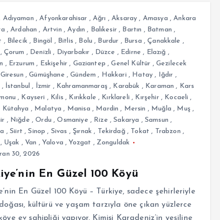
,
Adıyaman
,
Afyonkarahisar
,
Ağrı
,
Aksaray
,
Amasya
,
Ankara
ya
,
Ardahan
,
Artvin
,
Aydın
,
Balıkesir
,
Bartın
,
Batman
,
t
,
Bilecik
,
Bingöl
,
Bitlis
,
Bolu
,
Burdur
,
Bursa
,
Çanakkale
,
,
Çorum
,
Denizli
,
Diyarbakır
,
Düzce
,
Edirne
,
Elazığ
,
n
,
Erzurum
,
Eskişehir
,
Gaziantep
,
Genel Kültür
,
Gezilecek
,
Giresun
,
Gümüşhane
,
Gündem
,
Hakkari
,
Hatay
,
Iğdır
,
,
İstanbul
,
İzmir
,
Kahramanmaraş
,
Karabük
,
Karaman
,
Kars
monu
,
Kayseri
,
Kilis
,
Kırıkkale
,
Kırklareli
,
Kırşehir
,
Kocaeli
,
,
Kütahya
,
Malatya
,
Manisa
,
Mardin
,
Mersin
,
Muğla
,
Muş
,
ir
,
Niğde
,
Ordu
,
Osmaniye
,
Rize
,
Sakarya
,
Samsun
,
fa
,
Siirt
,
Sinop
,
Sivas
,
Şırnak
,
Tekirdağ
,
Tokat
,
Trabzon
,
,
Uşak
,
Van
,
Yalova
,
Yozgat
,
Zonguldak
ran 30, 2026
iye’nin En Güzel 100 Köyü
e’nin En Güzel 100 Köyü – Türkiye, sadece şehirleriyle
 doğası, kültürü ve yaşam tarzıyla öne çıkan yüzlerce
köye ev sahipliği yapıyor. Kimisi Karadeniz’in yeşiline