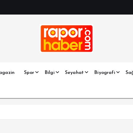
Haber, Spor, Magazin, Sağlık, Son Dakika, Gündem, Seyah
agazin
Spor
Bilgi
Seyahat
Biyografi
Sağ