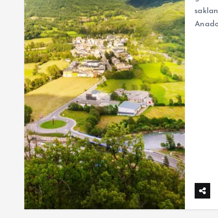
saklan
Anado