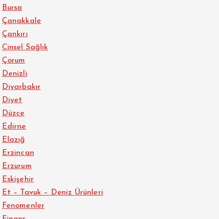
Bursa
Çanakkale
Çankırı
Cinsel Sağlık
Çorum
Denizli
Diyarbakır
Diyet
Düzce
Edirne
Elazığ
Erzincan
Erzurum
Eskişehir
Et – Tavuk – Deniz Ürünleri
Fenomenler
Finans