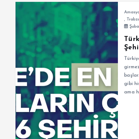
Amasy
,
Trabz
Şuba
Türk
Şehi
Türkiy
girmez
başlar
gibi h
ama ha