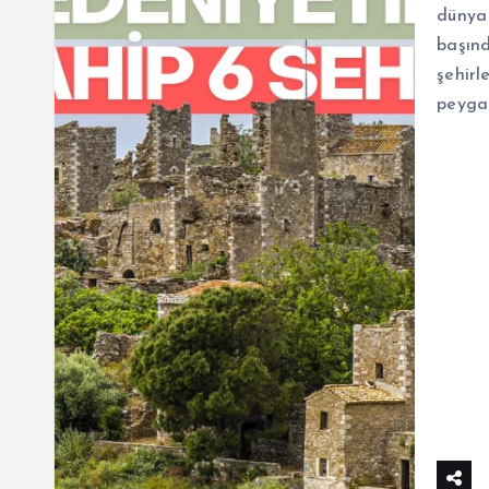
dünya
başınd
şehirl
peygam