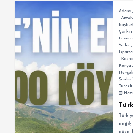
Adana
,
Antal
Baybur
Çankırı
Erzinca
Yerler
Isparta
,
Kasta
Konya
Nevşeh
Şanlıur
Tunceli
Hazi
Türk
Türkiy
değil;
güzel 