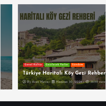
Genel Kültür
Gezilecek Yerler
Gündem
Türkiye Haritalı Köy Gezi Rehberi
By
Aren Neva
Haziran 30, 2026
3899 views