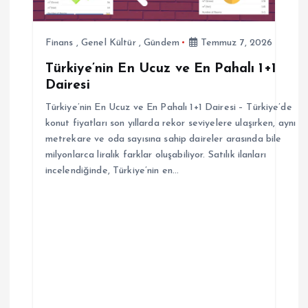
e
Finans
,
Genel Kültür
,
Gündem
Temmuz 7, 2026
s
Türkiye’nin En Ucuz ve En Pahalı 1+1
Dairesi
i
Türkiye’nin En Ucuz ve En Pahalı 1+1 Dairesi – Türkiye’de
konut fiyatları son yıllarda rekor seviyelere ulaşırken, aynı
metrekare ve oda sayısına sahip daireler arasında bile
milyonlarca liralık farklar oluşabiliyor. Satılık ilanları
incelendiğinde, Türkiye’nin en…