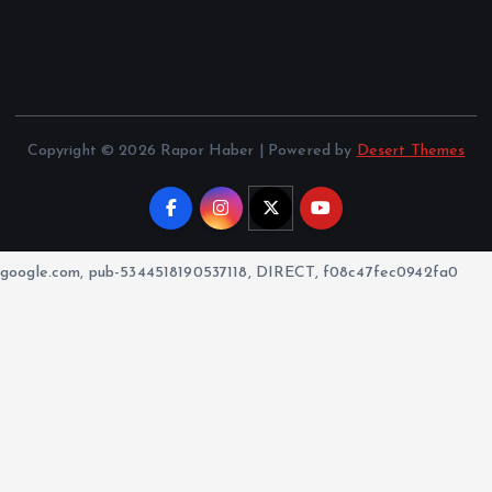
Copyright © 2026 Rapor Haber | Powered by
Desert Themes
google.com, pub-5344518190537118, DIRECT, f08c47fec0942fa0