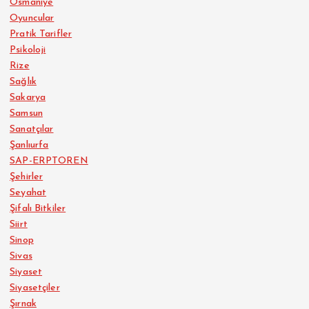
Osmaniye
Oyuncular
Pratik Tarifler
Psikoloji
Rize
Sağlık
Sakarya
Samsun
Sanatçılar
Şanlıurfa
SAP-ERPTOREN
Şehirler
Seyahat
Şifalı Bitkiler
Siirt
Sinop
Sivas
Siyaset
Siyasetçiler
Şırnak