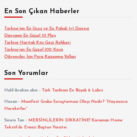
En Son Çıkan Haberler
Türkiye’nin En Ucuz ve En Pahalı 1+1 Dairesi
Dünyanın En Güzel 10 Plajı
Türkiye Haritalı Köy Gezi Rehberi
Türkiye’nin En Güzel 100 Köyü
Öğrenciler İçin Para Kazanma Yolları
Son Yorumlar
Halil ibrahim akın
-
Türk Tarihinin En Büyük 6 Lideri
Hasan
-
Manifest Grubu Soruşturması Olayı Nedir? “Hayasızca
Hareketler”
Sinem Tan
-
MERSİNLİLERİN DİKKATİNE! Karaman Home
Tekstil ile Evinizi Baştan Yaratın