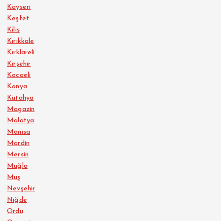
Kayseri
Keşfet
Kilis
Kırıkkale
Kırklareli
Kırşehir
Kocaeli
Konya
Kütahya
Magazin
Malatya
Manisa
Mardin
Mersin
Muğla
Muş
Nevşehir
Niğde
Ordu