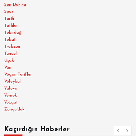
Son Dakika
Spor
Tarih
Tatlılar
Tekirdağ
Tokat
Trabzon
Tunceli
Uşak
Van
Vegan Tarifler
Voleybol
Yalova
Yemek
Yozgat
Zonguldak
Kaçırdığın Haberler