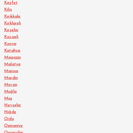
Keşfet
Kilis
Kırıkkale
Kırklareli
Kırşehir
Kocaeli
Konya
Kütahya
Magazin
Malatya
Manisa
Mardin
Mersin
Muğla
Muş
Nevşehir
Niğde
Ordu
Osmaniye
Oyuncular