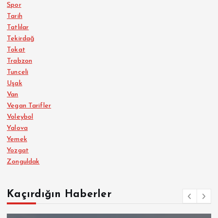
Spor
Tarih
Tatlılar
Tekirdağ
Tokat
Trabzon
Tunceli
Uşak
Van
Vegan Tarifler
Voleybol
Yalova
Yemek
Yozgat
Zonguldak
Kaçırdığın Haberler