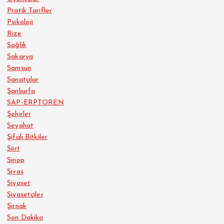
Pratik Tarifler
Psikoloji
Rize
Sağlık
Sakarya
Samsun
Sanatçılar
Şanlıurfa
SAP-ERPTOREN
Şehirler
Seyahat
Şifalı Bitkiler
Siirt
Sinop
Sivas
Siyaset
Siyasetçiler
Şırnak
Son Dakika