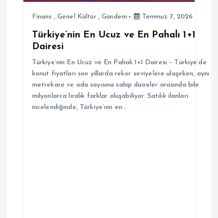
s
Finans
,
Genel Kültür
,
Gündem
Temmuz 7, 2026
Türkiye’nin En Ucuz ve En Pahalı 1+1
i
Dairesi
Türkiye’nin En Ucuz ve En Pahalı 1+1 Dairesi – Türkiye’de
konut fiyatları son yıllarda rekor seviyelere ulaşırken, aynı
metrekare ve oda sayısına sahip daireler arasında bile
milyonlarca liralık farklar oluşabiliyor. Satılık ilanları
incelendiğinde, Türkiye’nin en…