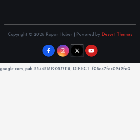
Copyright © 2026 Rapor Haber | Powered by
Desert Themes
google.com, pub-5344518190537118, DIRECT, f08c47fec0942fa0