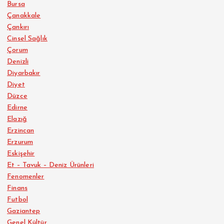
Bursa
Çanakkale
Çankırı
Cinsel Sağlık
Çorum
Denizli
Diyarbakır
Diyet
Düzce
Edirne
Elazığ
Erzincan
Erzurum
Eskişehir
Et – Tavuk – Deniz Ürünleri
Fenomenler
Finans
Futbol
Gaziantep
Genel Kültür