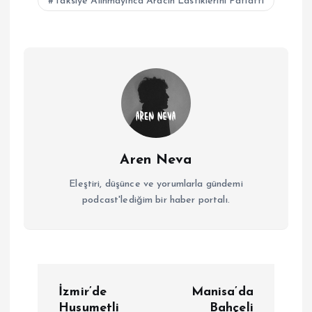
Taksiye Alınmayınca Aracın Lastiklerini Patlattı
Aren Neva
Eleştiri, düşünce ve yorumlarla gündemi
podcast'lediğim bir haber portalı.
Y
İzmir’de
Manisa’da
Husumetli
Bahçeli