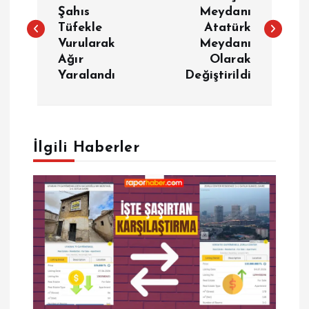
a
Şahıs
Meydanı
Tüfekle
Atatürk
z
Vurularak
Meydanı
Ağır
Olarak
ı
Yaralandı
Değiştirildi
g
e
İlgili Haberler
z
i
n
m
e