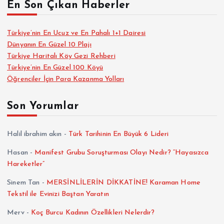
En Son Çıkan Haberler
Türkiye’nin En Ucuz ve En Pahalı 1+1 Dairesi
Dünyanın En Güzel 10 Plajı
Türkiye Haritalı Köy Gezi Rehberi
Türkiye’nin En Güzel 100 Köyü
Öğrenciler İçin Para Kazanma Yolları
Son Yorumlar
Halil ibrahim akın
-
Türk Tarihinin En Büyük 6 Lideri
Hasan
-
Manifest Grubu Soruşturması Olayı Nedir? “Hayasızca
Hareketler”
Sinem Tan
-
MERSİNLİLERİN DİKKATİNE! Karaman Home
Tekstil ile Evinizi Baştan Yaratın
Merv
-
Koç Burcu Kadının Özellikleri Nelerdir?