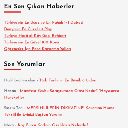
ı
En Son Çıkan Haberler
s
Türkiye’nin En Ucuz ve En Pahalı 1+1 Dairesi
Dünyanın En Güzel 10 Plajı
a
Türkiye Haritalı Köy Gezi Rehberi
Türkiye’nin En Güzel 100 Köyü
y
Öğrenciler İçin Para Kazanma Yolları
f
Son Yorumlar
a
Halil ibrahim akın
-
Türk Tarihinin En Büyük 6 Lideri
l
Hasan
-
Manifest Grubu Soruşturması Olayı Nedir? “Hayasızca
Hareketler”
a
Sinem Tan
-
MERSİNLİLERİN DİKKATİNE! Karaman Home
m
Tekstil ile Evinizi Baştan Yaratın
Merv
-
Koç Burcu Kadının Özellikleri Nelerdir?