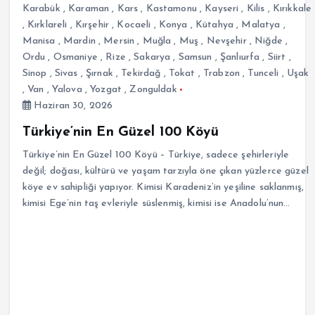
Karabük
,
Karaman
,
Kars
,
Kastamonu
,
Kayseri
,
Kilis
,
Kırıkkale
,
Kırklareli
,
Kırşehir
,
Kocaeli
,
Konya
,
Kütahya
,
Malatya
,
Manisa
,
Mardin
,
Mersin
,
Muğla
,
Muş
,
Nevşehir
,
Niğde
,
Ordu
,
Osmaniye
,
Rize
,
Sakarya
,
Samsun
,
Şanlıurfa
,
Siirt
,
Sinop
,
Sivas
,
Şırnak
,
Tekirdağ
,
Tokat
,
Trabzon
,
Tunceli
,
Uşak
,
Van
,
Yalova
,
Yozgat
,
Zonguldak
Haziran 30, 2026
Türkiye’nin En Güzel 100 Köyü
Türkiye’nin En Güzel 100 Köyü – Türkiye, sadece şehirleriyle
değil; doğası, kültürü ve yaşam tarzıyla öne çıkan yüzlerce güzel
köye ev sahipliği yapıyor. Kimisi Karadeniz’in yeşiline saklanmış,
kimisi Ege’nin taş evleriyle süslenmiş, kimisi ise Anadolu’nun…