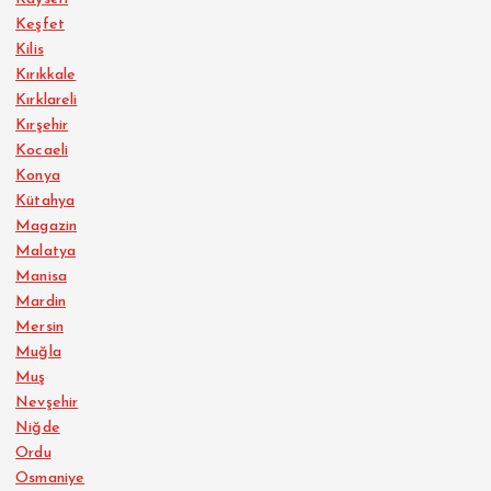
Keşfet
Kilis
Kırıkkale
Kırklareli
Kırşehir
Kocaeli
Konya
Kütahya
Magazin
Malatya
Manisa
Mardin
Mersin
Muğla
Muş
Nevşehir
Niğde
Ordu
Osmaniye