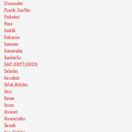
Oyuncular
Pratik Tarifler
Psikoloji
Rize
Sağlık
Sakarya
Samsun
Sanatçılar
Şanlıurfa
SAP-ERPTOREN
Şehirler
Seyahat
Şifalı Bitkiler
Siirt
Sinop
Sivas
Siyaset
Siyasetçiler
Şırnak