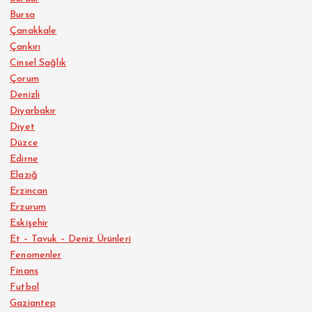
Bursa
Çanakkale
Çankırı
Cinsel Sağlık
Çorum
Denizli
Diyarbakır
Diyet
Düzce
Edirne
Elazığ
Erzincan
Erzurum
Eskişehir
Et – Tavuk – Deniz Ürünleri
Fenomenler
Finans
Futbol
Gaziantep