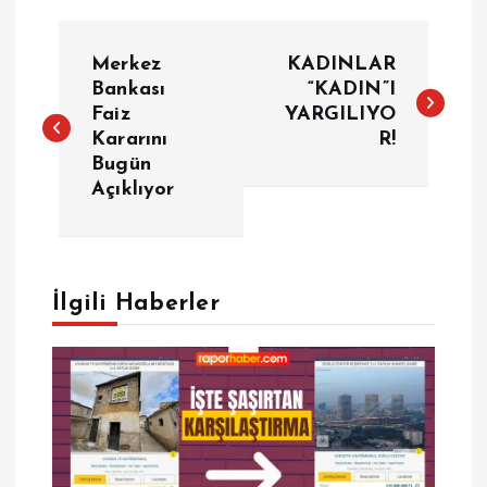
Y
Merkez
KADINLAR
a
Bankası
“KADIN”I
Faiz
YARGILIYO
Kararını
R!
z
Bugün
Açıklıyor
ı
g
e
İlgili Haberler
z
i
n