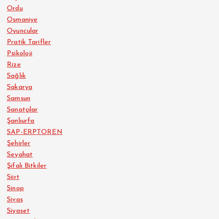
Ordu
Osmaniye
Oyuncular
Pratik Tarifler
Psikoloji
Rize
Sağlık
Sakarya
Samsun
Sanatçılar
Şanlıurfa
SAP-ERPTOREN
Şehirler
Seyahat
Şifalı Bitkiler
Siirt
Sinop
Sivas
Siyaset