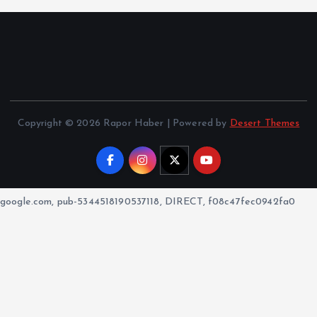
Copyright © 2026 Rapor Haber | Powered by
Desert Themes
google.com, pub-5344518190537118, DIRECT, f08c47fec0942fa0