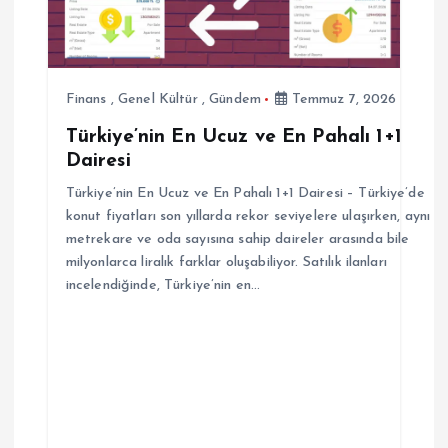
m
e
Finans
,
Genel Kültür
,
Gündem
Temmuz 7, 2026
s
Türkiye’nin En Ucuz ve En Pahalı 1+1
Dairesi
i
Türkiye’nin En Ucuz ve En Pahalı 1+1 Dairesi – Türkiye’de
konut fiyatları son yıllarda rekor seviyelere ulaşırken, aynı
metrekare ve oda sayısına sahip daireler arasında bile
milyonlarca liralık farklar oluşabiliyor. Satılık ilanları
incelendiğinde, Türkiye’nin en…