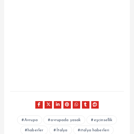
Avrupa
avrupada yasak
eşcinsellik
haberler
İtalya
italya haberleri