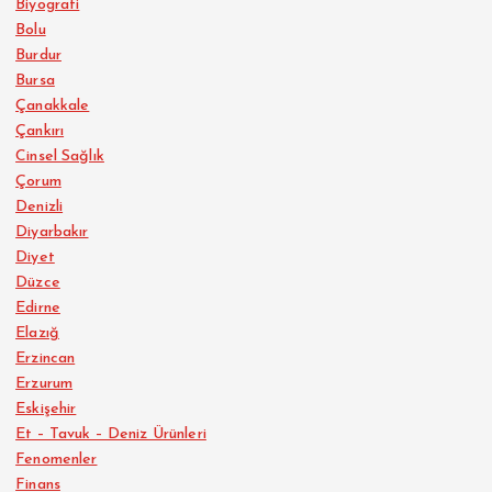
Biyografi
Bolu
Burdur
Bursa
Çanakkale
Çankırı
Cinsel Sağlık
Çorum
Denizli
Diyarbakır
Diyet
Düzce
Edirne
Elazığ
Erzincan
Erzurum
Eskişehir
Et – Tavuk – Deniz Ürünleri
Fenomenler
Finans