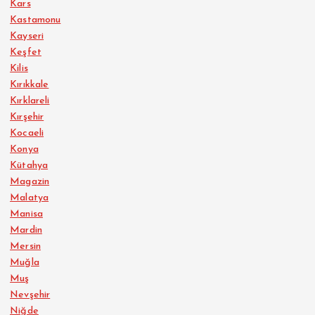
Kars
Kastamonu
Kayseri
Keşfet
Kilis
Kırıkkale
Kırklareli
Kırşehir
Kocaeli
Konya
Kütahya
Magazin
Malatya
Manisa
Mardin
Mersin
Muğla
Muş
Nevşehir
Niğde