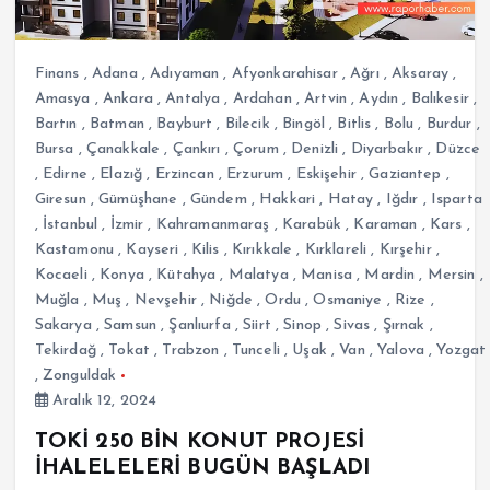
Finans
,
Adana
,
Adıyaman
,
Afyonkarahisar
,
Ağrı
,
Aksaray
,
Amasya
,
Ankara
,
Antalya
,
Ardahan
,
Artvin
,
Aydın
,
Balıkesir
,
Bartın
,
Batman
,
Bayburt
,
Bilecik
,
Bingöl
,
Bitlis
,
Bolu
,
Burdur
,
Bursa
,
Çanakkale
,
Çankırı
,
Çorum
,
Denizli
,
Diyarbakır
,
Düzce
,
Edirne
,
Elazığ
,
Erzincan
,
Erzurum
,
Eskişehir
,
Gaziantep
,
Giresun
,
Gümüşhane
,
Gündem
,
Hakkari
,
Hatay
,
Iğdır
,
Isparta
,
İstanbul
,
İzmir
,
Kahramanmaraş
,
Karabük
,
Karaman
,
Kars
,
Kastamonu
,
Kayseri
,
Kilis
,
Kırıkkale
,
Kırklareli
,
Kırşehir
,
Kocaeli
,
Konya
,
Kütahya
,
Malatya
,
Manisa
,
Mardin
,
Mersin
,
Muğla
,
Muş
,
Nevşehir
,
Niğde
,
Ordu
,
Osmaniye
,
Rize
,
Sakarya
,
Samsun
,
Şanlıurfa
,
Siirt
,
Sinop
,
Sivas
,
Şırnak
,
Tekirdağ
,
Tokat
,
Trabzon
,
Tunceli
,
Uşak
,
Van
,
Yalova
,
Yozgat
,
Zonguldak
Aralık 12, 2024
TOKİ 250 BİN KONUT PROJESİ
İHALELELERİ BUGÜN BAŞLADI