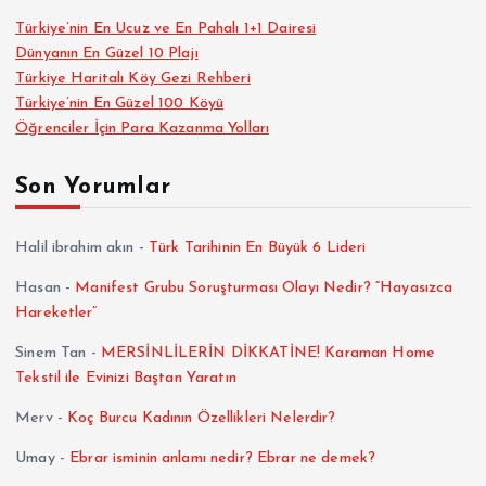
s
Türkiye’nin En Ucuz ve En Pahalı 1+1 Dairesi
Dünyanın En Güzel 10 Plajı
a
Türkiye Haritalı Köy Gezi Rehberi
Türkiye’nin En Güzel 100 Köyü
y
Öğrenciler İçin Para Kazanma Yolları
f
Son Yorumlar
a
Halil ibrahim akın
-
Türk Tarihinin En Büyük 6 Lideri
l
Hasan
-
Manifest Grubu Soruşturması Olayı Nedir? “Hayasızca
Hareketler”
a
Sinem Tan
-
MERSİNLİLERİN DİKKATİNE! Karaman Home
m
Tekstil ile Evinizi Baştan Yaratın
Merv
-
Koç Burcu Kadının Özellikleri Nelerdir?
a
Umay
-
Ebrar isminin anlamı nedir? Ebrar ne demek?