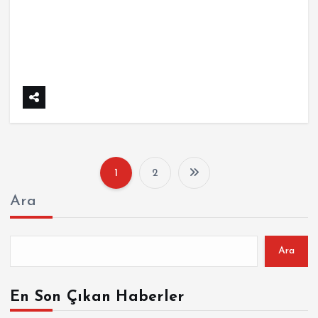
1
2
Y
Ara
a
z
Ara
ı
En Son Çıkan Haberler