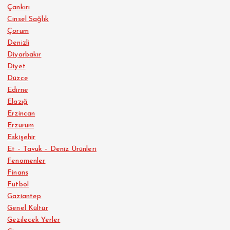
Çankırı
Cinsel Sağlık
Çorum
Denizli
Diyarbakır
Diyet
Düzce
Edirne
Elazığ
Erzincan
Erzurum
Eskişehir
Et – Tavuk – Deniz Ürünleri
Fenomenler
Finans
Futbol
Gaziantep
Genel Kültür
Gezilecek Yerler