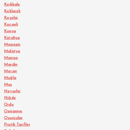
Kırıkkale
Kırklareli
Kırşehir
Kocaeli
Konya
Kütahya
Magazin
Malatya
Manisa
Mardin
Mersin
Muğla
Muş
Nevşehir
Niğde
Ordu
Osmaniye
Oyuncular
Pratik Tarifler