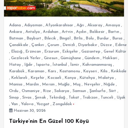
Adana
,
Adıyaman
,
Afyonkarahisar
,
Ağrı
,
Aksaray
,
Amasya
,
Ankara
,
Antalya
,
Ardahan
,
Artvin
,
Aydın
,
Balıkesir
,
Bartın
,
Batman
,
Bayburt
,
Bilecik
,
Bingöl
,
Bitlis
,
Bolu
,
Burdur
,
Bursa
,
Çanakkale
,
Çankırı
,
Çorum
,
Denizli
,
Diyarbakır
,
Düzce
,
Edirne
,
Elazığ
,
Erzincan
,
Erzurum
,
Eskişehir
,
Gaziantep
,
Genel Kültür
,
Gezilecek Yerler
,
Giresun
,
Gümüşhane
,
Gündem
,
Hakkari
,
Hatay
,
Iğdır
,
Isparta
,
İstanbul
,
İzmir
,
Kahramanmaraş
,
Karabük
,
Karaman
,
Kars
,
Kastamonu
,
Kayseri
,
Kilis
,
Kırıkkale
,
Kırklareli
,
Kırşehir
,
Kocaeli
,
Konya
,
Kütahya
,
Malatya
,
Manisa
,
Mardin
,
Mersin
,
Muğla
,
Muş
,
Nevşehir
,
Niğde
,
Ordu
,
Osmaniye
,
Rize
,
Sakarya
,
Samsun
,
Şanlıurfa
,
Siirt
,
Sinop
,
Sivas
,
Şırnak
,
Tekirdağ
,
Tokat
,
Trabzon
,
Tunceli
,
Uşak
,
Van
,
Yalova
,
Yozgat
,
Zonguldak
Haziran 30, 2026
Türkiye’nin En Güzel 100 Köyü