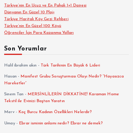
Türkiye’nin En Ucuz ve En Pahalı 1+1 Dairesi
Dünyanın En Güzel 10 Plajı
Türkiye Haritalı Köy Gezi Rehberi
Türkiye’nin En Güzel 100 Köyü
Öğrenciler İçin Para Kazanma Yolları
Son Yorumlar
Halil ibrahim akın
-
Türk Tarihinin En Büyük 6 Lideri
Hasan
-
Manifest Grubu Soruşturması Olayı Nedir? “Hayasızca
Hareketler”
Sinem Tan
-
MERSİNLİLERİN DİKKATİNE! Karaman Home
Tekstil ile Evinizi Baştan Yaratın
Merv
-
Koç Burcu Kadının Özellikleri Nelerdir?
Umay
-
Ebrar isminin anlamı nedir? Ebrar ne demek?