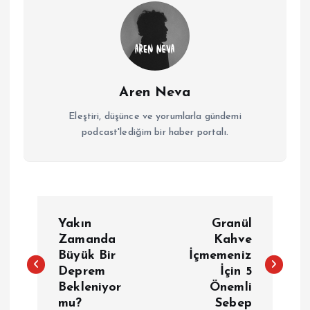
Aren Neva
Eleştiri, düşünce ve yorumlarla gündemi
podcast'lediğim bir haber portalı.
Y
Yakın
Granül
a
Zamanda
Kahve
Büyük Bir
İçmemeniz
Deprem
İçin 5
z
Bekleniyor
Önemli
mu?
Sebep