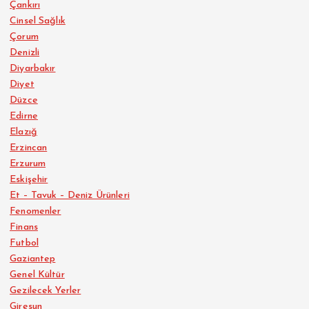
Çankırı
Cinsel Sağlık
Çorum
Denizli
Diyarbakır
Diyet
Düzce
Edirne
Elazığ
Erzincan
Erzurum
Eskişehir
Et – Tavuk – Deniz Ürünleri
Fenomenler
Finans
Futbol
Gaziantep
Genel Kültür
Gezilecek Yerler
Giresun