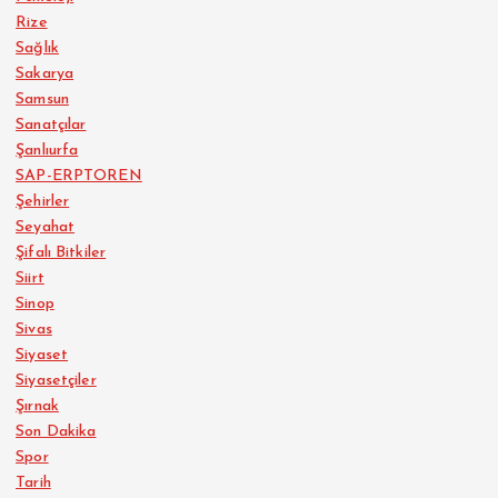
Rize
Sağlık
Sakarya
Samsun
Sanatçılar
Şanlıurfa
SAP-ERPTOREN
Şehirler
Seyahat
Şifalı Bitkiler
Siirt
Sinop
Sivas
Siyaset
Siyasetçiler
Şırnak
Son Dakika
Spor
Tarih