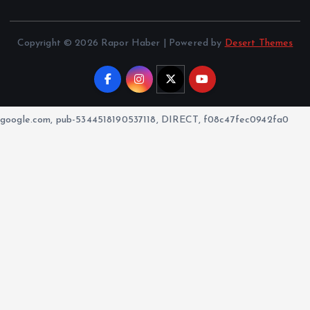
Copyright © 2026 Rapor Haber | Powered by
Desert Themes
google.com, pub-5344518190537118, DIRECT, f08c47fec0942fa0