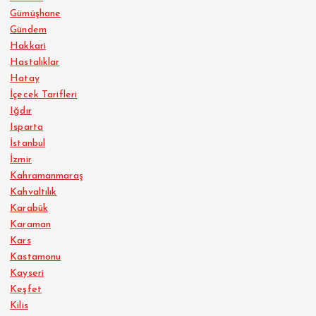
Gümüşhane
Gündem
Hakkari
Hastalıklar
Hatay
İçecek Tarifleri
Iğdır
Isparta
İstanbul
İzmir
Kahramanmaraş
Kahvaltılık
Karabük
Karaman
Kars
Kastamonu
Kayseri
Keşfet
Kilis