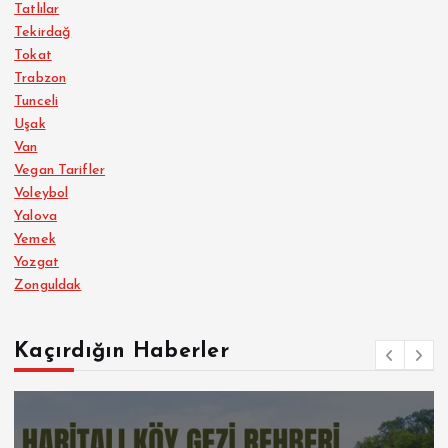
Tatlılar
Tekirdağ
Tokat
Trabzon
Tunceli
Uşak
Van
Vegan Tarifler
Voleybol
Yalova
Yemek
Yozgat
Zonguldak
Kaçırdığın Haberler