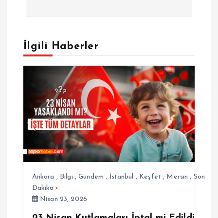
ı
g
e
İlgili Haberler
z
i
n
m
e
Ankara
,
Bilgi
,
Gündem
,
İstanbul
,
Keşfet
,
Mersin
,
Son
s
Dakika
Nisan 23, 2026
i
23 Nisan Kutlamaları İptal mi Edildi,