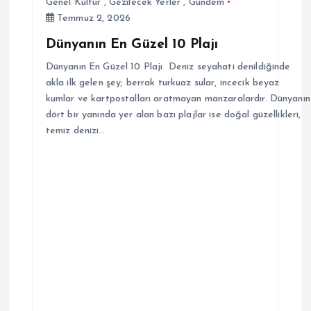
Genel Kültür
,
Gezilecek Yerler
,
Gündem
Temmuz 2, 2026
Dünyanın En Güzel 10 Plajı
Dünyanın En Güzel 10 Plajı Deniz seyahati denildiğinde
akla ilk gelen şey; berrak turkuaz sular, incecik beyaz
kumlar ve kartpostalları aratmayan manzaralardır. Dünyanın
dört bir yanında yer alan bazı plajlar ise doğal güzellikleri,
temiz denizi…