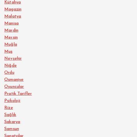
Kütahya
Magazin
Malatya
Manisa
Mardin
Mersin
Muğla
Muş
Nevşehir
Niğde
Ordu
Osmaniye
Oyuncular
Pratik Tarifler
Psikoloji
Rize
Sağlık
Sakarya
Samsun
Sanatçılar