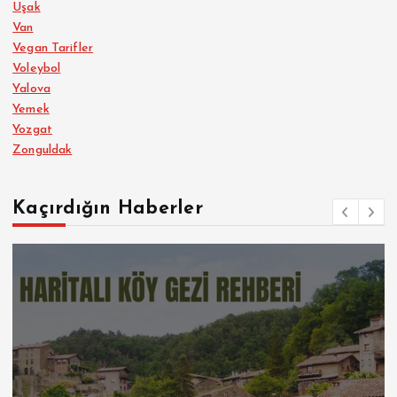
Uşak
Van
Vegan Tarifler
Voleybol
Yalova
Yemek
Yozgat
Zonguldak
Kaçırdığın Haberler