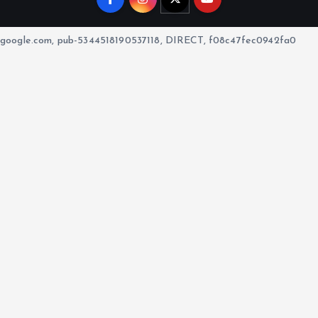
google.com, pub-5344518190537118, DIRECT, f08c47fec0942fa0