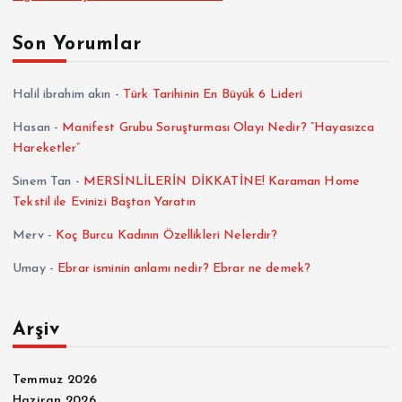
Son Yorumlar
Halil ibrahim akın
-
Türk Tarihinin En Büyük 6 Lideri
Hasan
-
Manifest Grubu Soruşturması Olayı Nedir? “Hayasızca
Hareketler”
Sinem Tan
-
MERSİNLİLERİN DİKKATİNE! Karaman Home
Tekstil ile Evinizi Baştan Yaratın
Merv
-
Koç Burcu Kadının Özellikleri Nelerdir?
Umay
-
Ebrar isminin anlamı nedir? Ebrar ne demek?
Arşiv
Temmuz 2026
Haziran 2026