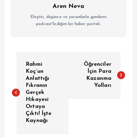
Aren Neva
Eleştiri, düşünce ve yorumlarla gündemi
podcast'lediğim bir haber portalı.
Y
Rahmi
Öğrenciler
a
Koç’un
İçin Para
Anlattığı
Kazanma
Fıkranın
Yolları
z
Gerçek
Hikayesi
ı
Ortaya
Çıktı! İşte
g
Kaynağı
e