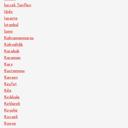
İçecek Tarifleri
Iğdır
Isparta
İstanbul
İzmir
Kahramanmaraş
Kahvaltılık
Karabük
Karaman
Kars
Kastamonu
Kayseri
Keşfet
Kilis
Kırıkkale
Kırklareli
Kırşehir
Kocaeli
Konya