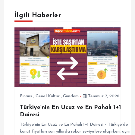
z
İlgili Haberler
i
n
m
e
s
Finans
,
Genel Kültür
,
Gündem
Temmuz 7, 2026
i
Türkiye’nin En Ucuz ve En Pahalı 1+1
Dairesi
Türkiye’nin En Ucuz ve En Pahalı 1+1 Dairesi – Türkiye’de
konut fiyatları son yıllarda rekor seviyelere ulaşırken, aynı