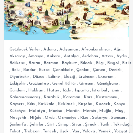
Gezilecek Yerler
,
Adana
,
Adıyaman
,
Afyonkarahisar
,
Ağrı
,
Aksaray
,
Amasya
,
Ankara
,
Antalya
,
Ardahan
,
Artvin
,
Aydın
,
Balıkesir
,
Bartın
,
Batman
,
Bayburt
,
Bilecik
,
Bilgi
,
Bingöl
,
Bitlis
,
Bolu
,
Burdur
,
Bursa
,
Çanakkale
,
Çankırı
,
Çorum
,
Denizli
,
Diyarbakır
,
Düzce
,
Edirne
,
Elazığ
,
Erzincan
,
Erzurum
,
Eskişehir
,
Gaziantep
,
Genel Kültür
,
Giresun
,
Gümüşhane
,
Gündem
,
Hakkari
,
Hatay
,
Iğdır
,
Isparta
,
İstanbul
,
İzmir
,
Kahramanmaraş
,
Karabük
,
Karaman
,
Kars
,
Kastamonu
,
Kayseri
,
Kilis
,
Kırıkkale
,
Kırklareli
,
Kırşehir
,
Kocaeli
,
Konya
,
Kütahya
,
Malatya
,
Manisa
,
Mardin
,
Mersin
,
Muğla
,
Muş
,
Nevşehir
,
Niğde
,
Ordu
,
Osmaniye
,
Rize
,
Sakarya
,
Samsun
,
Şanlıurfa
,
Şehirler
,
Siirt
,
Sinop
,
Sivas
,
Şırnak
,
Tarih
,
Tekirdağ
,
Tokat
,
Trabzon
,
Tunceli
,
Uşak
,
Van
,
Yalova
,
Yemek
,
Yozgat
,