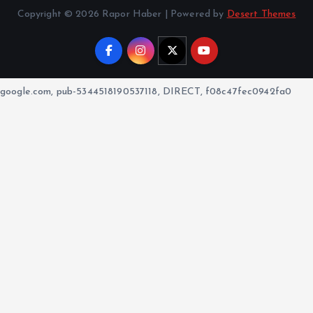
Copyright © 2026 Rapor Haber | Powered by
Desert Themes
google.com, pub-5344518190537118, DIRECT, f08c47fec0942fa0