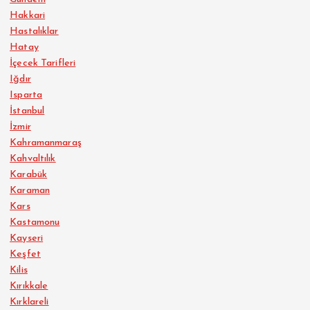
Hakkari
Hastalıklar
Hatay
İçecek Tarifleri
Iğdır
Isparta
İstanbul
İzmir
Kahramanmaraş
Kahvaltılık
Karabük
Karaman
Kars
Kastamonu
Kayseri
Keşfet
Kilis
Kırıkkale
Kırklareli