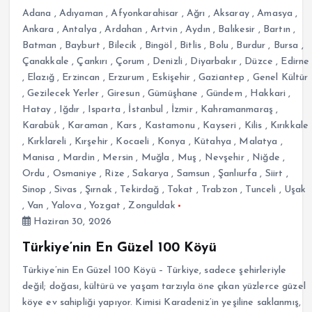
Adana
,
Adıyaman
,
Afyonkarahisar
,
Ağrı
,
Aksaray
,
Amasya
,
Ankara
,
Antalya
,
Ardahan
,
Artvin
,
Aydın
,
Balıkesir
,
Bartın
,
Batman
,
Bayburt
,
Bilecik
,
Bingöl
,
Bitlis
,
Bolu
,
Burdur
,
Bursa
,
Çanakkale
,
Çankırı
,
Çorum
,
Denizli
,
Diyarbakır
,
Düzce
,
Edirne
,
Elazığ
,
Erzincan
,
Erzurum
,
Eskişehir
,
Gaziantep
,
Genel Kültür
,
Gezilecek Yerler
,
Giresun
,
Gümüşhane
,
Gündem
,
Hakkari
,
Hatay
,
Iğdır
,
Isparta
,
İstanbul
,
İzmir
,
Kahramanmaraş
,
Karabük
,
Karaman
,
Kars
,
Kastamonu
,
Kayseri
,
Kilis
,
Kırıkkale
,
Kırklareli
,
Kırşehir
,
Kocaeli
,
Konya
,
Kütahya
,
Malatya
,
Manisa
,
Mardin
,
Mersin
,
Muğla
,
Muş
,
Nevşehir
,
Niğde
,
Ordu
,
Osmaniye
,
Rize
,
Sakarya
,
Samsun
,
Şanlıurfa
,
Siirt
,
Sinop
,
Sivas
,
Şırnak
,
Tekirdağ
,
Tokat
,
Trabzon
,
Tunceli
,
Uşak
,
Van
,
Yalova
,
Yozgat
,
Zonguldak
Haziran 30, 2026
Türkiye’nin En Güzel 100 Köyü
Türkiye’nin En Güzel 100 Köyü – Türkiye, sadece şehirleriyle
değil; doğası, kültürü ve yaşam tarzıyla öne çıkan yüzlerce güzel
köye ev sahipliği yapıyor. Kimisi Karadeniz’in yeşiline saklanmış,