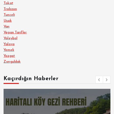
Tokat
Trabzon
Tunceli
Uşak
Van
Vegan Tarifler
Voleybol
Yalova
Yemek
Yozgat
Zonguldak
Kaçırdığın Haberler