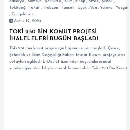
Sakarya
,
Samsun
,
Şanlıurfa
,
Siirt
,
Sinop
,
Sivas
,
Şırnak
,
Tekirdağ
,
Tokat
,
Trabzon
,
Tunceli
,
Uşak
,
Van
,
Yalova
,
Yozgat
,
Zonguldak
Aralık 12, 2024
TOKİ 250 BİN KONUT PROJESİ
İHALELELERİ BUGÜN BAŞLADI
Toki 250 bin konut projesi için başvuru süreci başladı. Çevre,
Şehircilik ve İklim Değişikliği Bakanı Murat Kurum, projeye dair
detayları açıkladı. E-Devlet üzerinden başvuruların nasıl
yapılacağına dair bilgiler merak konusu oldu. Toki 250 Bin Konut…