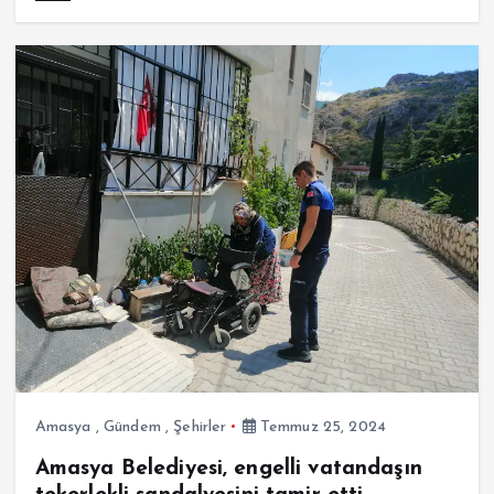
Amasya
,
Gündem
,
Şehirler
Temmuz 25, 2024
Amasya Belediyesi, engelli vatandaşın