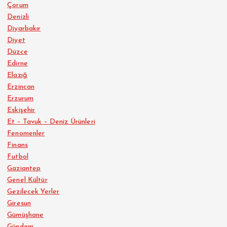
Çorum
Denizli
Diyarbakır
Diyet
Düzce
Edirne
Elazığ
Erzincan
Erzurum
Eskişehir
Et – Tavuk – Deniz Ürünleri
Fenomenler
Finans
Futbol
Gaziantep
Genel Kültür
Gezilecek Yerler
Giresun
Gümüşhane
Gündem