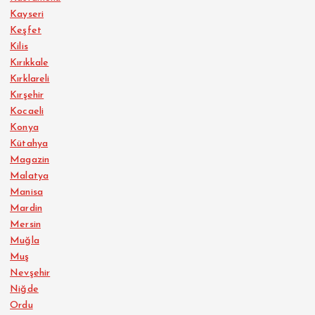
Kayseri
Keşfet
Kilis
Kırıkkale
Kırklareli
Kırşehir
Kocaeli
Konya
Kütahya
Magazin
Malatya
Manisa
Mardin
Mersin
Muğla
Muş
Nevşehir
Niğde
Ordu