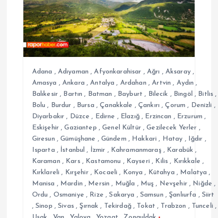
n
m
e
s
Adana
,
Adıyaman
,
Afyonkarahisar
,
Ağrı
,
Aksaray
,
Amasya
,
Ankara
,
Antalya
,
Ardahan
,
Artvin
,
Aydın
,
Balıkesir
,
Bartın
,
Batman
,
Bayburt
,
Bilecik
,
Bingöl
,
Bitlis
,
i
Bolu
,
Burdur
,
Bursa
,
Çanakkale
,
Çankırı
,
Çorum
,
Denizli
,
Diyarbakır
,
Düzce
,
Edirne
,
Elazığ
,
Erzincan
,
Erzurum
,
Eskişehir
,
Gaziantep
,
Genel Kültür
,
Gezilecek Yerler
,
Giresun
,
Gümüşhane
,
Gündem
,
Hakkari
,
Hatay
,
Iğdır
,
Isparta
,
İstanbul
,
İzmir
,
Kahramanmaraş
,
Karabük
,
Karaman
,
Kars
,
Kastamonu
,
Kayseri
,
Kilis
,
Kırıkkale
,
Kırklareli
,
Kırşehir
,
Kocaeli
,
Konya
,
Kütahya
,
Malatya
,
Manisa
,
Mardin
,
Mersin
,
Muğla
,
Muş
,
Nevşehir
,
Niğde
,
Ordu
,
Osmaniye
,
Rize
,
Sakarya
,
Samsun
,
Şanlıurfa
,
Siirt
,
Sinop
,
Sivas
,
Şırnak
,
Tekirdağ
,
Tokat
,
Trabzon
,
Tunceli
,
Uşak
,
Van
,
Yalova
,
Yozgat
,
Zonguldak