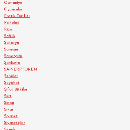
Osmaniye
Oyuncular
Pratik Tarifler
Psikoloji
Rize
Sağlık
Sakarya
Samsun
Sanatçılar
Şanlıurfa
SAP-ERPTOREN
Şehirler
Seyahat
Şifalı Bitkiler
Siirt
Sinop
Sivas
Siyaset
Siyasetçiler
Şırnak