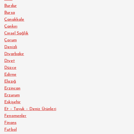
Burdur
Bursa
Çanakkale
Çankırı
Cinsel Sağlık
Çorum
Denizli
Diyarbakır
Diyet
Düzce
Edirne
Elazığ
Erzincan
Erzurum
Eskişehir
Et – Tavuk – Deniz Ürünleri
Fenomenler
Finans
Futbol