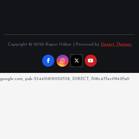
Copyright © 2026 Rapor Haber | Powered by
Desert Themes
google.com, pub-5344518190537118, DIRECT, f08c47fec0942fa0