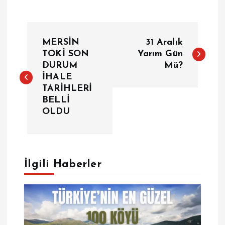
Y
MERSİN
31 Aralık
a
TOKİ SON
Yarım Gün
DURUM
Mü?
İHALE
z
TARİHLERİ
BELLİ
ı
OLDU
g
e
İlgili Haberler
z
i