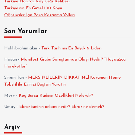
Türkiye Haritalı Köy Gezi Rehberi
Türkiye’nin En Güzel 100 Köyü
y
Öğrenciler İçin Para Kazanma Yolları
f
Son Yorumlar
a
Halil ibrahim akın
-
Türk Tarihinin En Büyük 6 Lideri
l
Hasan
-
Manifest Grubu Soruşturması Olayı Nedir? “Hayasızca
Hareketler”
a
Sinem Tan
-
MERSİNLİLERİN DİKKATİNE! Karaman Home
m
Tekstil ile Evinizi Baştan Yaratın
Merv
-
Koç Burcu Kadının Özellikleri Nelerdir?
a
Umay
-
Ebrar isminin anlamı nedir? Ebrar ne demek?
s
Arşiv
ı