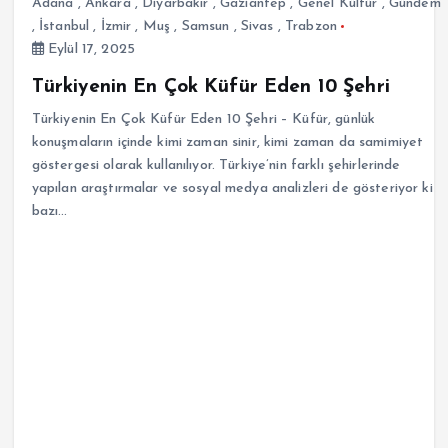
Adana
,
Ankara
,
Diyarbakır
,
Gaziantep
,
Genel Kültür
,
Gündem
,
İstanbul
,
İzmir
,
Muş
,
Samsun
,
Sivas
,
Trabzon
Eylül 17, 2025
Türkiyenin En Çok Küfür Eden 10 Şehri
Türkiyenin En Çok Küfür Eden 10 Şehri – Küfür, günlük
konuşmaların içinde kimi zaman sinir, kimi zaman da samimiyet
göstergesi olarak kullanılıyor. Türkiye’nin farklı şehirlerinde
yapılan araştırmalar ve sosyal medya analizleri de gösteriyor ki
bazı…