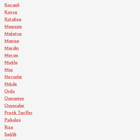
Kocaeli
Konya
Kütahya
Magazin
Malatya
Manisa
Mardin
Mersin
Muğla
Muş
Nevşehir
Niğde
Ordu
Osmaniye
Oyuncular
Pratik Tarifler
Psikoloji
Rize
Sağlık