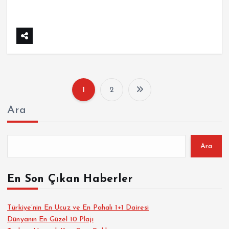
1
2
Y
Ara
a
z
Ara
ı
En Son Çıkan Haberler
s
Türkiye’nin En Ucuz ve En Pahalı 1+1 Dairesi
Dünyanın En Güzel 10 Plajı
a