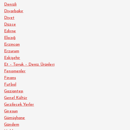
Denizli
Diyarbakır
Diyet
Düzce
Edirne
Elazığ
Erzincan
Erzurum
Eskişehir
Et – Tavuk – Deniz Ürünleri
Fenomenler
Finans
Futbol
Gaziantep
Genel Kültür
Gezilecek Yerler
Giresun
Gümüşhane
Gündem