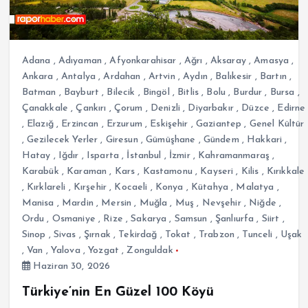
Adana
,
Adıyaman
,
Afyonkarahisar
,
Ağrı
,
Aksaray
,
Amasya
,
Ankara
,
Antalya
,
Ardahan
,
Artvin
,
Aydın
,
Balıkesir
,
Bartın
,
Batman
,
Bayburt
,
Bilecik
,
Bingöl
,
Bitlis
,
Bolu
,
Burdur
,
Bursa
,
Çanakkale
,
Çankırı
,
Çorum
,
Denizli
,
Diyarbakır
,
Düzce
,
Edirne
,
Elazığ
,
Erzincan
,
Erzurum
,
Eskişehir
,
Gaziantep
,
Genel Kültür
,
Gezilecek Yerler
,
Giresun
,
Gümüşhane
,
Gündem
,
Hakkari
,
Hatay
,
Iğdır
,
Isparta
,
İstanbul
,
İzmir
,
Kahramanmaraş
,
Karabük
,
Karaman
,
Kars
,
Kastamonu
,
Kayseri
,
Kilis
,
Kırıkkale
,
Kırklareli
,
Kırşehir
,
Kocaeli
,
Konya
,
Kütahya
,
Malatya
,
Manisa
,
Mardin
,
Mersin
,
Muğla
,
Muş
,
Nevşehir
,
Niğde
,
Ordu
,
Osmaniye
,
Rize
,
Sakarya
,
Samsun
,
Şanlıurfa
,
Siirt
,
Sinop
,
Sivas
,
Şırnak
,
Tekirdağ
,
Tokat
,
Trabzon
,
Tunceli
,
Uşak
,
Van
,
Yalova
,
Yozgat
,
Zonguldak
Haziran 30, 2026
Türkiye’nin En Güzel 100 Köyü