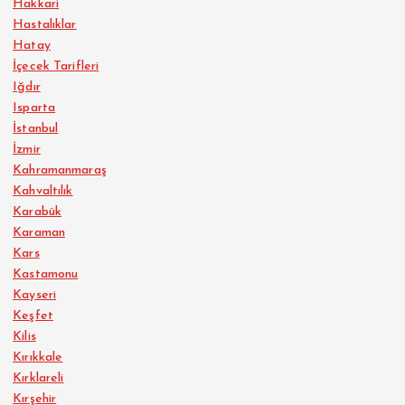
Hakkari
Hastalıklar
Hatay
İçecek Tarifleri
Iğdır
Isparta
İstanbul
İzmir
Kahramanmaraş
Kahvaltılık
Karabük
Karaman
Kars
Kastamonu
Kayseri
Keşfet
Kilis
Kırıkkale
Kırklareli
Kırşehir