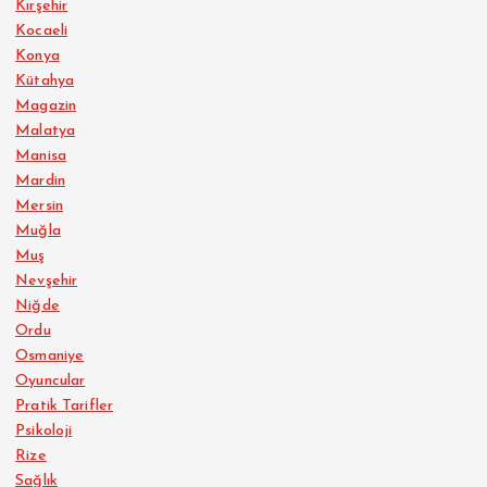
Kırşehir
Kocaeli
Konya
Kütahya
Magazin
Malatya
Manisa
Mardin
Mersin
Muğla
Muş
Nevşehir
Niğde
Ordu
Osmaniye
Oyuncular
Pratik Tarifler
Psikoloji
Rize
Sağlık