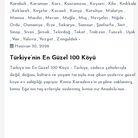
Karabük
,
Karaman
,
Kars
,
Kastamonu
,
Kayseri
,
Kilis
,
Kırıkkale
,
Kırklareli
,
Kırşehir
,
Kocaeli
,
Konya
,
Kütahya
,
Malatya
,
Manisa
,
Mardin
,
Mersin
,
Muğla
,
Muş
,
Nevşehir
,
Niğde
,
Ordu
,
Osmaniye
,
Rize
,
Sakarya
,
Samsun
,
Şanlıurfa
,
Siirt
,
Sinop
,
Sivas
,
Şırnak
,
Tekirdağ
,
Tokat
,
Trabzon
,
Tunceli
,
Uşak
,
Van
,
Yalova
,
Yozgat
,
Zonguldak
Haziran 30, 2026
Türkiye’nin En Güzel 100 Köyü
Türkiye’nin En Güzel 100 Köyü – Türkiye, sadece şehirleriyle
değil; doğası, kültürü ve yaşam tarzıyla öne çıkan yüzlerce güzel
köye ev sahipliği yapıyor. Kimisi Karadeniz’in yeşiline saklanmış,
kimisi Ege’nin taş evleriyle süslenmiş, kimisi ise Anadolu’nun…