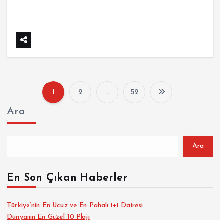
1
2
…
52
Y
Ara
a
z
Ara
ı
En Son Çıkan Haberler
s
Türkiye’nin En Ucuz ve En Pahalı 1+1 Dairesi
Dünyanın En Güzel 10 Plajı