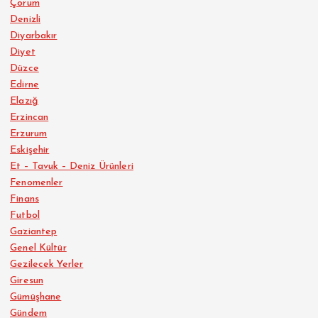
Çorum
Denizli
Diyarbakır
Diyet
Düzce
Edirne
Elazığ
Erzincan
Erzurum
Eskişehir
Et – Tavuk – Deniz Ürünleri
Fenomenler
Finans
Futbol
Gaziantep
Genel Kültür
Gezilecek Yerler
Giresun
Gümüşhane
Gündem